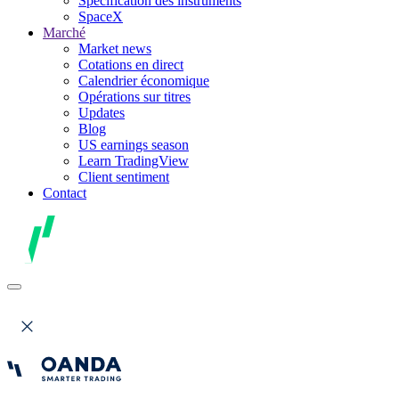
Spécification des instruments
SpaceX
Marché
Market news
Cotations en direct
Calendrier économique
Opérations sur titres
Updates
Blog
US earnings season
Learn TradingView
Client sentiment
Contact