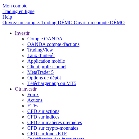
Mon compte
Trading en ligne
Help
Ouvrez un compte.
Trading
DÉMO
Ouvrir un compte DÉMO
Investir
Compte OANDA
OANDA compte d'actions
TradingView
Taux d’intérêt
Application mobile
Client professionnel
MetaTrader 5
Options de dépôt
Télécharger app ou MT5
Où investir
Forex
Actions
ETFs
CFD sur actions
CFD sur indices
CFD sur matières premières
CFD sur crypto-monnaies
CFD sur fonds ETF