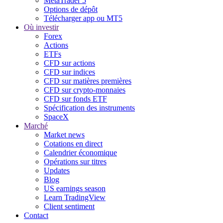
MetaTrader 5
Options de dépôt
Télécharger app ou MT5
Où investir
Forex
Actions
ETFs
CFD sur actions
CFD sur indices
CFD sur matières premières
CFD sur crypto-monnaies
CFD sur fonds ETF
Spécification des instruments
SpaceX
Marché
Market news
Cotations en direct
Calendrier économique
Opérations sur titres
Updates
Blog
US earnings season
Learn TradingView
Client sentiment
Contact