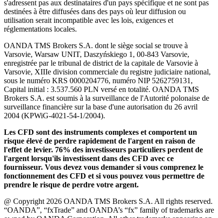
s'adressent pas aux destinataires d'un pays spécifique et ne sont pas
destinées à être diffusées dans des pays où leur diffusion ou
utilisation serait incompatible avec les lois, exigences et
réglementations locales.
OANDA TMS Brokers S.A. dont le siège social se trouve à
Varsovie, Warsaw UNIT, Daszyńskiego 1, 00-843 Varsovie,
enregistrée par le tribunal de district de la capitale de Varsovie à
Varsovie, XIIIe division commerciale du registre judiciaire national,
sous le numéro KRS 0000204776, numéro NIP 5262759131,
Capital initial : 3.537.560 PLN versé en totalité. OANDA TMS
Brokers S.A. est soumis à la surveillance de l'Autorité polonaise de
surveillance financière sur la base d'une autorisation du 26 avril
2004 (KPWiG-4021-54-1/2004).
Les CFD sont des instruments complexes et comportent un
risque élevé de perdre rapidement de l'argent en raison de
l'effet de levier. 76% des investisseurs particuliers perdent de
l'argent lorsqu'ils investissent dans des CFD avec ce
fournisseur. Vous devez vous demander si vous comprenez le
fonctionnement des CFD et si vous pouvez vous permettre de
prendre le risque de perdre votre argent.
@ Copyright 2026 OANDA TMS Brokers S.A. All rights reserved.
“OANDA”, “fxTrade” and OANDA’s “fx” family of trademarks are