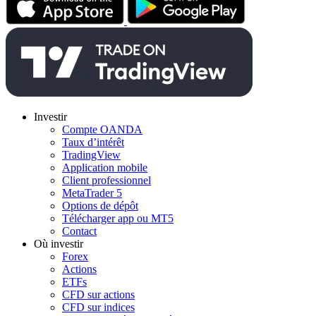
Investir
Compte OANDA
Taux d’intérêt
TradingView
Application mobile
Client professionnel
MetaTrader 5
Options de dépôt
Télécharger app ou MT5
Contact
Où investir
Forex
Actions
ETFs
CFD sur actions
CFD sur indices