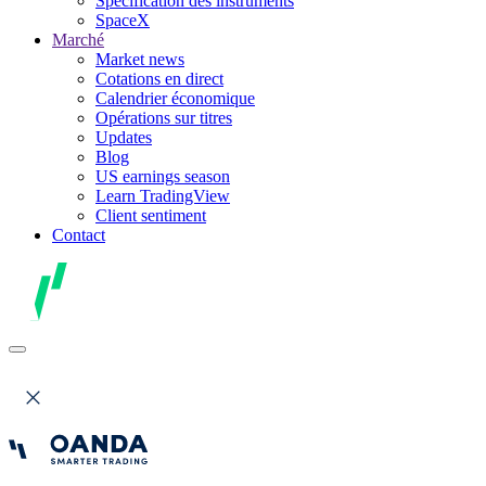
Spécification des instruments
SpaceX
Marché
Market news
Cotations en direct
Calendrier économique
Opérations sur titres
Updates
Blog
US earnings season
Learn TradingView
Client sentiment
Contact