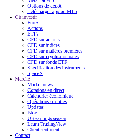
MetaTrader 5
Options de dépôt
Télécharger app ou MT5
Où investir
Forex
Actions
ETFs
CFD sur actions
CFD sur indices
CFD sur matières premières
CFD sur crypto-monnaies
CFD sur fonds ETF
Spécification des instruments
SpaceX
Marché
Market news
Cotations en direct
Calendrier économique
Opérations sur titres
Updates
Blog
US earnings season
Learn TradingView
Client sentiment
Contact