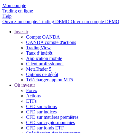
Mon compte
Trading en ligne
Help
Ouvrez un compte.
Trading
DÉMO
Ouvrir un compte DÉMO
Investir
Compte OANDA
OANDA compte d'actions
TradingView
Taux d’intérêt
Application mobile
Client professionnel
MetaTrader 5
Options de dépôt
Télécharger app ou MT5
Où investir
Forex
Actions
ETFs
CFD sur actions
CFD sur indices
CFD sur matières premières
CFD sur crypto-monnaies
CFD sur fonds ETF