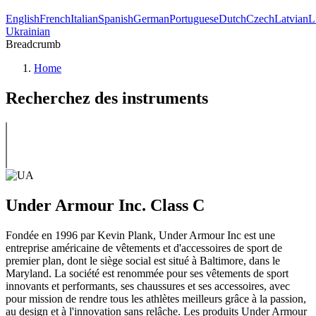
English
French
Italian
Spanish
German
Portuguese
Dutch
Czech
Latvian
L
Ukrainian
Breadcrumb
Home
Recherchez des instruments
Under Armour Inc. Class C
Fondée en 1996 par Kevin Plank, Under Armour Inc est une
entreprise américaine de vêtements et d'accessoires de sport de
premier plan, dont le siège social est situé à Baltimore, dans le
Maryland. La société est renommée pour ses vêtements de sport
innovants et performants, ses chaussures et ses accessoires, avec
pour mission de rendre tous les athlètes meilleurs grâce à la passion,
au design et à l'innovation sans relâche. Les produits Under Armour