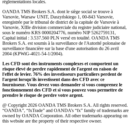
réglementations locales.
OANDA TMS Brokers S.A. dont le siège social se trouve à
Varsovie, Warsaw UNIT, Daszyńskiego 1, 00-843 Varsovie,
enregistrée par le tribunal de district de la capitale de Varsovie à
Varsovie, XIIIe division commerciale du registre judiciaire national,
sous le numéro KRS 0000204776, numéro NIP 5262759131,
Capital initial : 3.537.560 PLN versé en totalité. OANDA TMS
Brokers S.A. est soumis à la surveillance de l'Autorité polonaise de
surveillance financière sur la base d'une autorisation du 26 avril
2004 (KPWiG-4021-54-1/2004).
Les CFD sont des instruments complexes et comportent un
risque élevé de perdre rapidement de l'argent en raison de
l'effet de levier. 76% des investisseurs particuliers perdent de
l'argent lorsqu'ils investissent dans des CFD avec ce
fournisseur. Vous devez vous demander si vous comprenez le
fonctionnement des CFD et si vous pouvez vous permettre de
prendre le risque de perdre votre argent.
@ Copyright 2026 OANDA TMS Brokers S.A. All rights reserved.
“OANDA”, “fxTrade” and OANDA’s “fx” family of trademarks are
owned by OANDA Corporation. All other trademarks appearing on
this website are the property of their respective owner.