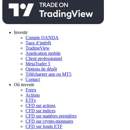
Investir
Compte OANDA
Taux d’intérêt
TradingView
Application mobile
Client professionnel
MetaTrader 5
Options de dépôt
Télécharger app ou MT5
Contact
Où investir
Forex
Actions
ETFs
CFD sur actions
CFD sur indices
CFD sur matières premières
CFD sur crypto-monnaies
CFD sur fonds ETF