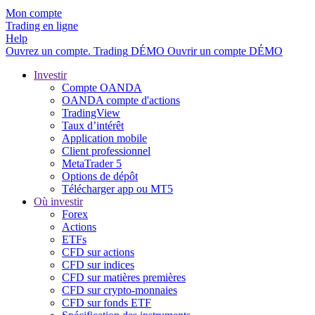
Mon compte
Trading en ligne
Help
Ouvrez un compte.
Trading
DÉMO
Ouvrir un compte DÉMO
Investir
Compte OANDA
OANDA compte d'actions
TradingView
Taux d’intérêt
Application mobile
Client professionnel
MetaTrader 5
Options de dépôt
Télécharger app ou MT5
Où investir
Forex
Actions
ETFs
CFD sur actions
CFD sur indices
CFD sur matières premières
CFD sur crypto-monnaies
CFD sur fonds ETF