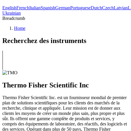
English
French
Italian
Spanish
German
Portuguese
Dutch
Czech
Latvian
L
Ukrainian
Breadcrumb
Home
Recherchez des instruments
Thermo Fisher Scientific Inc
Thermo Fisher Scientific Inc. est un fournisseur mondial de premier
plan de solutions scientifiques pour les clients des marchés de la
recherche, clinique et appliquée. Leur mission est de donner aux
clients les moyens de créer un monde plus sain, plus propre et plus
sûr. Ils offrent une gamme complète de produits et services, y
compris des équipements de laboratoire, des réactifs, des logiciels et
des services. Opérant dans plus de 50 pays, Thermo Fisher