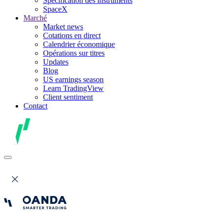
Spécification des instruments
SpaceX
Marché
Market news
Cotations en direct
Calendrier économique
Opérations sur titres
Updates
Blog
US earnings season
Learn TradingView
Client sentiment
Contact