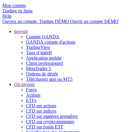
Mon compte
Trading en ligne
Help
Ouvrez un compte.
Trading
DÉMO
Ouvrir un compte DÉMO
Investir
Compte OANDA
OANDA compte d'actions
TradingView
Taux d’intérêt
Application mobile
Client professionnel
MetaTrader 5
Options de dépôt
Télécharger app ou MT5
Où investir
Forex
Actions
ETFs
CFD sur actions
CFD sur indices
CFD sur matières premières
CFD sur crypto-monnaies
CFD sur fonds ETF