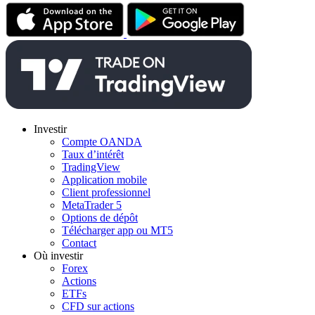
Investir
Compte OANDA
Taux d’intérêt
TradingView
Application mobile
Client professionnel
MetaTrader 5
Options de dépôt
Télécharger app ou MT5
Contact
Où investir
Forex
Actions
ETFs
CFD sur actions