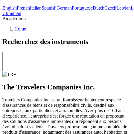
English
French
Italian
Spanish
German
Portuguese
Dutch
Czech
Latvian
L
Ukrainian
Breadcrumb
Home
Recherchez des instruments
The Travelers Companies Inc.
Travelers Companies Inc est un fournisseur hautement respecté
d'assurances de biens et de responsabilité civile, destiné aux
entreprises, aux particuliers et aux familles. Avec plus de 160 ans
d'expérience, l'entreprise s'est forgée une réputation en proposant
des solutions d'assurance innovantes qui répondent aux besoins
évolutifs de ses clients. Travelers propose une gamme complète de
produits d'assurance, notamment des assurances auto, habitation et