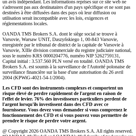
un avis indépendant. Les informations reprises sur ce site web ne
s'adressent pas aux destinataires d'un pays spécifique et ne sont pas
destinées à être diffusées dans des pays où leur diffusion ou
utilisation serait incompatible avec les lois, exigences et
réglementations locales.
OANDA TMS Brokers S.A. dont le siège social se trouve à
Varsovie, Warsaw UNIT, Daszyńskiego 1, 00-843 Varsovie,
enregistrée par le tribunal de district de la capitale de Varsovie à
Varsovie, XIIIe division commerciale du registre judiciaire national,
sous le numéro KRS 0000204776, numéro NIP 5262759131,
Capital initial : 3.537.560 PLN versé en totalité. OANDA TMS
Brokers S.A. est soumis à la surveillance de l'Autorité polonaise de
surveillance financière sur la base d'une autorisation du 26 avril
2004 (KPWiG-4021-54-1/2004).
Les CFD sont des instruments complexes et comportent un
risque élevé de perdre rapidement de l'argent en raison de
l'effet de levier. 76% des investisseurs particuliers perdent de
l'argent lorsqu'ils investissent dans des CFD avec ce
fournisseur. Vous devez vous demander si vous comprenez le
fonctionnement des CFD et si vous pouvez vous permettre de
prendre le risque de perdre votre argent.
@ Copyright 2026 OANDA TMS Brokers S.A. All rights reserved.