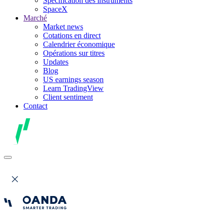
Spécification des instruments
SpaceX
Marché
Market news
Cotations en direct
Calendrier économique
Opérations sur titres
Updates
Blog
US earnings season
Learn TradingView
Client sentiment
Contact