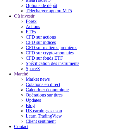
MetaTrader 5
Options de dépôt
Télécharger app ou MT5
Où investir
Forex
Actions
ETFs
CFD sur actions
CFD sur indices
CFD sur matières premières
CFD sur crypto-monnaies
CFD sur fonds ETF
Spécification des instruments
SpaceX
Marché
Market news
Cotations en direct
Calendrier économique
Opérations sur titres
Updates
Blog
US earnings season
Learn TradingView
Client sentiment
Contact