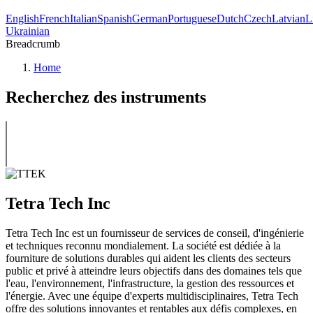
English
French
Italian
Spanish
German
Portuguese
Dutch
Czech
Latvian
L
Ukrainian
Breadcrumb
Home
Recherchez des instruments
Tetra Tech Inc
Tetra Tech Inc est un fournisseur de services de conseil, d'ingénierie
et techniques reconnu mondialement. La société est dédiée à la
fourniture de solutions durables qui aident les clients des secteurs
public et privé à atteindre leurs objectifs dans des domaines tels que
l'eau, l'environnement, l'infrastructure, la gestion des ressources et
l'énergie. Avec une équipe d'experts multidisciplinaires, Tetra Tech
offre des solutions innovantes et rentables aux défis complexes, en