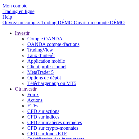
Mon compte
Trading en ligne
Help
Ouvrez un compte.
Trading
DÉMO
Ouvrir un compte DÉMO
Investir
Compte OANDA
OANDA compte d'actions
TradingView
Taux d’intérêt
Application mobile
Client professionnel
MetaTrader 5
Options de dépôt
Télécharger app ou MT5
Où investir
Forex
Actions
ETFs
CFD sur actions
CFD sur indices
CFD sur matières premières
CFD sur crypto-monnaies
CFD sur fonds ETF