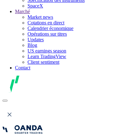
Spécification des instruments
SpaceX
Marché
Market news
Cotations en direct
Calendrier économique
Opérations sur titres
Updates
Blog
US earnings season
Learn TradingView
Client sentiment
Contact