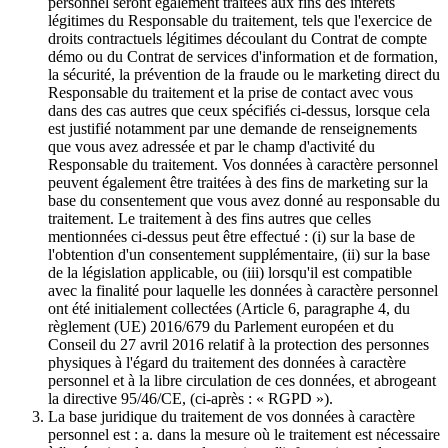
personnel seront également traitées aux fins des intérêts
légitimes du Responsable du traitement, tels que l'exercice de
droits contractuels légitimes découlant du Contrat de compte
démo ou du Contrat de services d'information et de formation,
la sécurité, la prévention de la fraude ou le marketing direct du
Responsable du traitement et la prise de contact avec vous
dans des cas autres que ceux spécifiés ci-dessus, lorsque cela
est justifié notamment par une demande de renseignements
que vous avez adressée et par le champ d'activité du
Responsable du traitement. Vos données à caractère personnel
peuvent également être traitées à des fins de marketing sur la
base du consentement que vous avez donné au responsable du
traitement. Le traitement à des fins autres que celles
mentionnées ci-dessus peut être effectué : (i) sur la base de
l'obtention d'un consentement supplémentaire, (ii) sur la base
de la législation applicable, ou (iii) lorsqu'il est compatible
avec la finalité pour laquelle les données à caractère personnel
ont été initialement collectées (Article 6, paragraphe 4, du
règlement (UE) 2016/679 du Parlement européen et du
Conseil du 27 avril 2016 relatif à la protection des personnes
physiques à l'égard du traitement des données à caractère
personnel et à la libre circulation de ces données, et abrogeant
la directive 95/46/CE, (ci-après : « RGPD »).
La base juridique du traitement de vos données à caractère
personnel est : a. dans la mesure où le traitement est nécessaire