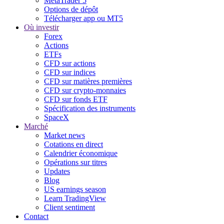
MetaTrader 5
Options de dépôt
Télécharger app ou MT5
Où investir
Forex
Actions
ETFs
CFD sur actions
CFD sur indices
CFD sur matières premières
CFD sur crypto-monnaies
CFD sur fonds ETF
Spécification des instruments
SpaceX
Marché
Market news
Cotations en direct
Calendrier économique
Opérations sur titres
Updates
Blog
US earnings season
Learn TradingView
Client sentiment
Contact