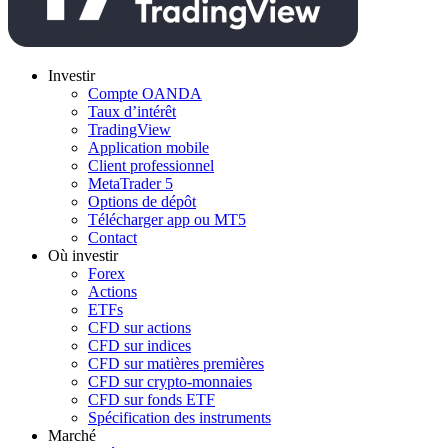
Investir
Compte OANDA
Taux d’intérêt
TradingView
Application mobile
Client professionnel
MetaTrader 5
Options de dépôt
Télécharger app ou MT5
Contact
Où investir
Forex
Actions
ETFs
CFD sur actions
CFD sur indices
CFD sur matières premières
CFD sur crypto-monnaies
CFD sur fonds ETF
Spécification des instruments
Marché