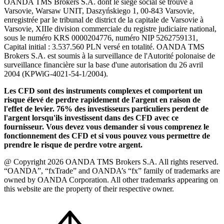
OANDA TMS Brokers S.A. dont le siège social se trouve à
Varsovie, Warsaw UNIT, Daszyńskiego 1, 00-843 Varsovie,
enregistrée par le tribunal de district de la capitale de Varsovie à
Varsovie, XIIIe division commerciale du registre judiciaire national,
sous le numéro KRS 0000204776, numéro NIP 5262759131,
Capital initial : 3.537.560 PLN versé en totalité. OANDA TMS
Brokers S.A. est soumis à la surveillance de l'Autorité polonaise de
surveillance financière sur la base d'une autorisation du 26 avril
2004 (KPWiG-4021-54-1/2004).
Les CFD sont des instruments complexes et comportent un
risque élevé de perdre rapidement de l'argent en raison de
l'effet de levier. 76% des investisseurs particuliers perdent de
l'argent lorsqu'ils investissent dans des CFD avec ce
fournisseur. Vous devez vous demander si vous comprenez le
fonctionnement des CFD et si vous pouvez vous permettre de
prendre le risque de perdre votre argent.
@ Copyright 2026 OANDA TMS Brokers S.A. All rights reserved.
“OANDA”, “fxTrade” and OANDA’s “fx” family of trademarks are
owned by OANDA Corporation. All other trademarks appearing on
this website are the property of their respective owner.