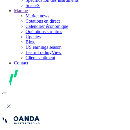
Spécification des instruments
SpaceX
Marché
Market news
Cotations en direct
Calendrier économique
Opérations sur titres
Updates
Blog
US earnings season
Learn TradingView
Client sentiment
Contact