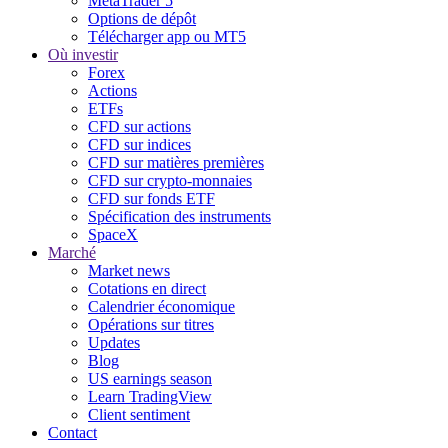
MetaTrader 5
Options de dépôt
Télécharger app ou MT5
Où investir
Forex
Actions
ETFs
CFD sur actions
CFD sur indices
CFD sur matières premières
CFD sur crypto-monnaies
CFD sur fonds ETF
Spécification des instruments
SpaceX
Marché
Market news
Cotations en direct
Calendrier économique
Opérations sur titres
Updates
Blog
US earnings season
Learn TradingView
Client sentiment
Contact