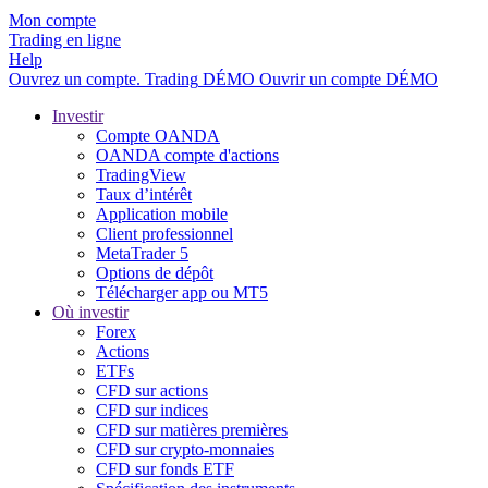
Mon compte
Trading en ligne
Help
Ouvrez un compte.
Trading
DÉMO
Ouvrir un compte DÉMO
Investir
Compte OANDA
OANDA compte d'actions
TradingView
Taux d’intérêt
Application mobile
Client professionnel
MetaTrader 5
Options de dépôt
Télécharger app ou MT5
Où investir
Forex
Actions
ETFs
CFD sur actions
CFD sur indices
CFD sur matières premières
CFD sur crypto-monnaies
CFD sur fonds ETF