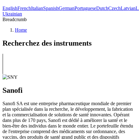
English
French
Italian
Spanish
German
Portuguese
Dutch
Czech
Latvian
L
Ukrainian
Breadcrumb
Home
Recherchez des instruments
Sanofi
Sanofi SA est une entreprise pharmaceutique mondiale de premier
plan spécialisée dans la recherche, le développement, la fabrication
et la commercialisation de solutions de santé innovantes. Opérant
dans plus de 170 pays, Sanofi est dédié à améliorer la santé et le
bien-être des individus dans le monde entier. Le portefeuille étendu
de l'entreprise comprend des médicaments sur ordonnance, des
vaccins, des produits de santé grand public et des dispositifs