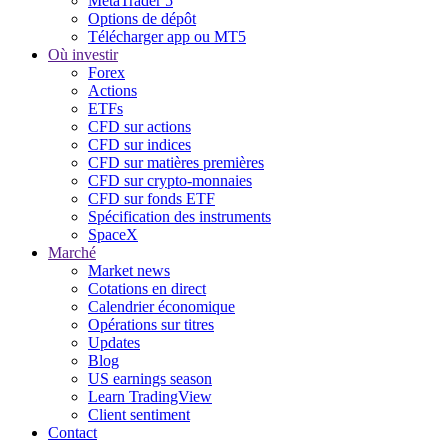
MetaTrader 5
Options de dépôt
Télécharger app ou MT5
Où investir
Forex
Actions
ETFs
CFD sur actions
CFD sur indices
CFD sur matières premières
CFD sur crypto-monnaies
CFD sur fonds ETF
Spécification des instruments
SpaceX
Marché
Market news
Cotations en direct
Calendrier économique
Opérations sur titres
Updates
Blog
US earnings season
Learn TradingView
Client sentiment
Contact