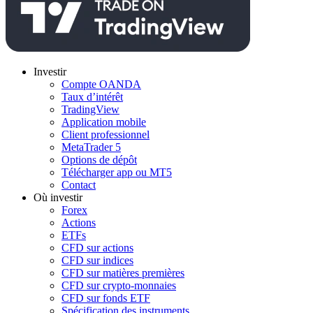
Investir
Compte OANDA
Taux d’intérêt
TradingView
Application mobile
Client professionnel
MetaTrader 5
Options de dépôt
Télécharger app ou MT5
Contact
Où investir
Forex
Actions
ETFs
CFD sur actions
CFD sur indices
CFD sur matières premières
CFD sur crypto-monnaies
CFD sur fonds ETF
Spécification des instruments