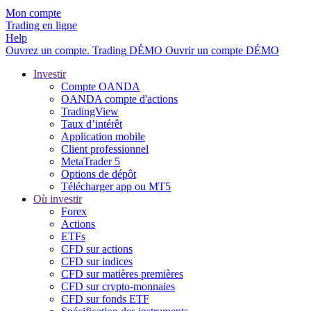
Mon compte
Trading en ligne
Help
Ouvrez un compte.
Trading
DÉMO
Ouvrir un compte DÉMO
Investir
Compte OANDA
OANDA compte d'actions
TradingView
Taux d’intérêt
Application mobile
Client professionnel
MetaTrader 5
Options de dépôt
Télécharger app ou MT5
Où investir
Forex
Actions
ETFs
CFD sur actions
CFD sur indices
CFD sur matières premières
CFD sur crypto-monnaies
CFD sur fonds ETF