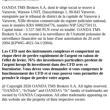
OANDA TMS Brokers S.A. dont le siège social se trouve à
Varsovie, Warsaw UNIT, Daszyńskiego 1, 00-843 Varsovie,
enregistrée par le tribunal de district de la capitale de Varsovie à
Varsovie, XIIIe division commerciale du registre judiciaire national,
sous le numéro KRS 0000204776, numéro NIP 5262759131,
Capital initial : 3.537.560 PLN versé en totalité. OANDA TMS
Brokers S.A. est soumis à la surveillance de l'Autorité polonaise de
surveillance financière sur la base d'une autorisation du 26 avril
2004 (KPWiG-4021-54-1/2004).
Les CFD sont des instruments complexes et comportent un
risque élevé de perdre rapidement de l'argent en raison de
l'effet de levier. 76% des investisseurs particuliers perdent de
l'argent lorsqu'ils investissent dans des CFD avec ce
fournisseur. Vous devez vous demander si vous comprenez le
fonctionnement des CFD et si vous pouvez vous permettre de
prendre le risque de perdre votre argent.
@ Copyright 2026 OANDA TMS Brokers S.A. All rights reserved.
“OANDA”, “fxTrade” and OANDA’s “fx” family of trademarks are
owned by OANDA Corporation. All other trademarks appearing on
this website are the property of their respective owner.