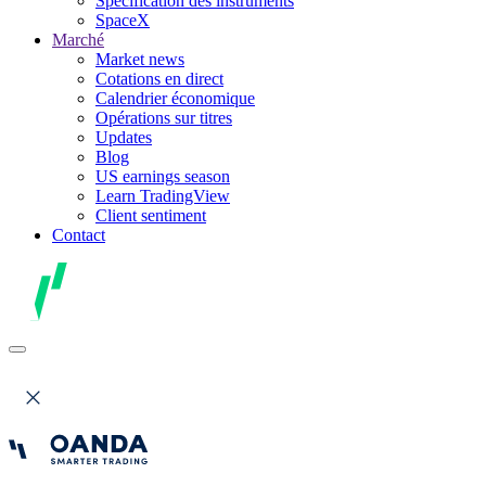
Spécification des instruments
SpaceX
Marché
Market news
Cotations en direct
Calendrier économique
Opérations sur titres
Updates
Blog
US earnings season
Learn TradingView
Client sentiment
Contact