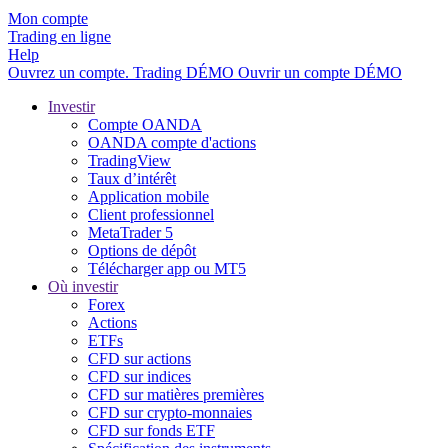
Mon compte
Trading en ligne
Help
Ouvrez un compte.
Trading
DÉMO
Ouvrir un compte DÉMO
Investir
Compte OANDA
OANDA compte d'actions
TradingView
Taux d’intérêt
Application mobile
Client professionnel
MetaTrader 5
Options de dépôt
Télécharger app ou MT5
Où investir
Forex
Actions
ETFs
CFD sur actions
CFD sur indices
CFD sur matières premières
CFD sur crypto-monnaies
CFD sur fonds ETF