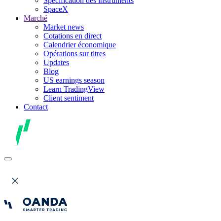
Spécification des instruments
SpaceX
Marché
Market news
Cotations en direct
Calendrier économique
Opérations sur titres
Updates
Blog
US earnings season
Learn TradingView
Client sentiment
Contact