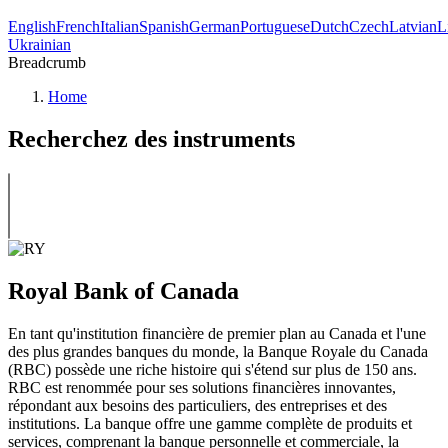
English
French
Italian
Spanish
German
Portuguese
Dutch
Czech
Latvian
L
Ukrainian
Breadcrumb
Home
Recherchez des instruments
Royal Bank of Canada
En tant qu'institution financière de premier plan au Canada et l'une
des plus grandes banques du monde, la Banque Royale du Canada
(RBC) possède une riche histoire qui s'étend sur plus de 150 ans.
RBC est renommée pour ses solutions financières innovantes,
répondant aux besoins des particuliers, des entreprises et des
institutions. La banque offre une gamme complète de produits et
services, comprenant la banque personnelle et commerciale, la