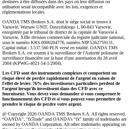
destinées à être diffusées dans des pays où leur diffusion ou
utilisation serait incompatible avec les lois, exigences et
réglementations locales.
OANDA TMS Brokers S.A. dont le siège social se trouve à
Varsovie, Warsaw UNIT, Daszyńskiego 1, 00-843 Varsovie,
enregistrée par le tribunal de district de la capitale de Varsovie à
Varsovie, XIIIe division commerciale du registre judiciaire national,
sous le numéro KRS 0000204776, numéro NIP 5262759131,
Capital initial : 3.537.560 PLN versé en totalité. OANDA TMS
Brokers S.A. est soumis à la surveillance de l'Autorité polonaise de
surveillance financière sur la base d'une autorisation du 26 avril
2004 (KPWiG-4021-54-1/2004).
Les CFD sont des instruments complexes et comportent un
risque élevé de perdre rapidement de l'argent en raison de
l'effet de levier. 76% des investisseurs particuliers perdent de
l'argent lorsqu'ils investissent dans des CFD avec ce
fournisseur. Vous devez vous demander si vous comprenez le
fonctionnement des CFD et si vous pouvez vous permettre de
prendre le risque de perdre votre argent.
@ Copyright 2026 OANDA TMS Brokers S.A. All rights reserved.
“OANDA”, “fxTrade” and OANDA’s “fx” family of trademarks are
owned by OANDA Corporation. All other trademarks appearing on