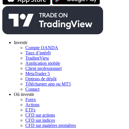
Investir
Compte OANDA
Taux d’intérêt
TradingView
Application mobile
Client professionnel
MetaTrader 5
Options de dépôt
Télécharger app ou MT5
Contact
Où investir
Forex
Actions
ETFs
CFD sur actions
CFD sur indices
CFD sur matières premières