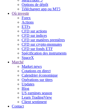
MetaTrader 5
Options de dépôt
Télécharger app ou MT5
Où investir
Forex
Actions
ETFs
CFD sur actions
CFD sur indices
CFD sur matières premières
CFD sur crypto-monnaies
CFD sur fonds ETF
Spécification des instruments
SpaceX
Marché
Market news
Cotations en direct
Calendrier économique
Opérations sur titres
Updates
Blog
US earnings season
Learn TradingView
Client sentiment
Contact