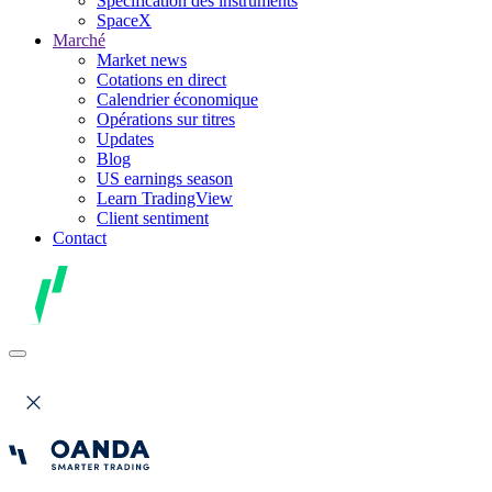
Spécification des instruments
SpaceX
Marché
Market news
Cotations en direct
Calendrier économique
Opérations sur titres
Updates
Blog
US earnings season
Learn TradingView
Client sentiment
Contact