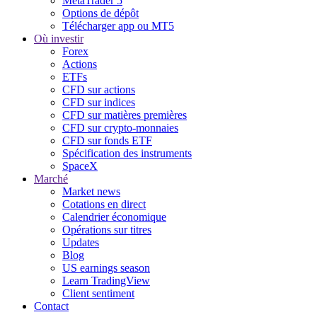
MetaTrader 5
Options de dépôt
Télécharger app ou MT5
Où investir
Forex
Actions
ETFs
CFD sur actions
CFD sur indices
CFD sur matières premières
CFD sur crypto-monnaies
CFD sur fonds ETF
Spécification des instruments
SpaceX
Marché
Market news
Cotations en direct
Calendrier économique
Opérations sur titres
Updates
Blog
US earnings season
Learn TradingView
Client sentiment
Contact