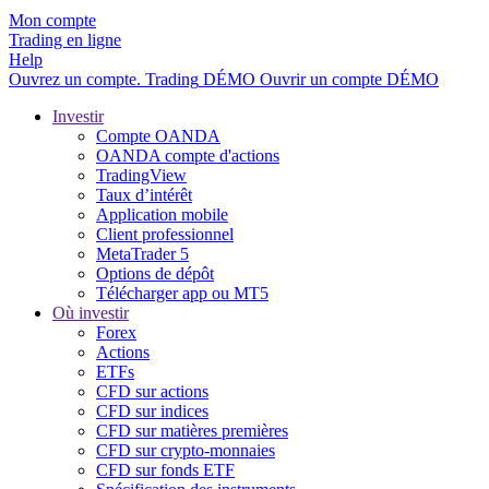
Mon compte
Trading en ligne
Help
Ouvrez un compte.
Trading
DÉMO
Ouvrir un compte DÉMO
Investir
Compte OANDA
OANDA compte d'actions
TradingView
Taux d’intérêt
Application mobile
Client professionnel
MetaTrader 5
Options de dépôt
Télécharger app ou MT5
Où investir
Forex
Actions
ETFs
CFD sur actions
CFD sur indices
CFD sur matières premières
CFD sur crypto-monnaies
CFD sur fonds ETF