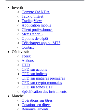
Investir
Compte OANDA
Taux d’intérêt
TradingView
Application mobile
Client professionnel
MetaTrader 5
Options de dépôt
Télécharger app ou MT5
Contact
Où investir
Forex
Actions
ETFs
CFD sur actions
CFD sur indices
CFD sur matières premières
CFD sur crypto-monnaies
CFD sur fonds ETF
Spécification des instruments
Marché
Opérations sur titres
Cotations en direct
Renouvellements