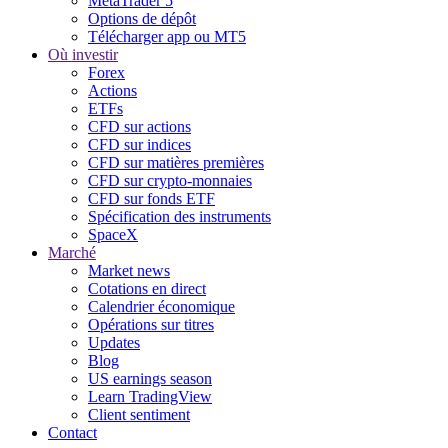
MetaTrader 5
Options de dépôt
Télécharger app ou MT5
Où investir
Forex
Actions
ETFs
CFD sur actions
CFD sur indices
CFD sur matières premières
CFD sur crypto-monnaies
CFD sur fonds ETF
Spécification des instruments
SpaceX
Marché
Market news
Cotations en direct
Calendrier économique
Opérations sur titres
Updates
Blog
US earnings season
Learn TradingView
Client sentiment
Contact