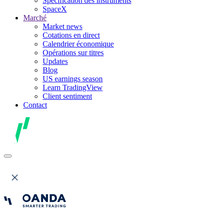
Spécification des instruments
SpaceX
Marché
Market news
Cotations en direct
Calendrier économique
Opérations sur titres
Updates
Blog
US earnings season
Learn TradingView
Client sentiment
Contact