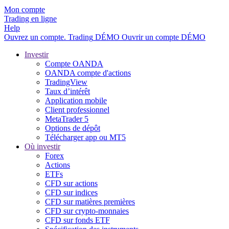
Mon compte
Trading en ligne
Help
Ouvrez un compte.
Trading
DÉMO
Ouvrir un compte DÉMO
Investir
Compte OANDA
OANDA compte d'actions
TradingView
Taux d’intérêt
Application mobile
Client professionnel
MetaTrader 5
Options de dépôt
Télécharger app ou MT5
Où investir
Forex
Actions
ETFs
CFD sur actions
CFD sur indices
CFD sur matières premières
CFD sur crypto-monnaies
CFD sur fonds ETF