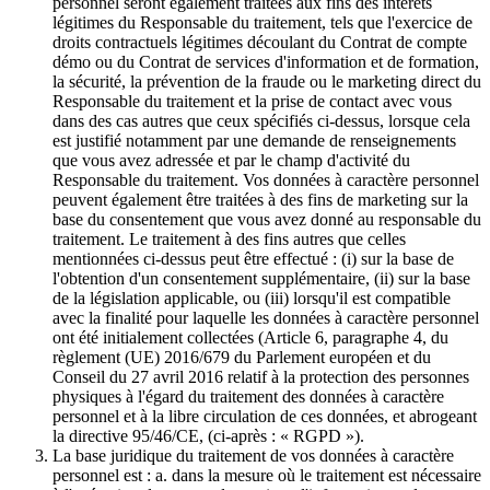
personnel seront également traitées aux fins des intérêts
légitimes du Responsable du traitement, tels que l'exercice de
droits contractuels légitimes découlant du Contrat de compte
démo ou du Contrat de services d'information et de formation,
la sécurité, la prévention de la fraude ou le marketing direct du
Responsable du traitement et la prise de contact avec vous
dans des cas autres que ceux spécifiés ci-dessus, lorsque cela
est justifié notamment par une demande de renseignements
que vous avez adressée et par le champ d'activité du
Responsable du traitement. Vos données à caractère personnel
peuvent également être traitées à des fins de marketing sur la
base du consentement que vous avez donné au responsable du
traitement. Le traitement à des fins autres que celles
mentionnées ci-dessus peut être effectué : (i) sur la base de
l'obtention d'un consentement supplémentaire, (ii) sur la base
de la législation applicable, ou (iii) lorsqu'il est compatible
avec la finalité pour laquelle les données à caractère personnel
ont été initialement collectées (Article 6, paragraphe 4, du
règlement (UE) 2016/679 du Parlement européen et du
Conseil du 27 avril 2016 relatif à la protection des personnes
physiques à l'égard du traitement des données à caractère
personnel et à la libre circulation de ces données, et abrogeant
la directive 95/46/CE, (ci-après : « RGPD »).
La base juridique du traitement de vos données à caractère
personnel est : a. dans la mesure où le traitement est nécessaire