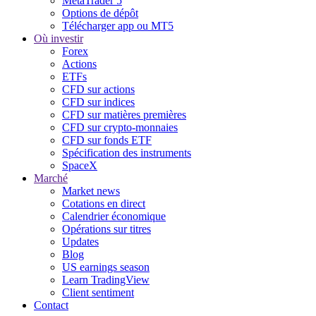
MetaTrader 5
Options de dépôt
Télécharger app ou MT5
Où investir
Forex
Actions
ETFs
CFD sur actions
CFD sur indices
CFD sur matières premières
CFD sur crypto-monnaies
CFD sur fonds ETF
Spécification des instruments
SpaceX
Marché
Market news
Cotations en direct
Calendrier économique
Opérations sur titres
Updates
Blog
US earnings season
Learn TradingView
Client sentiment
Contact