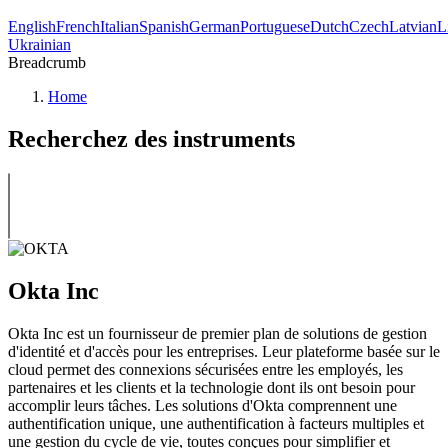
English
French
Italian
Spanish
German
Portuguese
Dutch
Czech
Latvian
L
Ukrainian
Breadcrumb
Home
Recherchez des instruments
Okta Inc
Okta Inc est un fournisseur de premier plan de solutions de gestion
d'identité et d'accès pour les entreprises. Leur plateforme basée sur le
cloud permet des connexions sécurisées entre les employés, les
partenaires et les clients et la technologie dont ils ont besoin pour
accomplir leurs tâches. Les solutions d'Okta comprennent une
authentification unique, une authentification à facteurs multiples et
une gestion du cycle de vie, toutes conçues pour simplifier et