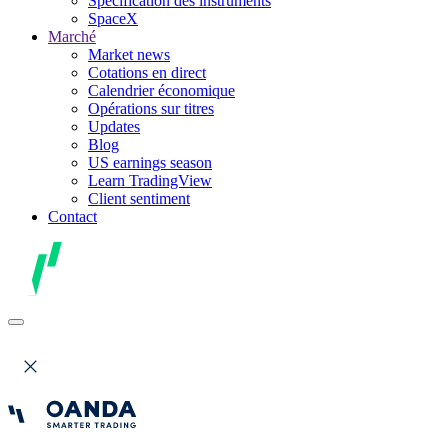
Spécification des instruments
SpaceX
Marché
Market news
Cotations en direct
Calendrier économique
Opérations sur titres
Updates
Blog
US earnings season
Learn TradingView
Client sentiment
Contact