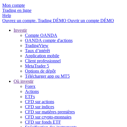
Mon compte
Trading en ligne
Help
Ouvrez un compte.
Trading
DÉMO
Ouvrir un compte DÉMO
Investir
Compte OANDA
OANDA compte d'actions
TradingView
Taux d’intérêt
Application mobile
Client professionnel
MetaTrader 5
Options de dépôt
Télécharger app ou MT5
Où investir
Forex
Actions
ETFs
CFD sur actions
CFD sur indices
CFD sur matières premières
CFD sur crypto-monnaies
CFD sur fonds ETF