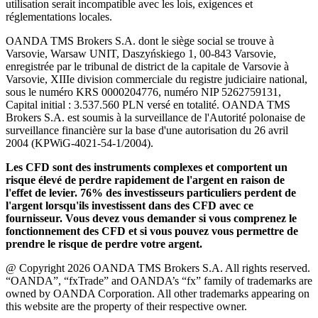
utilisation serait incompatible avec les lois, exigences et
réglementations locales.
OANDA TMS Brokers S.A. dont le siège social se trouve à
Varsovie, Warsaw UNIT, Daszyńskiego 1, 00-843 Varsovie,
enregistrée par le tribunal de district de la capitale de Varsovie à
Varsovie, XIIIe division commerciale du registre judiciaire national,
sous le numéro KRS 0000204776, numéro NIP 5262759131,
Capital initial : 3.537.560 PLN versé en totalité. OANDA TMS
Brokers S.A. est soumis à la surveillance de l'Autorité polonaise de
surveillance financière sur la base d'une autorisation du 26 avril
2004 (KPWiG-4021-54-1/2004).
Les CFD sont des instruments complexes et comportent un
risque élevé de perdre rapidement de l'argent en raison de
l'effet de levier. 76% des investisseurs particuliers perdent de
l'argent lorsqu'ils investissent dans des CFD avec ce
fournisseur. Vous devez vous demander si vous comprenez le
fonctionnement des CFD et si vous pouvez vous permettre de
prendre le risque de perdre votre argent.
@ Copyright 2026 OANDA TMS Brokers S.A. All rights reserved.
“OANDA”, “fxTrade” and OANDA’s “fx” family of trademarks are
owned by OANDA Corporation. All other trademarks appearing on
this website are the property of their respective owner.