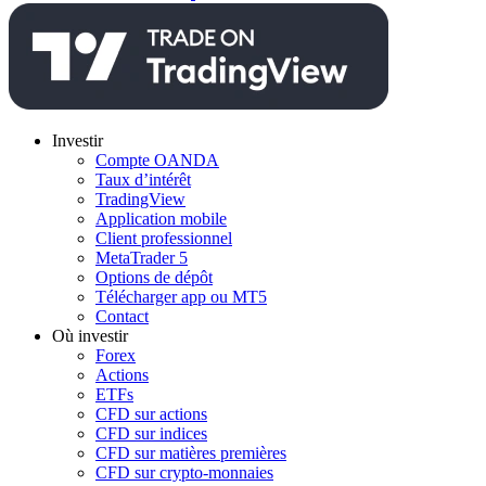
Investir
Compte OANDA
Taux d’intérêt
TradingView
Application mobile
Client professionnel
MetaTrader 5
Options de dépôt
Télécharger app ou MT5
Contact
Où investir
Forex
Actions
ETFs
CFD sur actions
CFD sur indices
CFD sur matières premières
CFD sur crypto-monnaies