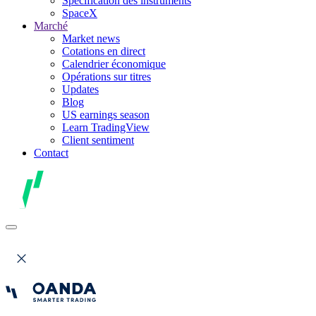
Spécification des instruments
SpaceX
Marché
Market news
Cotations en direct
Calendrier économique
Opérations sur titres
Updates
Blog
US earnings season
Learn TradingView
Client sentiment
Contact