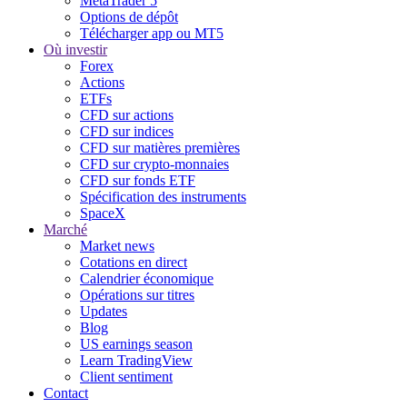
MetaTrader 5
Options de dépôt
Télécharger app ou MT5
Où investir
Forex
Actions
ETFs
CFD sur actions
CFD sur indices
CFD sur matières premières
CFD sur crypto-monnaies
CFD sur fonds ETF
Spécification des instruments
SpaceX
Marché
Market news
Cotations en direct
Calendrier économique
Opérations sur titres
Updates
Blog
US earnings season
Learn TradingView
Client sentiment
Contact