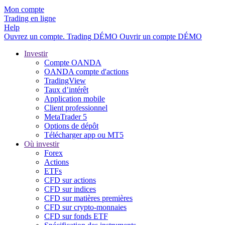
Mon compte
Trading en ligne
Help
Ouvrez un compte.
Trading
DÉMO
Ouvrir un compte DÉMO
Investir
Compte OANDA
OANDA compte d'actions
TradingView
Taux d’intérêt
Application mobile
Client professionnel
MetaTrader 5
Options de dépôt
Télécharger app ou MT5
Où investir
Forex
Actions
ETFs
CFD sur actions
CFD sur indices
CFD sur matières premières
CFD sur crypto-monnaies
CFD sur fonds ETF