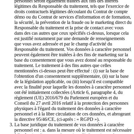
personnel seront également traitées aux fins des intérêts
légitimes du Responsable du traitement, tels que l'exercice de
droits contractuels légitimes découlant du Contrat de compte
démo ou du Contrat de services d'information et de formation,
la sécurité, la prévention de la fraude ou le marketing direct du
Responsable du traitement et la prise de contact avec vous
dans des cas autres que ceux spécifiés ci-dessus, lorsque cela
est justifié notamment par une demande de renseignements
que vous avez adressée et par le champ d'activité du
Responsable du traitement. Vos données à caractère personnel
peuvent également être traitées à des fins de marketing sur la
base du consentement que vous avez donné au responsable du
traitement. Le traitement à des fins autres que celles
mentionnées ci-dessus peut être effectué : (i) sur la base de
l'obtention d'un consentement supplémentaire, (ii) sur la base
de la législation applicable, ou (iii) lorsqu'il est compatible
avec la finalité pour laquelle les données à caractère personnel
ont été initialement collectées (Article 6, paragraphe 4, du
règlement (UE) 2016/679 du Parlement européen et du
Conseil du 27 avril 2016 relatif à la protection des personnes
physiques à l'égard du traitement des données à caractère
personnel et à la libre circulation de ces données, et abrogeant
la directive 95/46/CE, (ci-après : « RGPD »).
La base juridique du traitement de vos données à caractère
personnel est : a. dans la mesure où le traitement est nécessaire