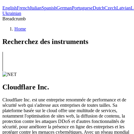
English
French
Italian
Spanish
German
Portuguese
Dutch
Czech
Latvian
L
Ukrainian
Breadcrumb
Home
Recherchez des instruments
Cloudflare Inc.
Cloudflare Inc. est une entreprise renommée de performance et de
sécurité web qui s'adresse aux entreprises de toutes tailles. Sa
plateforme basée sur le cloud offre une multitude de services,
notamment l'optimisation de sites web, la diffusion de contenu, la
protection contre les attaques DDoS et d'autres fonctionnalités de
sécurité, pour améliorer la présence en ligne des entreprises et les
protéger contre les menaces cybernétiques. Avec un réseau mondial