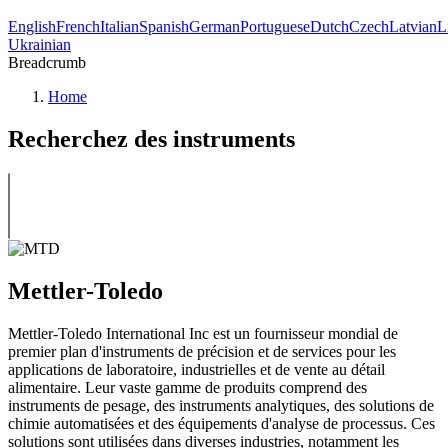
English
French
Italian
Spanish
German
Portuguese
Dutch
Czech
Latvian
L
Ukrainian
Breadcrumb
Home
Recherchez des instruments
Mettler-Toledo
Mettler-Toledo International Inc est un fournisseur mondial de
premier plan d'instruments de précision et de services pour les
applications de laboratoire, industrielles et de vente au détail
alimentaire. Leur vaste gamme de produits comprend des
instruments de pesage, des instruments analytiques, des solutions de
chimie automatisées et des équipements d'analyse de processus. Ces
solutions sont utilisées dans diverses industries, notamment les