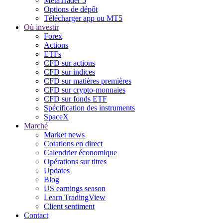
MetaTrader 5
Options de dépôt
Télécharger app ou MT5
Où investir
Forex
Actions
ETFs
CFD sur actions
CFD sur indices
CFD sur matières premières
CFD sur crypto-monnaies
CFD sur fonds ETF
Spécification des instruments
SpaceX
Marché
Market news
Cotations en direct
Calendrier économique
Opérations sur titres
Updates
Blog
US earnings season
Learn TradingView
Client sentiment
Contact