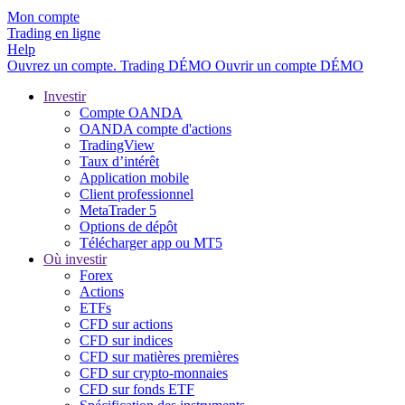
Mon compte
Trading en ligne
Help
Ouvrez un compte.
Trading
DÉMO
Ouvrir un compte DÉMO
Investir
Compte OANDA
OANDA compte d'actions
TradingView
Taux d’intérêt
Application mobile
Client professionnel
MetaTrader 5
Options de dépôt
Télécharger app ou MT5
Où investir
Forex
Actions
ETFs
CFD sur actions
CFD sur indices
CFD sur matières premières
CFD sur crypto-monnaies
CFD sur fonds ETF