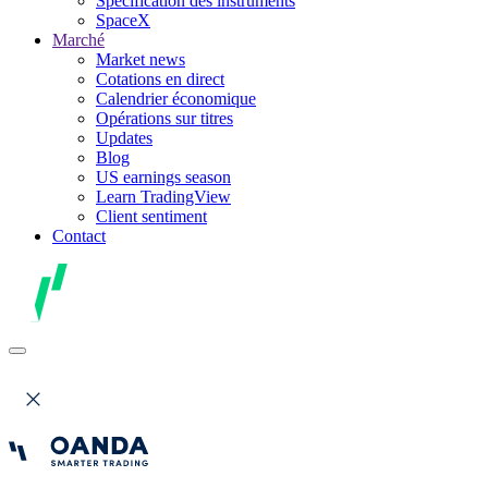
Spécification des instruments
SpaceX
Marché
Market news
Cotations en direct
Calendrier économique
Opérations sur titres
Updates
Blog
US earnings season
Learn TradingView
Client sentiment
Contact