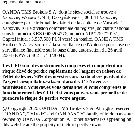
réglementations locales.
OANDA TMS Brokers S.A. dont le siège social se trouve à
Varsovie, Warsaw UNIT, Daszyńskiego 1, 00-843 Varsovie,
enregistrée par le tribunal de district de la capitale de Varsovie à
Varsovie, XIIIe division commerciale du registre judiciaire national,
sous le numéro KRS 0000204776, numéro NIP 5262759131,
Capital initial : 3.537.560 PLN versé en totalité. OANDA TMS
Brokers S.A. est soumis à la surveillance de l'Autorité polonaise de
surveillance financière sur la base d'une autorisation du 26 avril
2004 (KPWiG-4021-54-1/2004).
Les CFD sont des instruments complexes et comportent un
risque élevé de perdre rapidement de l'argent en raison de
l'effet de levier. 76% des investisseurs particuliers perdent de
l'argent lorsqu'ils investissent dans des CFD avec ce
fournisseur. Vous devez vous demander si vous comprenez le
fonctionnement des CFD et si vous pouvez vous permettre de
prendre le risque de perdre votre argent.
@ Copyright 2026 OANDA TMS Brokers S.A. All rights reserved.
“OANDA”, “fxTrade” and OANDA’s “fx” family of trademarks are
owned by OANDA Corporation. All other trademarks appearing on
this website are the property of their respective owner.