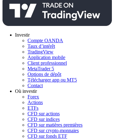
Investir
Compte OANDA
Taux d’intérêt
TradingView
Application mobile
Client professionnel
MetaTrader 5
Options de dépôt
Télécharger app ou MT5
Contact
Où investir
Forex
Actions
ETFs
CFD sur actions
CFD sur indices
CFD sur matières premières
CFD sur crypto-monnaies
CFD sur fonds ETF