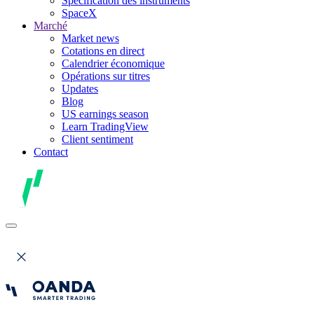
Spécification des instruments
SpaceX
Marché
Market news
Cotations en direct
Calendrier économique
Opérations sur titres
Updates
Blog
US earnings season
Learn TradingView
Client sentiment
Contact