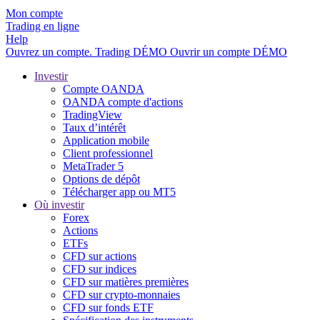
Mon compte
Trading en ligne
Help
Ouvrez un compte.
Trading
DÉMO
Ouvrir un compte DÉMO
Investir
Compte OANDA
OANDA compte d'actions
TradingView
Taux d’intérêt
Application mobile
Client professionnel
MetaTrader 5
Options de dépôt
Télécharger app ou MT5
Où investir
Forex
Actions
ETFs
CFD sur actions
CFD sur indices
CFD sur matières premières
CFD sur crypto-monnaies
CFD sur fonds ETF