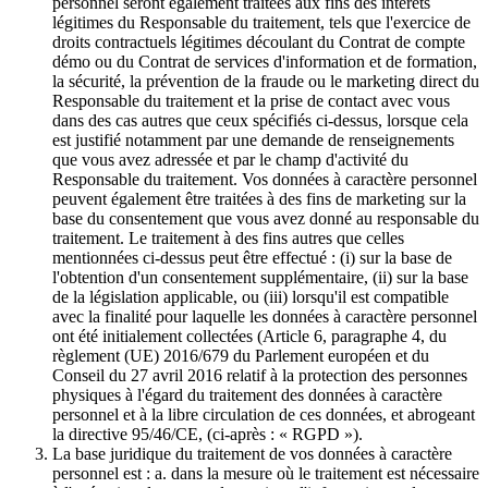
personnel seront également traitées aux fins des intérêts
légitimes du Responsable du traitement, tels que l'exercice de
droits contractuels légitimes découlant du Contrat de compte
démo ou du Contrat de services d'information et de formation,
la sécurité, la prévention de la fraude ou le marketing direct du
Responsable du traitement et la prise de contact avec vous
dans des cas autres que ceux spécifiés ci-dessus, lorsque cela
est justifié notamment par une demande de renseignements
que vous avez adressée et par le champ d'activité du
Responsable du traitement. Vos données à caractère personnel
peuvent également être traitées à des fins de marketing sur la
base du consentement que vous avez donné au responsable du
traitement. Le traitement à des fins autres que celles
mentionnées ci-dessus peut être effectué : (i) sur la base de
l'obtention d'un consentement supplémentaire, (ii) sur la base
de la législation applicable, ou (iii) lorsqu'il est compatible
avec la finalité pour laquelle les données à caractère personnel
ont été initialement collectées (Article 6, paragraphe 4, du
règlement (UE) 2016/679 du Parlement européen et du
Conseil du 27 avril 2016 relatif à la protection des personnes
physiques à l'égard du traitement des données à caractère
personnel et à la libre circulation de ces données, et abrogeant
la directive 95/46/CE, (ci-après : « RGPD »).
La base juridique du traitement de vos données à caractère
personnel est : a. dans la mesure où le traitement est nécessaire