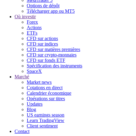
MetaTrader 5
Options de dépôt
Télécharger app ou MT5
Où investir
Forex
Actions
ETFs
CFD sur actions
CFD sur indices
CFD sur matières premières
CFD sur crypto-monnaies
CFD sur fonds ETF
Spécification des instruments
SpaceX
Marché
Market news
Cotations en direct
Calendrier économique
Opérations sur titres
Updates
Blog
US earnings season
Learn TradingView
Client sentiment
Contact