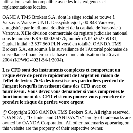
utilisation serait incompatible avec les lois, exigences et
réglementations locales.
OANDA TMS Brokers S.A. dont le siège social se trouve à
Varsovie, Warsaw UNIT, Daszyńskiego 1, 00-843 Varsovie,
enregistrée par le tribunal de district de la capitale de Varsovie à
Varsovie, XIIIe division commerciale du registre judiciaire national,
sous le numéro KRS 0000204776, numéro NIP 5262759131,
Capital initial : 3.537.560 PLN versé en totalité. OANDA TMS
Brokers S.A. est soumis à la surveillance de l'Autorité polonaise de
surveillance financière sur la base d'une autorisation du 26 avril
2004 (KPWiG-4021-54-1/2004).
Les CFD sont des instruments complexes et comportent un
risque élevé de perdre rapidement de l'argent en raison de
l'effet de levier. 76% des investisseurs particuliers perdent de
l'argent lorsqu'ils investissent dans des CFD avec ce
fournisseur. Vous devez vous demander si vous comprenez le
fonctionnement des CFD et si vous pouvez vous permettre de
prendre le risque de perdre votre argent.
@ Copyright 2026 OANDA TMS Brokers S.A. All rights reserved.
“OANDA”, “fxTrade” and OANDA’s “fx” family of trademarks are
owned by OANDA Corporation. All other trademarks appearing on
this website are the property of their respective owner.