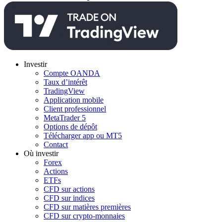
Investir
Compte OANDA
Taux d’intérêt
TradingView
Application mobile
Client professionnel
MetaTrader 5
Options de dépôt
Télécharger app ou MT5
Contact
Où investir
Forex
Actions
ETFs
CFD sur actions
CFD sur indices
CFD sur matières premières
CFD sur crypto-monnaies