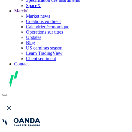
Spécification des instruments
SpaceX
Marché
Market news
Cotations en direct
Calendrier économique
Opérations sur titres
Updates
Blog
US earnings season
Learn TradingView
Client sentiment
Contact