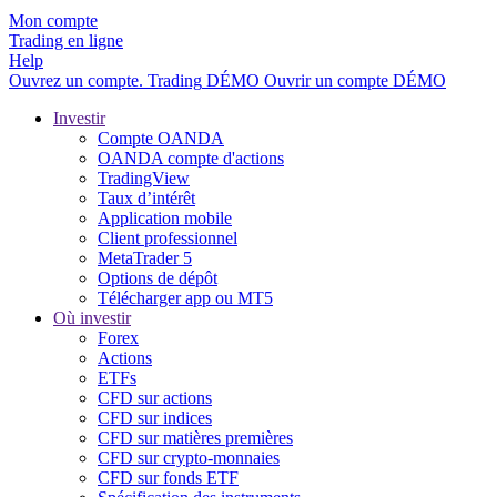
Mon compte
Trading en ligne
Help
Ouvrez un compte.
Trading
DÉMO
Ouvrir un compte DÉMO
Investir
Compte OANDA
OANDA compte d'actions
TradingView
Taux d’intérêt
Application mobile
Client professionnel
MetaTrader 5
Options de dépôt
Télécharger app ou MT5
Où investir
Forex
Actions
ETFs
CFD sur actions
CFD sur indices
CFD sur matières premières
CFD sur crypto-monnaies
CFD sur fonds ETF