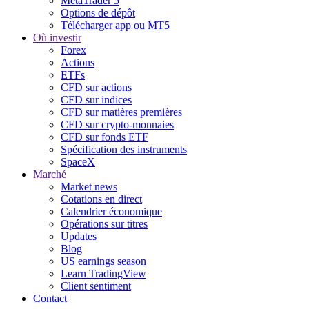
MetaTrader 5
Options de dépôt
Télécharger app ou MT5
Où investir
Forex
Actions
ETFs
CFD sur actions
CFD sur indices
CFD sur matières premières
CFD sur crypto-monnaies
CFD sur fonds ETF
Spécification des instruments
SpaceX
Marché
Market news
Cotations en direct
Calendrier économique
Opérations sur titres
Updates
Blog
US earnings season
Learn TradingView
Client sentiment
Contact