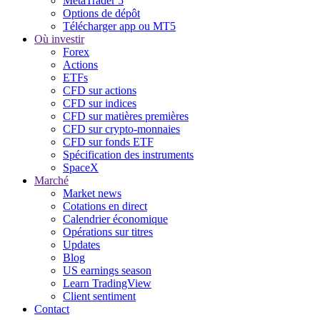
MetaTrader 5
Options de dépôt
Télécharger app ou MT5
Où investir
Forex
Actions
ETFs
CFD sur actions
CFD sur indices
CFD sur matières premières
CFD sur crypto-monnaies
CFD sur fonds ETF
Spécification des instruments
SpaceX
Marché
Market news
Cotations en direct
Calendrier économique
Opérations sur titres
Updates
Blog
US earnings season
Learn TradingView
Client sentiment
Contact