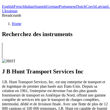
English
French
Italian
Spanish
German
Portuguese
Dutch
Czech
Latvian
L
Ukrainian
Breadcrumb
Home
Recherchez des instruments
J B Hunt Transport Services Inc
J.B. Hunt Transport Services, Inc. est une entreprise de transport et
de logistique de premier plan basée aux États-Unis. Depuis sa
création en 1961, l'entreprise est devenue l'un des plus grands
fournisseurs de transport en Amérique du Nord, offrant une gamme
complète de services tels que le transport de charges complètes,
intermodal, dédié et de livraison finale. Avec une flotte de plus de 12
000 camions et 100 000 remorques, J.B. Hunt est capable de fournir