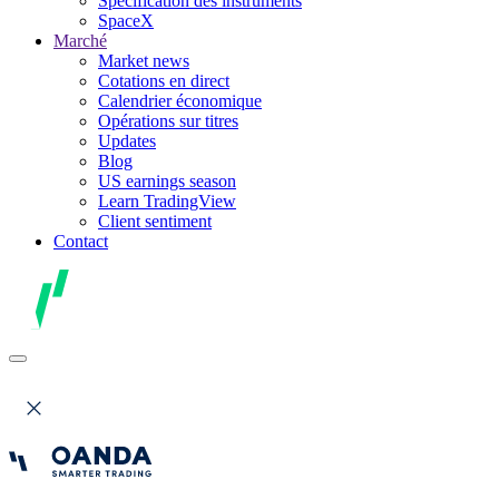
Spécification des instruments
SpaceX
Marché
Market news
Cotations en direct
Calendrier économique
Opérations sur titres
Updates
Blog
US earnings season
Learn TradingView
Client sentiment
Contact