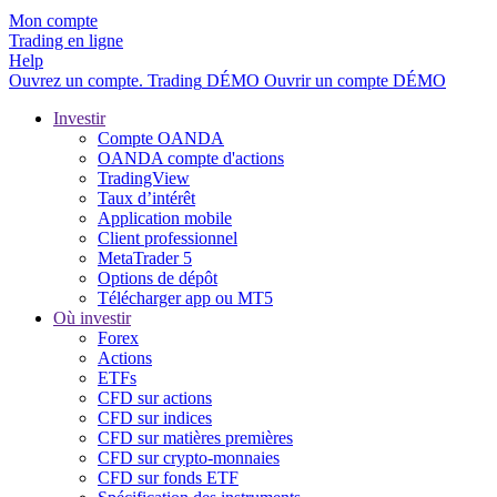
Mon compte
Trading en ligne
Help
Ouvrez un compte.
Trading
DÉMO
Ouvrir un compte DÉMO
Investir
Compte OANDA
OANDA compte d'actions
TradingView
Taux d’intérêt
Application mobile
Client professionnel
MetaTrader 5
Options de dépôt
Télécharger app ou MT5
Où investir
Forex
Actions
ETFs
CFD sur actions
CFD sur indices
CFD sur matières premières
CFD sur crypto-monnaies
CFD sur fonds ETF