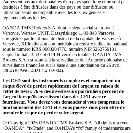
s'adressent pas aux destinataires d'un pays spécifique et ne sont pas
destinées à être diffusées dans des pays où leur diffusion ou
utilisation serait incompatible avec les lois, exigences et
réglementations locales.
OANDA TMS Brokers S.A. dont le siège social se trouve à
Varsovie, Warsaw UNIT, Daszyńskiego 1, 00-843 Varsovie,
enregistrée par le tribunal de district de la capitale de Varsovie à
Varsovie, XIIIe division commerciale du registre judiciaire national,
sous le numéro KRS 0000204776, numéro NIP 5262759131,
Capital initial : 3.537.560 PLN versé en totalité. OANDA TMS
Brokers S.A. est soumis à la surveillance de l'Autorité polonaise de
surveillance financière sur la base d'une autorisation du 26 avril
2004 (KPWiG-4021-54-1/2004).
Les CFD sont des instruments complexes et comportent un
risque élevé de perdre rapidement de l'argent en raison de
l'effet de levier. 76% des investisseurs particuliers perdent de
l'argent lorsqu'ils investissent dans des CFD avec ce
fournisseur. Vous devez vous demander si vous comprenez le
fonctionnement des CFD et si vous pouvez vous permettre de
prendre le risque de perdre votre argent.
@ Copyright 2026 OANDA TMS Brokers S.A. All rights reserved.
“OANDA”, “fxTrade” and OANDA’s “fx” family of trademarks are