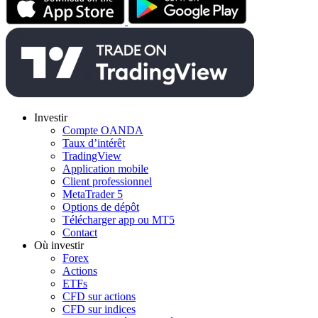
Investir
Compte OANDA
Taux d’intérêt
TradingView
Application mobile
Client professionnel
MetaTrader 5
Options de dépôt
Télécharger app ou MT5
Contact
Où investir
Forex
Actions
ETFs
CFD sur actions
CFD sur indices