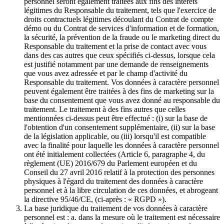
personnel seront également traitées aux fins des intérêts
légitimes du Responsable du traitement, tels que l'exercice de
droits contractuels légitimes découlant du Contrat de compte
démo ou du Contrat de services d'information et de formation,
la sécurité, la prévention de la fraude ou le marketing direct du
Responsable du traitement et la prise de contact avec vous
dans des cas autres que ceux spécifiés ci-dessus, lorsque cela
est justifié notamment par une demande de renseignements
que vous avez adressée et par le champ d'activité du
Responsable du traitement. Vos données à caractère personnel
peuvent également être traitées à des fins de marketing sur la
base du consentement que vous avez donné au responsable du
traitement. Le traitement à des fins autres que celles
mentionnées ci-dessus peut être effectué : (i) sur la base de
l'obtention d'un consentement supplémentaire, (ii) sur la base
de la législation applicable, ou (iii) lorsqu'il est compatible
avec la finalité pour laquelle les données à caractère personnel
ont été initialement collectées (Article 6, paragraphe 4, du
règlement (UE) 2016/679 du Parlement européen et du
Conseil du 27 avril 2016 relatif à la protection des personnes
physiques à l'égard du traitement des données à caractère
personnel et à la libre circulation de ces données, et abrogeant
la directive 95/46/CE, (ci-après : « RGPD »).
La base juridique du traitement de vos données à caractère
personnel est : a. dans la mesure où le traitement est nécessaire