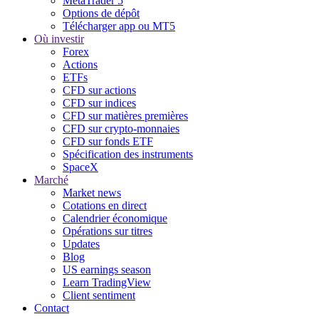
MetaTrader 5
Options de dépôt
Télécharger app ou MT5
Où investir
Forex
Actions
ETFs
CFD sur actions
CFD sur indices
CFD sur matières premières
CFD sur crypto-monnaies
CFD sur fonds ETF
Spécification des instruments
SpaceX
Marché
Market news
Cotations en direct
Calendrier économique
Opérations sur titres
Updates
Blog
US earnings season
Learn TradingView
Client sentiment
Contact