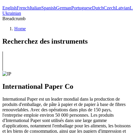
English
French
Italian
Spanish
German
Portuguese
Dutch
Czech
Latvian
L
Ukrainian
Breadcrumb
Home
Recherchez des instruments
International Paper Co
International Paper est un leader mondial dans la production de
produits d'emballage, de pâte à papier et de papier à base de fibres
renouvelables. Avec des opérations dans plus de 150 pays,
l'entreprise emploie environ 50 000 personnes. Les produits
d'International Paper sont utilisés dans une large gamme
d'applications, notamment l'emballage pour les aliments, les boissons
et les biens de consommation, ainsi que les papiers d'impression et