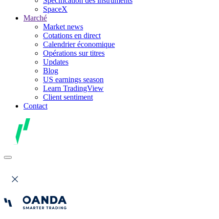
Spécification des instruments
SpaceX
Marché
Market news
Cotations en direct
Calendrier économique
Opérations sur titres
Updates
Blog
US earnings season
Learn TradingView
Client sentiment
Contact