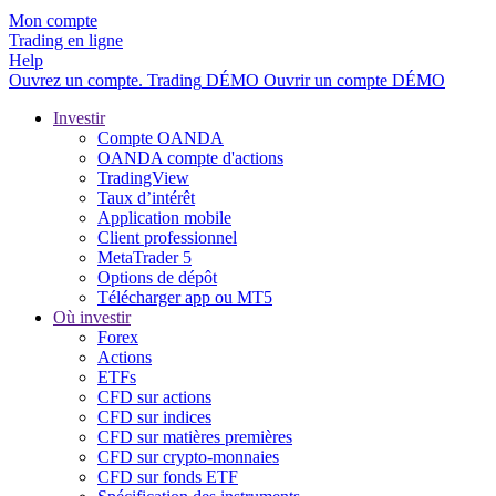
Mon compte
Trading en ligne
Help
Ouvrez un compte.
Trading
DÉMO
Ouvrir un compte DÉMO
Investir
Compte OANDA
OANDA compte d'actions
TradingView
Taux d’intérêt
Application mobile
Client professionnel
MetaTrader 5
Options de dépôt
Télécharger app ou MT5
Où investir
Forex
Actions
ETFs
CFD sur actions
CFD sur indices
CFD sur matières premières
CFD sur crypto-monnaies
CFD sur fonds ETF