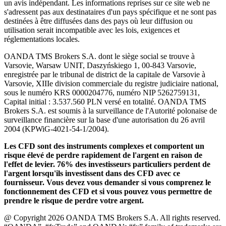
un avis indépendant. Les informations reprises sur ce site web ne
s'adressent pas aux destinataires d'un pays spécifique et ne sont pas
destinées à être diffusées dans des pays où leur diffusion ou
utilisation serait incompatible avec les lois, exigences et
réglementations locales.
OANDA TMS Brokers S.A. dont le siège social se trouve à
Varsovie, Warsaw UNIT, Daszyńskiego 1, 00-843 Varsovie,
enregistrée par le tribunal de district de la capitale de Varsovie à
Varsovie, XIIIe division commerciale du registre judiciaire national,
sous le numéro KRS 0000204776, numéro NIP 5262759131,
Capital initial : 3.537.560 PLN versé en totalité. OANDA TMS
Brokers S.A. est soumis à la surveillance de l'Autorité polonaise de
surveillance financière sur la base d'une autorisation du 26 avril
2004 (KPWiG-4021-54-1/2004).
Les CFD sont des instruments complexes et comportent un
risque élevé de perdre rapidement de l'argent en raison de
l'effet de levier. 76% des investisseurs particuliers perdent de
l'argent lorsqu'ils investissent dans des CFD avec ce
fournisseur. Vous devez vous demander si vous comprenez le
fonctionnement des CFD et si vous pouvez vous permettre de
prendre le risque de perdre votre argent.
@ Copyright 2026 OANDA TMS Brokers S.A. All rights reserved.