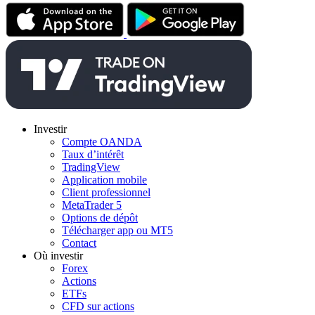
Investir
Compte OANDA
Taux d’intérêt
TradingView
Application mobile
Client professionnel
MetaTrader 5
Options de dépôt
Télécharger app ou MT5
Contact
Où investir
Forex
Actions
ETFs
CFD sur actions