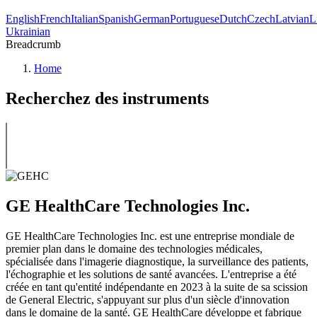
English
French
Italian
Spanish
German
Portuguese
Dutch
Czech
Latvian
L
Ukrainian
Breadcrumb
Home
Recherchez des instruments
GE HealthCare Technologies Inc.
GE HealthCare Technologies Inc. est une entreprise mondiale de
premier plan dans le domaine des technologies médicales,
spécialisée dans l'imagerie diagnostique, la surveillance des patients,
l'échographie et les solutions de santé avancées. L'entreprise a été
créée en tant qu'entité indépendante en 2023 à la suite de sa scission
de General Electric, s'appuyant sur plus d'un siècle d'innovation
dans le domaine de la santé. GE HealthCare développe et fabrique