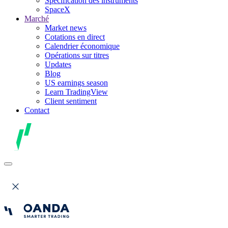
Spécification des instruments
SpaceX
Marché
Market news
Cotations en direct
Calendrier économique
Opérations sur titres
Updates
Blog
US earnings season
Learn TradingView
Client sentiment
Contact