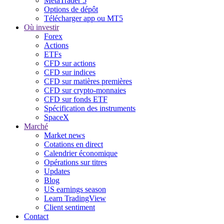
MetaTrader 5
Options de dépôt
Télécharger app ou MT5
Où investir
Forex
Actions
ETFs
CFD sur actions
CFD sur indices
CFD sur matières premières
CFD sur crypto-monnaies
CFD sur fonds ETF
Spécification des instruments
SpaceX
Marché
Market news
Cotations en direct
Calendrier économique
Opérations sur titres
Updates
Blog
US earnings season
Learn TradingView
Client sentiment
Contact