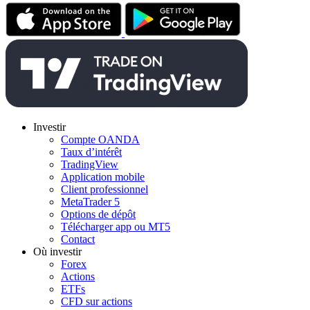
Investir
Compte OANDA
Taux d’intérêt
TradingView
Application mobile
Client professionnel
MetaTrader 5
Options de dépôt
Télécharger app ou MT5
Contact
Où investir
Forex
Actions
ETFs
CFD sur actions