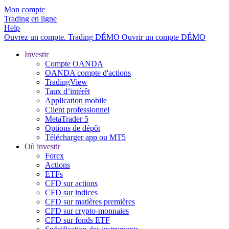
Mon compte
Trading en ligne
Help
Ouvrez un compte.
Trading
DÉMO
Ouvrir un compte DÉMO
Investir
Compte OANDA
OANDA compte d'actions
TradingView
Taux d’intérêt
Application mobile
Client professionnel
MetaTrader 5
Options de dépôt
Télécharger app ou MT5
Où investir
Forex
Actions
ETFs
CFD sur actions
CFD sur indices
CFD sur matières premières
CFD sur crypto-monnaies
CFD sur fonds ETF