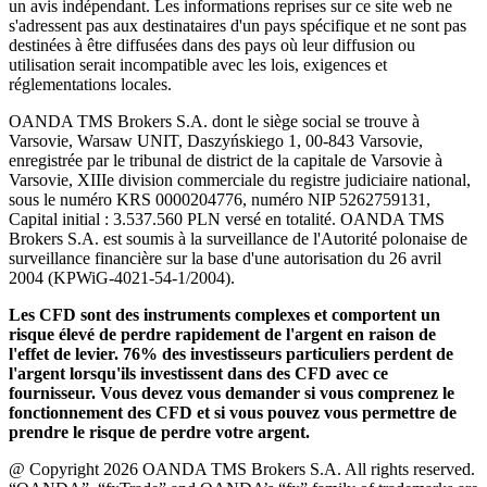
un avis indépendant. Les informations reprises sur ce site web ne
s'adressent pas aux destinataires d'un pays spécifique et ne sont pas
destinées à être diffusées dans des pays où leur diffusion ou
utilisation serait incompatible avec les lois, exigences et
réglementations locales.
OANDA TMS Brokers S.A. dont le siège social se trouve à
Varsovie, Warsaw UNIT, Daszyńskiego 1, 00-843 Varsovie,
enregistrée par le tribunal de district de la capitale de Varsovie à
Varsovie, XIIIe division commerciale du registre judiciaire national,
sous le numéro KRS 0000204776, numéro NIP 5262759131,
Capital initial : 3.537.560 PLN versé en totalité. OANDA TMS
Brokers S.A. est soumis à la surveillance de l'Autorité polonaise de
surveillance financière sur la base d'une autorisation du 26 avril
2004 (KPWiG-4021-54-1/2004).
Les CFD sont des instruments complexes et comportent un
risque élevé de perdre rapidement de l'argent en raison de
l'effet de levier. 76% des investisseurs particuliers perdent de
l'argent lorsqu'ils investissent dans des CFD avec ce
fournisseur. Vous devez vous demander si vous comprenez le
fonctionnement des CFD et si vous pouvez vous permettre de
prendre le risque de perdre votre argent.
@ Copyright 2026 OANDA TMS Brokers S.A. All rights reserved.