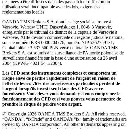
destinées à être diffusées dans des pays où leur diffusion ou
utilisation serait incompatible avec les lois, exigences et
réglementations locales.
OANDA TMS Brokers S.A. dont le siège social se trouve à
Varsovie, Warsaw UNIT, Daszyńskiego 1, 00-843 Varsovie,
enregistrée par le tribunal de district de la capitale de Varsovie à
Varsovie, XIIIe division commerciale du registre judiciaire national,
sous le numéro KRS 0000204776, numéro NIP 5262759131,
Capital initial : 3.537.560 PLN versé en totalité. OANDA TMS
Brokers S.A. est soumis à la surveillance de l'Autorité polonaise de
surveillance financière sur la base d'une autorisation du 26 avril
2004 (KPWiG-4021-54-1/2004).
Les CFD sont des instruments complexes et comportent un
risque élevé de perdre rapidement de l'argent en raison de
l'effet de levier. 76% des investisseurs particuliers perdent de
l'argent lorsqu'ils investissent dans des CFD avec ce
fournisseur. Vous devez vous demander si vous comprenez le
fonctionnement des CFD et si vous pouvez vous permettre de
prendre le risque de perdre votre argent.
@ Copyright 2026 OANDA TMS Brokers S.A. All rights reserved.
“OANDA”, “fxTrade” and OANDA’s “fx” family of trademarks are
owned by OANDA Corporation. All other trademarks appearing on