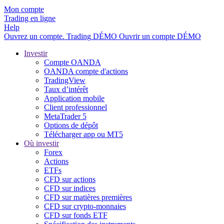
Mon compte
Trading en ligne
Help
Ouvrez un compte.
Trading
DÉMO
Ouvrir un compte DÉMO
Investir
Compte OANDA
OANDA compte d'actions
TradingView
Taux d’intérêt
Application mobile
Client professionnel
MetaTrader 5
Options de dépôt
Télécharger app ou MT5
Où investir
Forex
Actions
ETFs
CFD sur actions
CFD sur indices
CFD sur matières premières
CFD sur crypto-monnaies
CFD sur fonds ETF