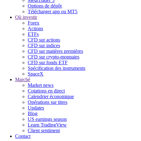
MetaTrader 5
Options de dépôt
Télécharger app ou MT5
Où investir
Forex
Actions
ETFs
CFD sur actions
CFD sur indices
CFD sur matières premières
CFD sur crypto-monnaies
CFD sur fonds ETF
Spécification des instruments
SpaceX
Marché
Market news
Cotations en direct
Calendrier économique
Opérations sur titres
Updates
Blog
US earnings season
Learn TradingView
Client sentiment
Contact