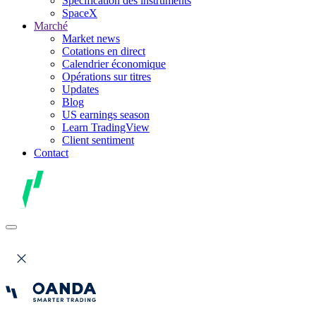
Spécification des instruments
SpaceX
Marché
Market news
Cotations en direct
Calendrier économique
Opérations sur titres
Updates
Blog
US earnings season
Learn TradingView
Client sentiment
Contact