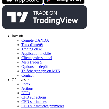
Investir
Compte OANDA
Taux d’intérêt
TradingView
Application mobile
Client professionnel
MetaTrader 5
Options de dépôt
Télécharger app ou MT5
Contact
Où investir
Forex
Actions
ETFs
CFD sur actions
CFD sur indices
CFD sur matières premières