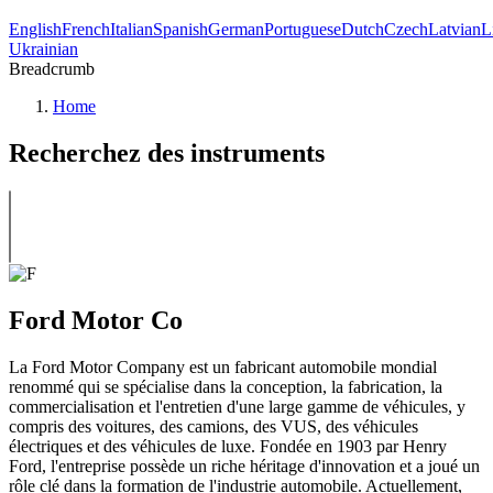
English
French
Italian
Spanish
German
Portuguese
Dutch
Czech
Latvian
L
Ukrainian
Breadcrumb
Home
Recherchez des instruments
Ford Motor Co
La Ford Motor Company est un fabricant automobile mondial
renommé qui se spécialise dans la conception, la fabrication, la
commercialisation et l'entretien d'une large gamme de véhicules, y
compris des voitures, des camions, des VUS, des véhicules
électriques et des véhicules de luxe. Fondée en 1903 par Henry
Ford, l'entreprise possède un riche héritage d'innovation et a joué un
rôle clé dans la formation de l'industrie automobile. Actuellement,