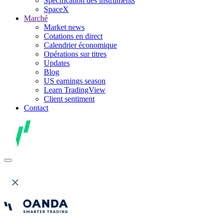
Spécification des instruments
SpaceX
Marché
Market news
Cotations en direct
Calendrier économique
Opérations sur titres
Updates
Blog
US earnings season
Learn TradingView
Client sentiment
Contact