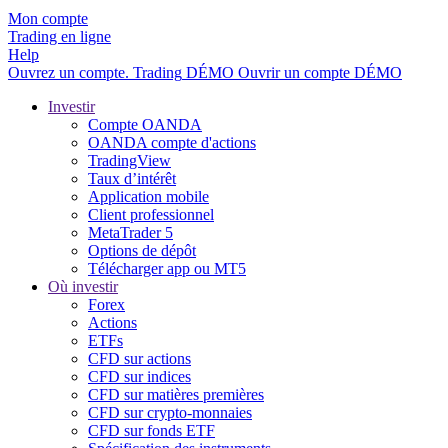
Mon compte
Trading en ligne
Help
Ouvrez un compte.
Trading
DÉMO
Ouvrir un compte DÉMO
Investir
Compte OANDA
OANDA compte d'actions
TradingView
Taux d’intérêt
Application mobile
Client professionnel
MetaTrader 5
Options de dépôt
Télécharger app ou MT5
Où investir
Forex
Actions
ETFs
CFD sur actions
CFD sur indices
CFD sur matières premières
CFD sur crypto-monnaies
CFD sur fonds ETF