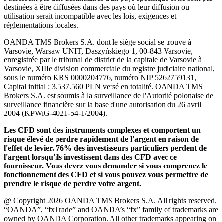
destinées à être diffusées dans des pays où leur diffusion ou
utilisation serait incompatible avec les lois, exigences et
réglementations locales.
OANDA TMS Brokers S.A. dont le siège social se trouve à
Varsovie, Warsaw UNIT, Daszyńskiego 1, 00-843 Varsovie,
enregistrée par le tribunal de district de la capitale de Varsovie à
Varsovie, XIIIe division commerciale du registre judiciaire national,
sous le numéro KRS 0000204776, numéro NIP 5262759131,
Capital initial : 3.537.560 PLN versé en totalité. OANDA TMS
Brokers S.A. est soumis à la surveillance de l'Autorité polonaise de
surveillance financière sur la base d'une autorisation du 26 avril
2004 (KPWiG-4021-54-1/2004).
Les CFD sont des instruments complexes et comportent un
risque élevé de perdre rapidement de l'argent en raison de
l'effet de levier. 76% des investisseurs particuliers perdent de
l'argent lorsqu'ils investissent dans des CFD avec ce
fournisseur. Vous devez vous demander si vous comprenez le
fonctionnement des CFD et si vous pouvez vous permettre de
prendre le risque de perdre votre argent.
@ Copyright 2026 OANDA TMS Brokers S.A. All rights reserved.
“OANDA”, “fxTrade” and OANDA’s “fx” family of trademarks are
owned by OANDA Corporation. All other trademarks appearing on