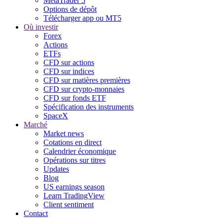
MetaTrader 5
Options de dépôt
Télécharger app ou MT5
Où investir
Forex
Actions
ETFs
CFD sur actions
CFD sur indices
CFD sur matières premières
CFD sur crypto-monnaies
CFD sur fonds ETF
Spécification des instruments
SpaceX
Marché
Market news
Cotations en direct
Calendrier économique
Opérations sur titres
Updates
Blog
US earnings season
Learn TradingView
Client sentiment
Contact