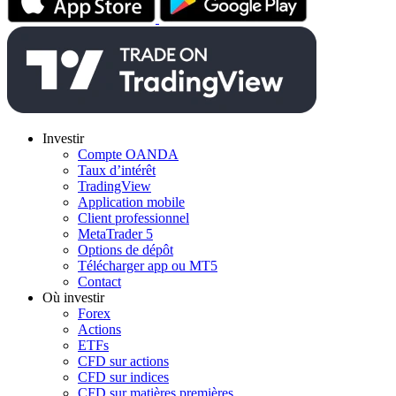
Investir
Compte OANDA
Taux d’intérêt
TradingView
Application mobile
Client professionnel
MetaTrader 5
Options de dépôt
Télécharger app ou MT5
Contact
Où investir
Forex
Actions
ETFs
CFD sur actions
CFD sur indices
CFD sur matières premières