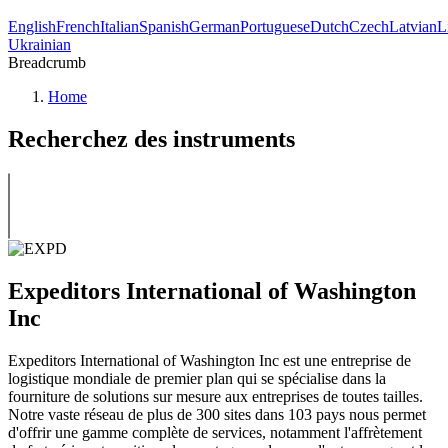
English
French
Italian
Spanish
German
Portuguese
Dutch
Czech
Latvian
L
Ukrainian
Breadcrumb
Home
Recherchez des instruments
Expeditors International of Washington
Inc
Expeditors International of Washington Inc est une entreprise de
logistique mondiale de premier plan qui se spécialise dans la
fourniture de solutions sur mesure aux entreprises de toutes tailles.
Notre vaste réseau de plus de 300 sites dans 103 pays nous permet
d'offrir une gamme complète de services, notamment l'affrètement