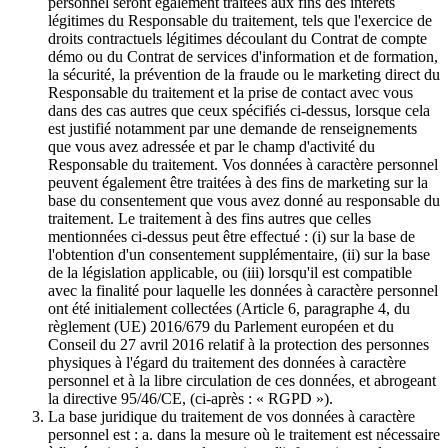
personnel seront également traitées aux fins des intérêts
légitimes du Responsable du traitement, tels que l'exercice de
droits contractuels légitimes découlant du Contrat de compte
démo ou du Contrat de services d'information et de formation,
la sécurité, la prévention de la fraude ou le marketing direct du
Responsable du traitement et la prise de contact avec vous
dans des cas autres que ceux spécifiés ci-dessus, lorsque cela
est justifié notamment par une demande de renseignements
que vous avez adressée et par le champ d'activité du
Responsable du traitement. Vos données à caractère personnel
peuvent également être traitées à des fins de marketing sur la
base du consentement que vous avez donné au responsable du
traitement. Le traitement à des fins autres que celles
mentionnées ci-dessus peut être effectué : (i) sur la base de
l'obtention d'un consentement supplémentaire, (ii) sur la base
de la législation applicable, ou (iii) lorsqu'il est compatible
avec la finalité pour laquelle les données à caractère personnel
ont été initialement collectées (Article 6, paragraphe 4, du
règlement (UE) 2016/679 du Parlement européen et du
Conseil du 27 avril 2016 relatif à la protection des personnes
physiques à l'égard du traitement des données à caractère
personnel et à la libre circulation de ces données, et abrogeant
la directive 95/46/CE, (ci-après : « RGPD »).
La base juridique du traitement de vos données à caractère
personnel est : a. dans la mesure où le traitement est nécessaire