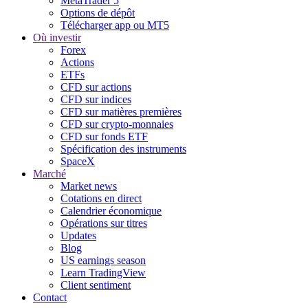
MetaTrader 5
Options de dépôt
Télécharger app ou MT5
Où investir
Forex
Actions
ETFs
CFD sur actions
CFD sur indices
CFD sur matières premières
CFD sur crypto-monnaies
CFD sur fonds ETF
Spécification des instruments
SpaceX
Marché
Market news
Cotations en direct
Calendrier économique
Opérations sur titres
Updates
Blog
US earnings season
Learn TradingView
Client sentiment
Contact