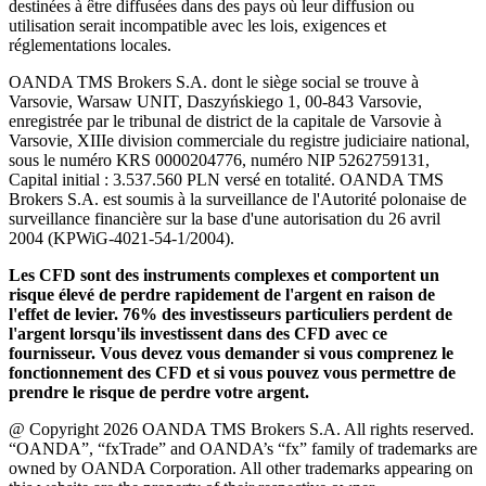
destinées à être diffusées dans des pays où leur diffusion ou
utilisation serait incompatible avec les lois, exigences et
réglementations locales.
OANDA TMS Brokers S.A. dont le siège social se trouve à
Varsovie, Warsaw UNIT, Daszyńskiego 1, 00-843 Varsovie,
enregistrée par le tribunal de district de la capitale de Varsovie à
Varsovie, XIIIe division commerciale du registre judiciaire national,
sous le numéro KRS 0000204776, numéro NIP 5262759131,
Capital initial : 3.537.560 PLN versé en totalité. OANDA TMS
Brokers S.A. est soumis à la surveillance de l'Autorité polonaise de
surveillance financière sur la base d'une autorisation du 26 avril
2004 (KPWiG-4021-54-1/2004).
Les CFD sont des instruments complexes et comportent un
risque élevé de perdre rapidement de l'argent en raison de
l'effet de levier. 76% des investisseurs particuliers perdent de
l'argent lorsqu'ils investissent dans des CFD avec ce
fournisseur. Vous devez vous demander si vous comprenez le
fonctionnement des CFD et si vous pouvez vous permettre de
prendre le risque de perdre votre argent.
@ Copyright 2026 OANDA TMS Brokers S.A. All rights reserved.
“OANDA”, “fxTrade” and OANDA’s “fx” family of trademarks are
owned by OANDA Corporation. All other trademarks appearing on