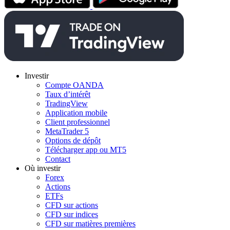
Investir
Compte OANDA
Taux d’intérêt
TradingView
Application mobile
Client professionnel
MetaTrader 5
Options de dépôt
Télécharger app ou MT5
Contact
Où investir
Forex
Actions
ETFs
CFD sur actions
CFD sur indices
CFD sur matières premières