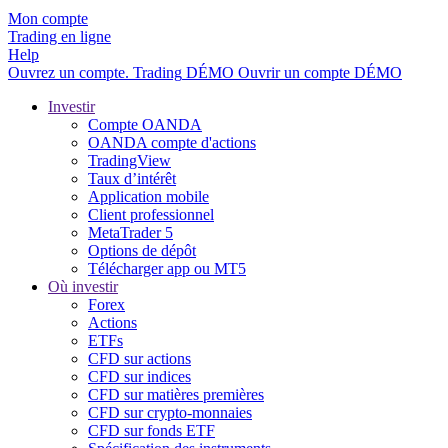
Mon compte
Trading en ligne
Help
Ouvrez un compte.
Trading
DÉMO
Ouvrir un compte DÉMO
Investir
Compte OANDA
OANDA compte d'actions
TradingView
Taux d’intérêt
Application mobile
Client professionnel
MetaTrader 5
Options de dépôt
Télécharger app ou MT5
Où investir
Forex
Actions
ETFs
CFD sur actions
CFD sur indices
CFD sur matières premières
CFD sur crypto-monnaies
CFD sur fonds ETF