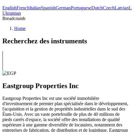
English
French
Italian
Spanish
German
Portuguese
Dutch
Czech
Latvian
L
Ukrainian
Breadcrumb
Home
Recherchez des instruments
Eastgroup Properties Inc
Eastgroup Properties Inc est une société immobilière
d'investissement de premier plan spécialisée dans le développement,
l'acquisition et la gestion de propriétés industrielles dans le sud des
États-Unis. Avec un vaste portefeuille de plus de 40 millions de
pieds carrés d'espace, la société offre des installations de qualité
supérieure à une gamme diversifiée de locataires, notamment des
entreprises de fabrication, de distribution et de logistique. Eastgroup