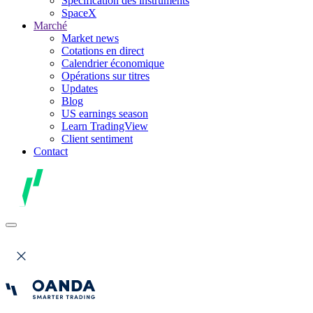
Spécification des instruments
SpaceX
Marché
Market news
Cotations en direct
Calendrier économique
Opérations sur titres
Updates
Blog
US earnings season
Learn TradingView
Client sentiment
Contact