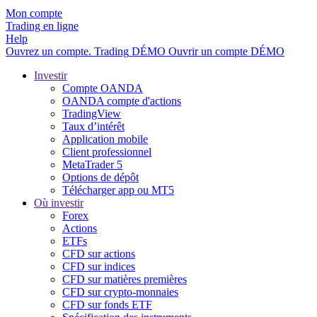
Mon compte
Trading en ligne
Help
Ouvrez un compte.
Trading
DÉMO
Ouvrir un compte DÉMO
Investir
Compte OANDA
OANDA compte d'actions
TradingView
Taux d’intérêt
Application mobile
Client professionnel
MetaTrader 5
Options de dépôt
Télécharger app ou MT5
Où investir
Forex
Actions
ETFs
CFD sur actions
CFD sur indices
CFD sur matières premières
CFD sur crypto-monnaies
CFD sur fonds ETF