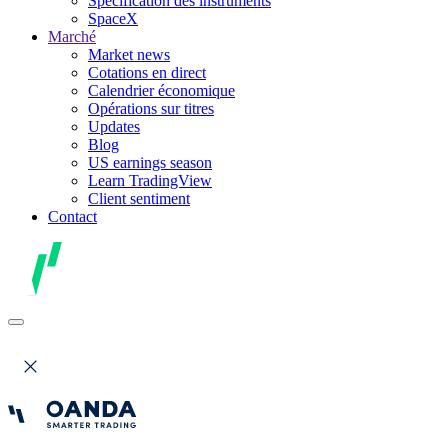
Spécification des instruments
SpaceX
Marché
Market news
Cotations en direct
Calendrier économique
Opérations sur titres
Updates
Blog
US earnings season
Learn TradingView
Client sentiment
Contact