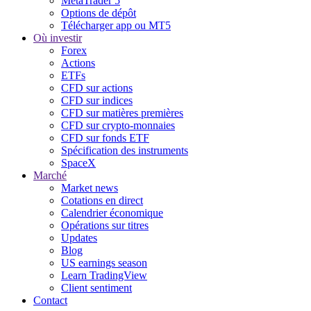
MetaTrader 5
Options de dépôt
Télécharger app ou MT5
Où investir
Forex
Actions
ETFs
CFD sur actions
CFD sur indices
CFD sur matières premières
CFD sur crypto-monnaies
CFD sur fonds ETF
Spécification des instruments
SpaceX
Marché
Market news
Cotations en direct
Calendrier économique
Opérations sur titres
Updates
Blog
US earnings season
Learn TradingView
Client sentiment
Contact