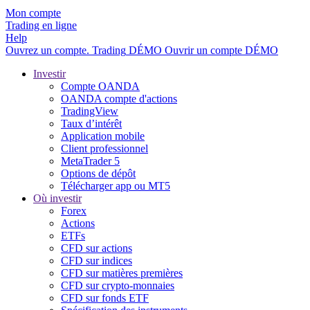
Mon compte
Trading en ligne
Help
Ouvrez un compte.
Trading
DÉMO
Ouvrir un compte DÉMO
Investir
Compte OANDA
OANDA compte d'actions
TradingView
Taux d’intérêt
Application mobile
Client professionnel
MetaTrader 5
Options de dépôt
Télécharger app ou MT5
Où investir
Forex
Actions
ETFs
CFD sur actions
CFD sur indices
CFD sur matières premières
CFD sur crypto-monnaies
CFD sur fonds ETF