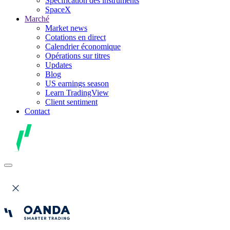
Spécification des instruments
SpaceX
Marché
Market news
Cotations en direct
Calendrier économique
Opérations sur titres
Updates
Blog
US earnings season
Learn TradingView
Client sentiment
Contact