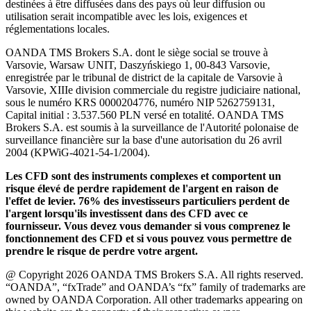
destinées à être diffusées dans des pays où leur diffusion ou
utilisation serait incompatible avec les lois, exigences et
réglementations locales.
OANDA TMS Brokers S.A. dont le siège social se trouve à
Varsovie, Warsaw UNIT, Daszyńskiego 1, 00-843 Varsovie,
enregistrée par le tribunal de district de la capitale de Varsovie à
Varsovie, XIIIe division commerciale du registre judiciaire national,
sous le numéro KRS 0000204776, numéro NIP 5262759131,
Capital initial : 3.537.560 PLN versé en totalité. OANDA TMS
Brokers S.A. est soumis à la surveillance de l'Autorité polonaise de
surveillance financière sur la base d'une autorisation du 26 avril
2004 (KPWiG-4021-54-1/2004).
Les CFD sont des instruments complexes et comportent un
risque élevé de perdre rapidement de l'argent en raison de
l'effet de levier. 76% des investisseurs particuliers perdent de
l'argent lorsqu'ils investissent dans des CFD avec ce
fournisseur. Vous devez vous demander si vous comprenez le
fonctionnement des CFD et si vous pouvez vous permettre de
prendre le risque de perdre votre argent.
@ Copyright 2026 OANDA TMS Brokers S.A. All rights reserved.
“OANDA”, “fxTrade” and OANDA’s “fx” family of trademarks are
owned by OANDA Corporation. All other trademarks appearing on