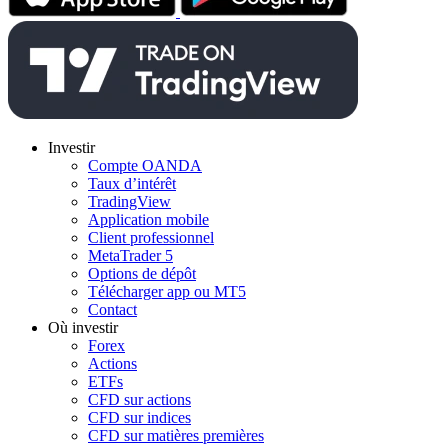
Investir
Compte OANDA
Taux d’intérêt
TradingView
Application mobile
Client professionnel
MetaTrader 5
Options de dépôt
Télécharger app ou MT5
Contact
Où investir
Forex
Actions
ETFs
CFD sur actions
CFD sur indices
CFD sur matières premières