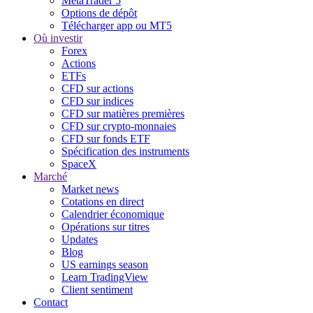
MetaTrader 5
Options de dépôt
Télécharger app ou MT5
Où investir
Forex
Actions
ETFs
CFD sur actions
CFD sur indices
CFD sur matières premières
CFD sur crypto-monnaies
CFD sur fonds ETF
Spécification des instruments
SpaceX
Marché
Market news
Cotations en direct
Calendrier économique
Opérations sur titres
Updates
Blog
US earnings season
Learn TradingView
Client sentiment
Contact