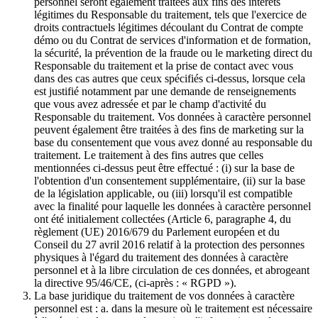
personnel seront également traitées aux fins des intérêts
légitimes du Responsable du traitement, tels que l'exercice de
droits contractuels légitimes découlant du Contrat de compte
démo ou du Contrat de services d'information et de formation,
la sécurité, la prévention de la fraude ou le marketing direct du
Responsable du traitement et la prise de contact avec vous
dans des cas autres que ceux spécifiés ci-dessus, lorsque cela
est justifié notamment par une demande de renseignements
que vous avez adressée et par le champ d'activité du
Responsable du traitement. Vos données à caractère personnel
peuvent également être traitées à des fins de marketing sur la
base du consentement que vous avez donné au responsable du
traitement. Le traitement à des fins autres que celles
mentionnées ci-dessus peut être effectué : (i) sur la base de
l'obtention d'un consentement supplémentaire, (ii) sur la base
de la législation applicable, ou (iii) lorsqu'il est compatible
avec la finalité pour laquelle les données à caractère personnel
ont été initialement collectées (Article 6, paragraphe 4, du
règlement (UE) 2016/679 du Parlement européen et du
Conseil du 27 avril 2016 relatif à la protection des personnes
physiques à l'égard du traitement des données à caractère
personnel et à la libre circulation de ces données, et abrogeant
la directive 95/46/CE, (ci-après : « RGPD »).
La base juridique du traitement de vos données à caractère
personnel est : a. dans la mesure où le traitement est nécessaire