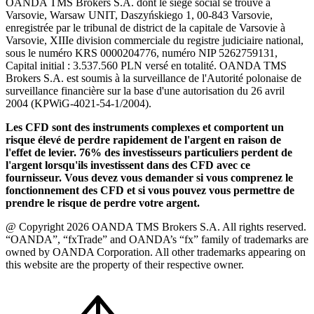
OANDA TMS Brokers S.A. dont le siège social se trouve à
Varsovie, Warsaw UNIT, Daszyńskiego 1, 00-843 Varsovie,
enregistrée par le tribunal de district de la capitale de Varsovie à
Varsovie, XIIIe division commerciale du registre judiciaire national,
sous le numéro KRS 0000204776, numéro NIP 5262759131,
Capital initial : 3.537.560 PLN versé en totalité. OANDA TMS
Brokers S.A. est soumis à la surveillance de l'Autorité polonaise de
surveillance financière sur la base d'une autorisation du 26 avril
2004 (KPWiG-4021-54-1/2004).
Les CFD sont des instruments complexes et comportent un
risque élevé de perdre rapidement de l'argent en raison de
l'effet de levier. 76% des investisseurs particuliers perdent de
l'argent lorsqu'ils investissent dans des CFD avec ce
fournisseur. Vous devez vous demander si vous comprenez le
fonctionnement des CFD et si vous pouvez vous permettre de
prendre le risque de perdre votre argent.
@ Copyright 2026 OANDA TMS Brokers S.A. All rights reserved.
“OANDA”, “fxTrade” and OANDA’s “fx” family of trademarks are
owned by OANDA Corporation. All other trademarks appearing on
this website are the property of their respective owner.