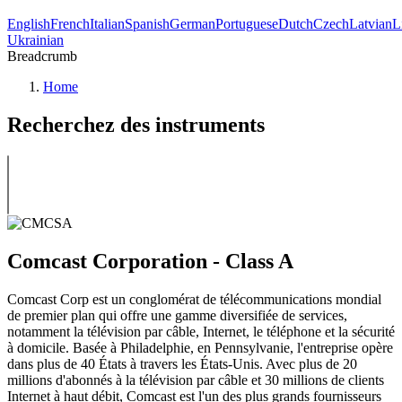
English
French
Italian
Spanish
German
Portuguese
Dutch
Czech
Latvian
L
Ukrainian
Breadcrumb
Home
Recherchez des instruments
Comcast Corporation - Class A
Comcast Corp est un conglomérat de télécommunications mondial
de premier plan qui offre une gamme diversifiée de services,
notamment la télévision par câble, Internet, le téléphone et la sécurité
à domicile. Basée à Philadelphie, en Pennsylvanie, l'entreprise opère
dans plus de 40 États à travers les États-Unis. Avec plus de 20
millions d'abonnés à la télévision par câble et 30 millions de clients
Internet à haut débit, Comcast est l'un des plus grands fournisseurs