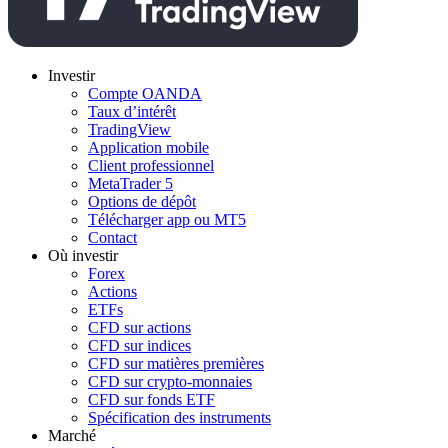
Investir
Compte OANDA
Taux d’intérêt
TradingView
Application mobile
Client professionnel
MetaTrader 5
Options de dépôt
Télécharger app ou MT5
Contact
Où investir
Forex
Actions
ETFs
CFD sur actions
CFD sur indices
CFD sur matières premières
CFD sur crypto-monnaies
CFD sur fonds ETF
Spécification des instruments
Marché