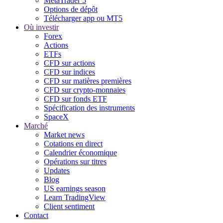
MetaTrader 5
Options de dépôt
Télécharger app ou MT5
Où investir
Forex
Actions
ETFs
CFD sur actions
CFD sur indices
CFD sur matières premières
CFD sur crypto-monnaies
CFD sur fonds ETF
Spécification des instruments
SpaceX
Marché
Market news
Cotations en direct
Calendrier économique
Opérations sur titres
Updates
Blog
US earnings season
Learn TradingView
Client sentiment
Contact