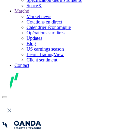
Spécification des instruments
SpaceX
Marché
Market news
Cotations en direct
Calendrier économique
Opérations sur titres
Updates
Blog
US earnings season
Learn TradingView
Client sentiment
Contact