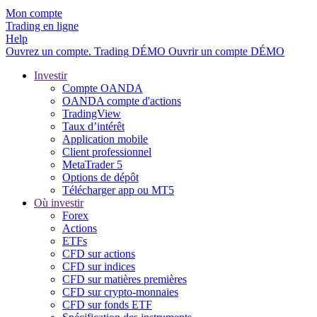
Mon compte
Trading en ligne
Help
Ouvrez un compte.
Trading
DÉMO
Ouvrir un compte DÉMO
Investir
Compte OANDA
OANDA compte d'actions
TradingView
Taux d’intérêt
Application mobile
Client professionnel
MetaTrader 5
Options de dépôt
Télécharger app ou MT5
Où investir
Forex
Actions
ETFs
CFD sur actions
CFD sur indices
CFD sur matières premières
CFD sur crypto-monnaies
CFD sur fonds ETF