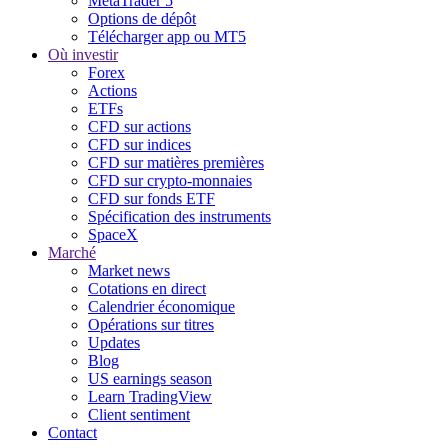
MetaTrader 5
Options de dépôt
Télécharger app ou MT5
Où investir
Forex
Actions
ETFs
CFD sur actions
CFD sur indices
CFD sur matières premières
CFD sur crypto-monnaies
CFD sur fonds ETF
Spécification des instruments
SpaceX
Marché
Market news
Cotations en direct
Calendrier économique
Opérations sur titres
Updates
Blog
US earnings season
Learn TradingView
Client sentiment
Contact