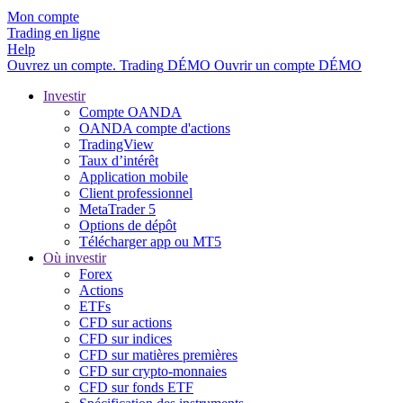
Mon compte
Trading en ligne
Help
Ouvrez un compte.
Trading
DÉMO
Ouvrir un compte DÉMO
Investir
Compte OANDA
OANDA compte d'actions
TradingView
Taux d’intérêt
Application mobile
Client professionnel
MetaTrader 5
Options de dépôt
Télécharger app ou MT5
Où investir
Forex
Actions
ETFs
CFD sur actions
CFD sur indices
CFD sur matières premières
CFD sur crypto-monnaies
CFD sur fonds ETF