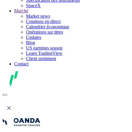
Spécification des instruments
SpaceX
Marché
Market news
Cotations en direct
Calendrier économique
Opérations sur titres
Updates
Blog
US earnings season
Learn TradingView
Client sentiment
Contact