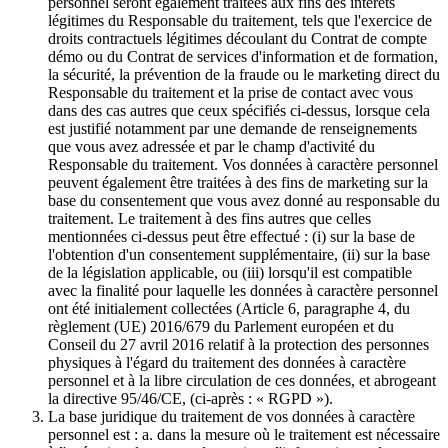
personnel seront également traitées aux fins des intérêts
légitimes du Responsable du traitement, tels que l'exercice de
droits contractuels légitimes découlant du Contrat de compte
démo ou du Contrat de services d'information et de formation,
la sécurité, la prévention de la fraude ou le marketing direct du
Responsable du traitement et la prise de contact avec vous
dans des cas autres que ceux spécifiés ci-dessus, lorsque cela
est justifié notamment par une demande de renseignements
que vous avez adressée et par le champ d'activité du
Responsable du traitement. Vos données à caractère personnel
peuvent également être traitées à des fins de marketing sur la
base du consentement que vous avez donné au responsable du
traitement. Le traitement à des fins autres que celles
mentionnées ci-dessus peut être effectué : (i) sur la base de
l'obtention d'un consentement supplémentaire, (ii) sur la base
de la législation applicable, ou (iii) lorsqu'il est compatible
avec la finalité pour laquelle les données à caractère personnel
ont été initialement collectées (Article 6, paragraphe 4, du
règlement (UE) 2016/679 du Parlement européen et du
Conseil du 27 avril 2016 relatif à la protection des personnes
physiques à l'égard du traitement des données à caractère
personnel et à la libre circulation de ces données, et abrogeant
la directive 95/46/CE, (ci-après : « RGPD »).
La base juridique du traitement de vos données à caractère
personnel est : a. dans la mesure où le traitement est nécessaire