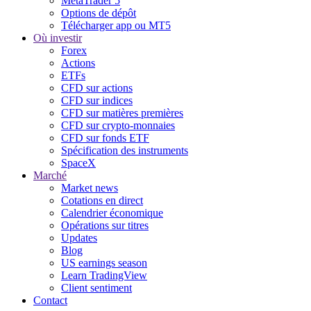
MetaTrader 5
Options de dépôt
Télécharger app ou MT5
Où investir
Forex
Actions
ETFs
CFD sur actions
CFD sur indices
CFD sur matières premières
CFD sur crypto-monnaies
CFD sur fonds ETF
Spécification des instruments
SpaceX
Marché
Market news
Cotations en direct
Calendrier économique
Opérations sur titres
Updates
Blog
US earnings season
Learn TradingView
Client sentiment
Contact