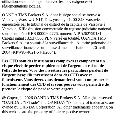
utilisation serait incompatible avec les lois, exigences et
réglementations locales.
OANDA TMS Brokers S.A. dont le siège social se trouve à
Varsovie, Warsaw UNIT, Daszyńskiego 1, 00-843 Varsovie,
enregistrée par le tribunal de district de la capitale de Varsovie à
Varsovie, XIIIe division commerciale du registre judiciaire national,
sous le numéro KRS 0000204776, numéro NIP 5262759131,
Capital initial : 3.537.560 PLN versé en totalité. OANDA TMS
Brokers S.A. est soumis à la surveillance de l'Autorité polonaise de
surveillance financière sur la base d'une autorisation du 26 avril
2004 (KPWiG-4021-54-1/2004).
Les CFD sont des instruments complexes et comportent un
risque élevé de perdre rapidement de l'argent en raison de
l'effet de levier. 76% des investisseurs particuliers perdent de
l'argent lorsqu'ils investissent dans des CFD avec ce
fournisseur. Vous devez vous demander si vous comprenez le
fonctionnement des CFD et si vous pouvez vous permettre de
prendre le risque de perdre votre argent.
@ Copyright 2026 OANDA TMS Brokers S.A. All rights reserved.
“OANDA”, “fxTrade” and OANDA’s “fx” family of trademarks are
owned by OANDA Corporation. All other trademarks appearing on
this website are the property of their respective owner.