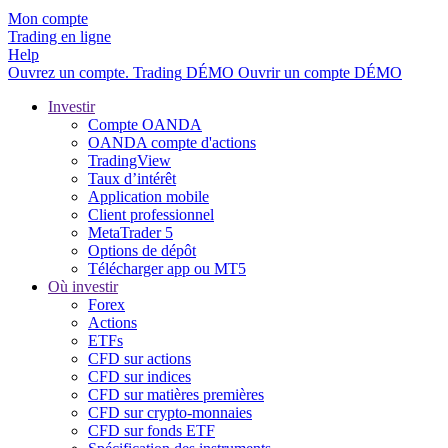
Mon compte
Trading en ligne
Help
Ouvrez un compte.
Trading
DÉMO
Ouvrir un compte DÉMO
Investir
Compte OANDA
OANDA compte d'actions
TradingView
Taux d’intérêt
Application mobile
Client professionnel
MetaTrader 5
Options de dépôt
Télécharger app ou MT5
Où investir
Forex
Actions
ETFs
CFD sur actions
CFD sur indices
CFD sur matières premières
CFD sur crypto-monnaies
CFD sur fonds ETF