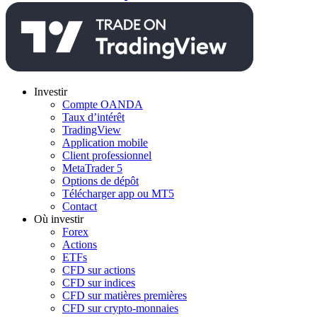
Investir
Compte OANDA
Taux d’intérêt
TradingView
Application mobile
Client professionnel
MetaTrader 5
Options de dépôt
Télécharger app ou MT5
Contact
Où investir
Forex
Actions
ETFs
CFD sur actions
CFD sur indices
CFD sur matières premières
CFD sur crypto-monnaies