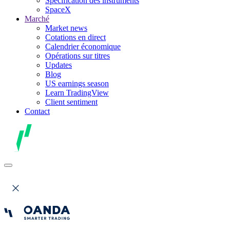
Spécification des instruments
SpaceX
Marché
Market news
Cotations en direct
Calendrier économique
Opérations sur titres
Updates
Blog
US earnings season
Learn TradingView
Client sentiment
Contact