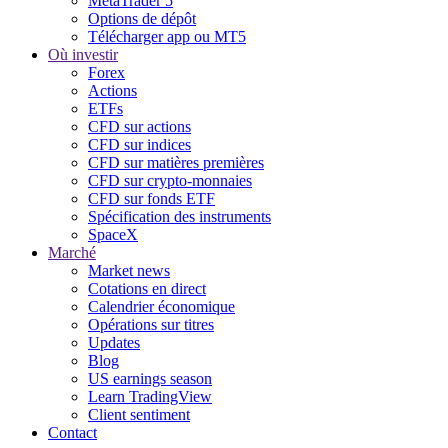
MetaTrader 5
Options de dépôt
Télécharger app ou MT5
Où investir
Forex
Actions
ETFs
CFD sur actions
CFD sur indices
CFD sur matières premières
CFD sur crypto-monnaies
CFD sur fonds ETF
Spécification des instruments
SpaceX
Marché
Market news
Cotations en direct
Calendrier économique
Opérations sur titres
Updates
Blog
US earnings season
Learn TradingView
Client sentiment
Contact