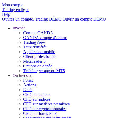
Mon compte
Trading en ligne
Help
Ouvrez un compte.
Trading
DÉMO
Ouvrir un compte DÉMO
Investir
Compte OANDA
OANDA compte d'actions
TradingView
Taux d’intérêt
Application mobile
Client professionnel
MetaTrader 5
Options de dépôt
Télécharger app ou MT5
Où investir
Forex
Actions
ETFs
CFD sur actions
CFD sur indices
CFD sur matières premières
CFD sur crypto-monnaies
CFD sur fonds ETF