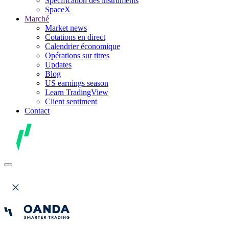
Spécification des instruments
SpaceX
Marché
Market news
Cotations en direct
Calendrier économique
Opérations sur titres
Updates
Blog
US earnings season
Learn TradingView
Client sentiment
Contact