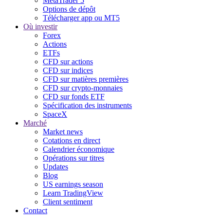
MetaTrader 5
Options de dépôt
Télécharger app ou MT5
Où investir
Forex
Actions
ETFs
CFD sur actions
CFD sur indices
CFD sur matières premières
CFD sur crypto-monnaies
CFD sur fonds ETF
Spécification des instruments
SpaceX
Marché
Market news
Cotations en direct
Calendrier économique
Opérations sur titres
Updates
Blog
US earnings season
Learn TradingView
Client sentiment
Contact