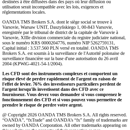
destinées à être diffusées dans des pays où leur diffusion ou
utilisation serait incompatible avec les lois, exigences et
réglementations locales.
OANDA TMS Brokers S.A. dont le siège social se trouve à
Varsovie, Warsaw UNIT, Daszyńskiego 1, 00-843 Varsovie,
enregistrée par le tribunal de district de la capitale de Varsovie à
Varsovie, XIIIe division commerciale du registre judiciaire national,
sous le numéro KRS 0000204776, numéro NIP 5262759131,
Capital initial : 3.537.560 PLN versé en totalité. OANDA TMS
Brokers S.A. est soumis à la surveillance de l'Autorité polonaise de
surveillance financière sur la base d'une autorisation du 26 avril
2004 (KPWiG-4021-54-1/2004).
Les CFD sont des instruments complexes et comportent un
risque élevé de perdre rapidement de l'argent en raison de
l'effet de levier. 76% des investisseurs particuliers perdent de
l'argent lorsqu'ils investissent dans des CFD avec ce
fournisseur. Vous devez vous demander si vous comprenez le
fonctionnement des CFD et si vous pouvez vous permettre de
prendre le risque de perdre votre argent.
@ Copyright 2026 OANDA TMS Brokers S.A. All rights reserved.
“OANDA”, “fxTrade” and OANDA’s “fx” family of trademarks are
owned by OANDA Corporation. All other trademarks appearing on