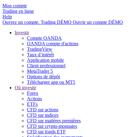
Mon compte
Trading en ligne
Help
Ouvrez un compte.
Trading
DÉMO
Ouvrir un compte DÉMO
Investir
Compte OANDA
OANDA compte d'actions
TradingView
Taux d’intérêt
Application mobile
Client professionnel
MetaTrader 5
Options de dépôt
Télécharger app ou MT5
Où investir
Forex
Actions
ETFs
CFD sur actions
CFD sur indices
CFD sur matières premières
CFD sur crypto-monnaies
CFD sur fonds ETF