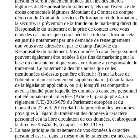
personnel seront également traitées aux fins des intérêts
légitimes du Responsable du traitement, tels que l'exercice de
droits contractuels légitimes découlant du Contrat de compte
démo ou du Contrat de services d'information et de formation,
la sécurité, la prévention de la fraude ou le marketing direct du
Responsable du traitement et la prise de contact avec vous
dans des cas autres que ceux spécifiés ci-dessus, lorsque cela
est justifié notamment par une demande de renseignements
que vous avez adressée et par le champ d'activité du
Responsable du traitement. Vos données à caractère personnel
peuvent également être traitées à des fins de marketing sur la
base du consentement que vous avez donné au responsable du
traitement. Le traitement à des fins autres que celles
mentionnées ci-dessus peut être effectué : (i) sur la base de
l'obtention d'un consentement supplémentaire, (ii) sur la base
de la législation applicable, ou (iii) lorsqu'il est compatible
avec la finalité pour laquelle les données à caractère personnel
ont été initialement collectées (Article 6, paragraphe 4, du
règlement (UE) 2016/679 du Parlement européen et du
Conseil du 27 avril 2016 relatif à la protection des personnes
physiques à l'égard du traitement des données à caractère
personnel et à la libre circulation de ces données, et abrogeant
la directive 95/46/CE, (ci-après : « RGPD »).
La base juridique du traitement de vos données à caractère
personnel est : a. dans la mesure où le traitement est nécessaire