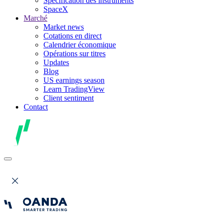
Spécification des instruments
SpaceX
Marché
Market news
Cotations en direct
Calendrier économique
Opérations sur titres
Updates
Blog
US earnings season
Learn TradingView
Client sentiment
Contact