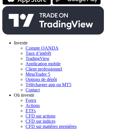
Investir
Compte OANDA
Taux d’intérêt
TradingView
Application mobile
Client professionnel
MetaTrader 5
Options de dépôt
Télécharger app ou MT5
Contact
Où investir
Forex
Actions
ETFs
CFD sur actions
CFD sur indices
CFD sur matières premières