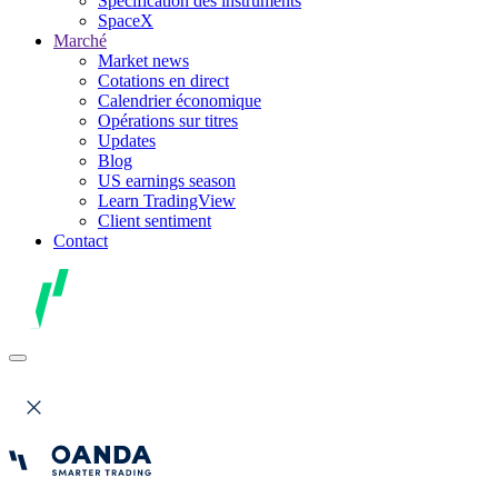
Spécification des instruments
SpaceX
Marché
Market news
Cotations en direct
Calendrier économique
Opérations sur titres
Updates
Blog
US earnings season
Learn TradingView
Client sentiment
Contact