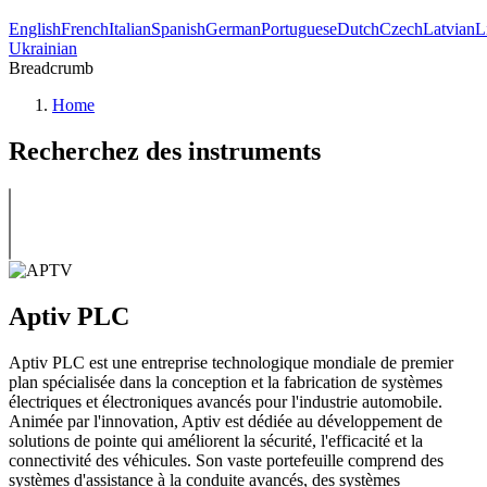
English
French
Italian
Spanish
German
Portuguese
Dutch
Czech
Latvian
L
Ukrainian
Breadcrumb
Home
Recherchez des instruments
Aptiv PLC
Aptiv PLC est une entreprise technologique mondiale de premier
plan spécialisée dans la conception et la fabrication de systèmes
électriques et électroniques avancés pour l'industrie automobile.
Animée par l'innovation, Aptiv est dédiée au développement de
solutions de pointe qui améliorent la sécurité, l'efficacité et la
connectivité des véhicules. Son vaste portefeuille comprend des
systèmes d'assistance à la conduite avancés, des systèmes