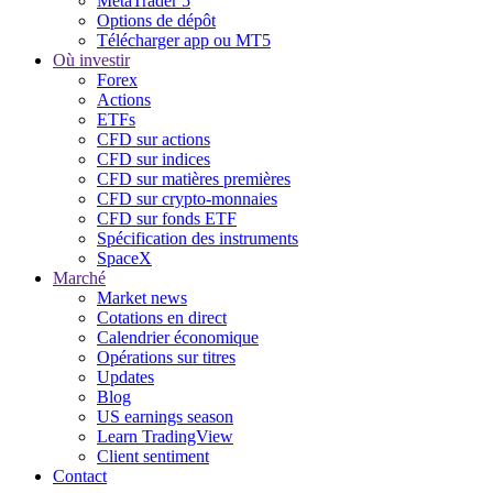
MetaTrader 5
Options de dépôt
Télécharger app ou MT5
Où investir
Forex
Actions
ETFs
CFD sur actions
CFD sur indices
CFD sur matières premières
CFD sur crypto-monnaies
CFD sur fonds ETF
Spécification des instruments
SpaceX
Marché
Market news
Cotations en direct
Calendrier économique
Opérations sur titres
Updates
Blog
US earnings season
Learn TradingView
Client sentiment
Contact