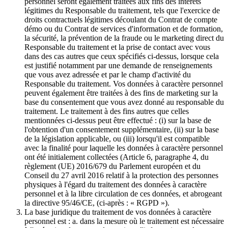
personnel seront également traitées aux fins des intérêts
légitimes du Responsable du traitement, tels que l'exercice de
droits contractuels légitimes découlant du Contrat de compte
démo ou du Contrat de services d'information et de formation,
la sécurité, la prévention de la fraude ou le marketing direct du
Responsable du traitement et la prise de contact avec vous
dans des cas autres que ceux spécifiés ci-dessus, lorsque cela
est justifié notamment par une demande de renseignements
que vous avez adressée et par le champ d'activité du
Responsable du traitement. Vos données à caractère personnel
peuvent également être traitées à des fins de marketing sur la
base du consentement que vous avez donné au responsable du
traitement. Le traitement à des fins autres que celles
mentionnées ci-dessus peut être effectué : (i) sur la base de
l'obtention d'un consentement supplémentaire, (ii) sur la base
de la législation applicable, ou (iii) lorsqu'il est compatible
avec la finalité pour laquelle les données à caractère personnel
ont été initialement collectées (Article 6, paragraphe 4, du
règlement (UE) 2016/679 du Parlement européen et du
Conseil du 27 avril 2016 relatif à la protection des personnes
physiques à l'égard du traitement des données à caractère
personnel et à la libre circulation de ces données, et abrogeant
la directive 95/46/CE, (ci-après : « RGPD »).
La base juridique du traitement de vos données à caractère
personnel est : a. dans la mesure où le traitement est nécessaire