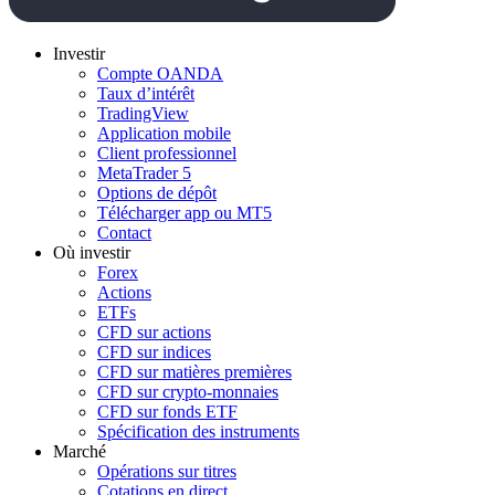
Investir
Compte OANDA
Taux d’intérêt
TradingView
Application mobile
Client professionnel
MetaTrader 5
Options de dépôt
Télécharger app ou MT5
Contact
Où investir
Forex
Actions
ETFs
CFD sur actions
CFD sur indices
CFD sur matières premières
CFD sur crypto-monnaies
CFD sur fonds ETF
Spécification des instruments
Marché
Opérations sur titres
Cotations en direct