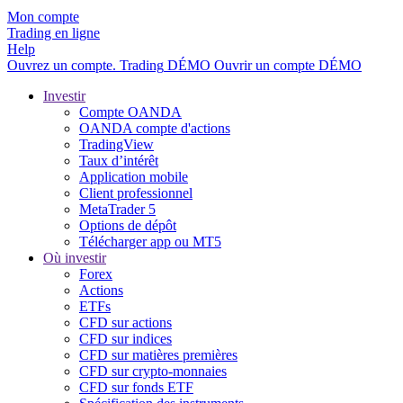
Mon compte
Trading en ligne
Help
Ouvrez un compte.
Trading
DÉMO
Ouvrir un compte DÉMO
Investir
Compte OANDA
OANDA compte d'actions
TradingView
Taux d’intérêt
Application mobile
Client professionnel
MetaTrader 5
Options de dépôt
Télécharger app ou MT5
Où investir
Forex
Actions
ETFs
CFD sur actions
CFD sur indices
CFD sur matières premières
CFD sur crypto-monnaies
CFD sur fonds ETF