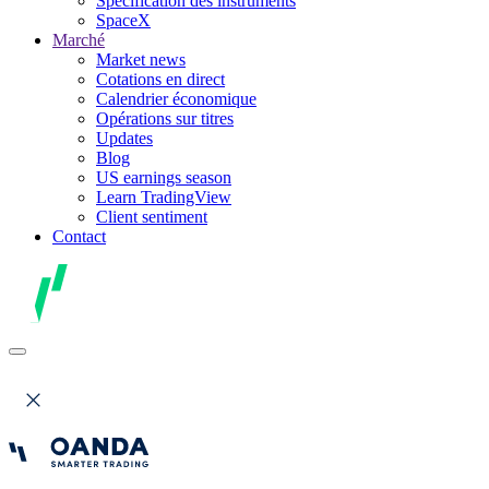
Spécification des instruments
SpaceX
Marché
Market news
Cotations en direct
Calendrier économique
Opérations sur titres
Updates
Blog
US earnings season
Learn TradingView
Client sentiment
Contact