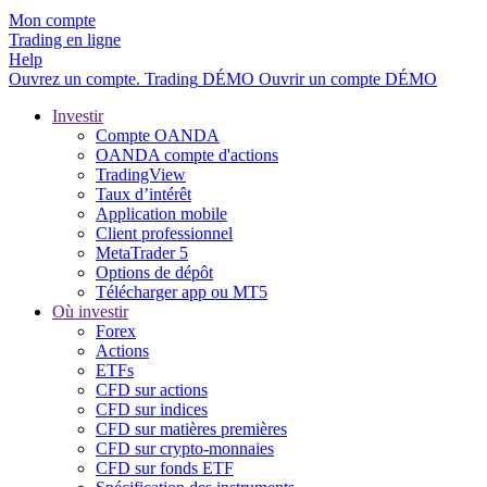
Mon compte
Trading en ligne
Help
Ouvrez un compte.
Trading
DÉMO
Ouvrir un compte DÉMO
Investir
Compte OANDA
OANDA compte d'actions
TradingView
Taux d’intérêt
Application mobile
Client professionnel
MetaTrader 5
Options de dépôt
Télécharger app ou MT5
Où investir
Forex
Actions
ETFs
CFD sur actions
CFD sur indices
CFD sur matières premières
CFD sur crypto-monnaies
CFD sur fonds ETF