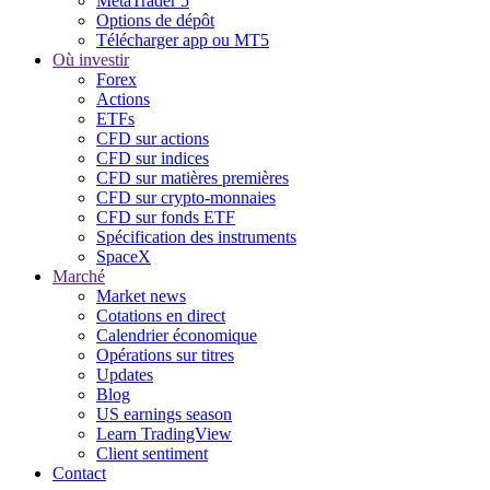
MetaTrader 5
Options de dépôt
Télécharger app ou MT5
Où investir
Forex
Actions
ETFs
CFD sur actions
CFD sur indices
CFD sur matières premières
CFD sur crypto-monnaies
CFD sur fonds ETF
Spécification des instruments
SpaceX
Marché
Market news
Cotations en direct
Calendrier économique
Opérations sur titres
Updates
Blog
US earnings season
Learn TradingView
Client sentiment
Contact