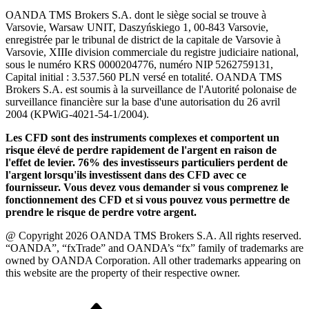
OANDA TMS Brokers S.A. dont le siège social se trouve à
Varsovie, Warsaw UNIT, Daszyńskiego 1, 00-843 Varsovie,
enregistrée par le tribunal de district de la capitale de Varsovie à
Varsovie, XIIIe division commerciale du registre judiciaire national,
sous le numéro KRS 0000204776, numéro NIP 5262759131,
Capital initial : 3.537.560 PLN versé en totalité. OANDA TMS
Brokers S.A. est soumis à la surveillance de l'Autorité polonaise de
surveillance financière sur la base d'une autorisation du 26 avril
2004 (KPWiG-4021-54-1/2004).
Les CFD sont des instruments complexes et comportent un
risque élevé de perdre rapidement de l'argent en raison de
l'effet de levier. 76% des investisseurs particuliers perdent de
l'argent lorsqu'ils investissent dans des CFD avec ce
fournisseur. Vous devez vous demander si vous comprenez le
fonctionnement des CFD et si vous pouvez vous permettre de
prendre le risque de perdre votre argent.
@ Copyright 2026 OANDA TMS Brokers S.A. All rights reserved.
“OANDA”, “fxTrade” and OANDA’s “fx” family of trademarks are
owned by OANDA Corporation. All other trademarks appearing on
this website are the property of their respective owner.