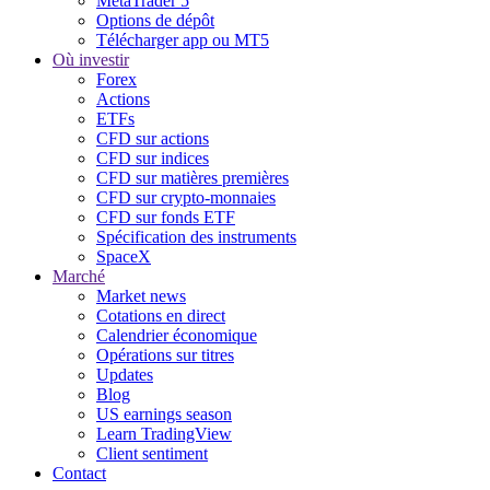
MetaTrader 5
Options de dépôt
Télécharger app ou MT5
Où investir
Forex
Actions
ETFs
CFD sur actions
CFD sur indices
CFD sur matières premières
CFD sur crypto-monnaies
CFD sur fonds ETF
Spécification des instruments
SpaceX
Marché
Market news
Cotations en direct
Calendrier économique
Opérations sur titres
Updates
Blog
US earnings season
Learn TradingView
Client sentiment
Contact