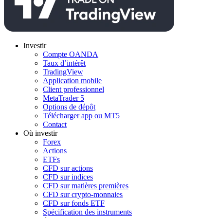
Investir
Compte OANDA
Taux d’intérêt
TradingView
Application mobile
Client professionnel
MetaTrader 5
Options de dépôt
Télécharger app ou MT5
Contact
Où investir
Forex
Actions
ETFs
CFD sur actions
CFD sur indices
CFD sur matières premières
CFD sur crypto-monnaies
CFD sur fonds ETF
Spécification des instruments