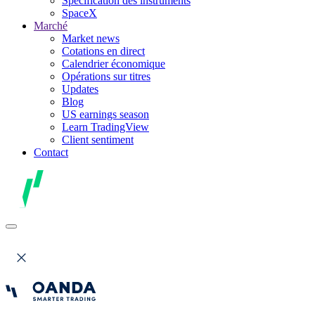
Spécification des instruments
SpaceX
Marché
Market news
Cotations en direct
Calendrier économique
Opérations sur titres
Updates
Blog
US earnings season
Learn TradingView
Client sentiment
Contact