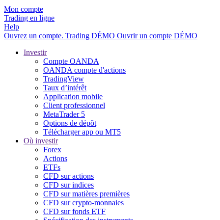
Mon compte
Trading en ligne
Help
Ouvrez un compte.
Trading
DÉMO
Ouvrir un compte DÉMO
Investir
Compte OANDA
OANDA compte d'actions
TradingView
Taux d’intérêt
Application mobile
Client professionnel
MetaTrader 5
Options de dépôt
Télécharger app ou MT5
Où investir
Forex
Actions
ETFs
CFD sur actions
CFD sur indices
CFD sur matières premières
CFD sur crypto-monnaies
CFD sur fonds ETF