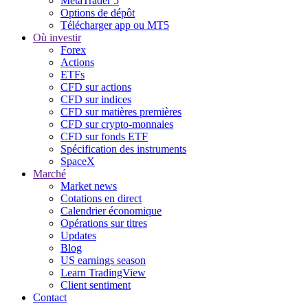
MetaTrader 5
Options de dépôt
Télécharger app ou MT5
Où investir
Forex
Actions
ETFs
CFD sur actions
CFD sur indices
CFD sur matières premières
CFD sur crypto-monnaies
CFD sur fonds ETF
Spécification des instruments
SpaceX
Marché
Market news
Cotations en direct
Calendrier économique
Opérations sur titres
Updates
Blog
US earnings season
Learn TradingView
Client sentiment
Contact