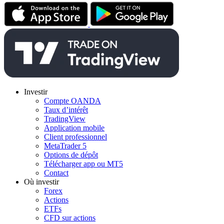
Investir
Compte OANDA
Taux d’intérêt
TradingView
Application mobile
Client professionnel
MetaTrader 5
Options de dépôt
Télécharger app ou MT5
Contact
Où investir
Forex
Actions
ETFs
CFD sur actions