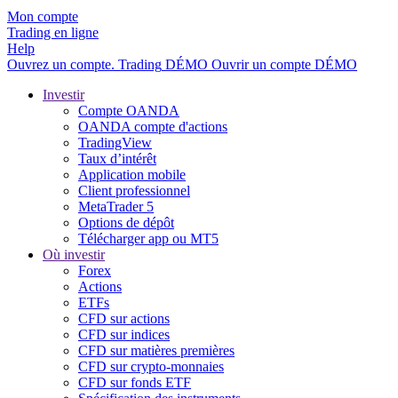
Mon compte
Trading en ligne
Help
Ouvrez un compte.
Trading
DÉMO
Ouvrir un compte DÉMO
Investir
Compte OANDA
OANDA compte d'actions
TradingView
Taux d’intérêt
Application mobile
Client professionnel
MetaTrader 5
Options de dépôt
Télécharger app ou MT5
Où investir
Forex
Actions
ETFs
CFD sur actions
CFD sur indices
CFD sur matières premières
CFD sur crypto-monnaies
CFD sur fonds ETF