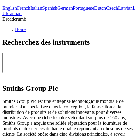
English
French
Italian
Spanish
German
Portuguese
Dutch
Czech
Latvian
L
Ukrainian
Breadcrumb
Home
Recherchez des instruments
Smiths Group Plc
Smiths Group Plc est une entreprise technologique mondiale de
premier plan spécialisée dans la conception, la fabrication et la
distribution de produits et de solutions innovants pour diverses
industries. Avec une riche histoire s'étendant sur plus de 160 ans,
Smiths Group a acquis une solide réputation pour la fourniture de
produits et de services de haute qualité répondant aux besoins de ses
clients. La société opère dans cinq divisions principales, à savoir