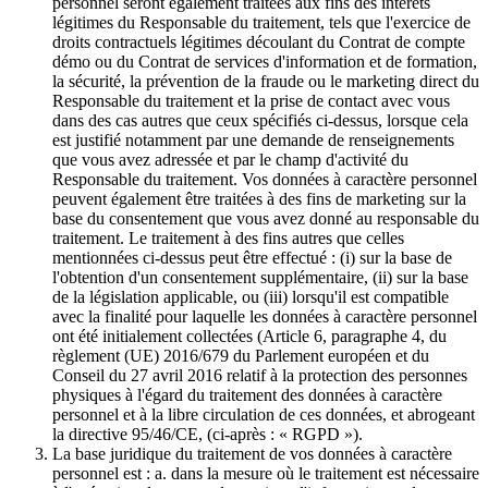
personnel seront également traitées aux fins des intérêts
légitimes du Responsable du traitement, tels que l'exercice de
droits contractuels légitimes découlant du Contrat de compte
démo ou du Contrat de services d'information et de formation,
la sécurité, la prévention de la fraude ou le marketing direct du
Responsable du traitement et la prise de contact avec vous
dans des cas autres que ceux spécifiés ci-dessus, lorsque cela
est justifié notamment par une demande de renseignements
que vous avez adressée et par le champ d'activité du
Responsable du traitement. Vos données à caractère personnel
peuvent également être traitées à des fins de marketing sur la
base du consentement que vous avez donné au responsable du
traitement. Le traitement à des fins autres que celles
mentionnées ci-dessus peut être effectué : (i) sur la base de
l'obtention d'un consentement supplémentaire, (ii) sur la base
de la législation applicable, ou (iii) lorsqu'il est compatible
avec la finalité pour laquelle les données à caractère personnel
ont été initialement collectées (Article 6, paragraphe 4, du
règlement (UE) 2016/679 du Parlement européen et du
Conseil du 27 avril 2016 relatif à la protection des personnes
physiques à l'égard du traitement des données à caractère
personnel et à la libre circulation de ces données, et abrogeant
la directive 95/46/CE, (ci-après : « RGPD »).
La base juridique du traitement de vos données à caractère
personnel est : a. dans la mesure où le traitement est nécessaire