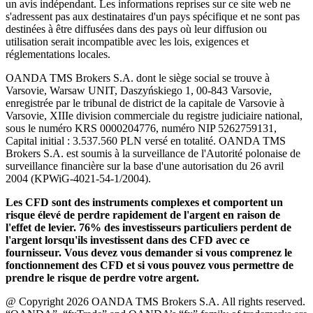
un avis indépendant. Les informations reprises sur ce site web ne
s'adressent pas aux destinataires d'un pays spécifique et ne sont pas
destinées à être diffusées dans des pays où leur diffusion ou
utilisation serait incompatible avec les lois, exigences et
réglementations locales.
OANDA TMS Brokers S.A. dont le siège social se trouve à
Varsovie, Warsaw UNIT, Daszyńskiego 1, 00-843 Varsovie,
enregistrée par le tribunal de district de la capitale de Varsovie à
Varsovie, XIIIe division commerciale du registre judiciaire national,
sous le numéro KRS 0000204776, numéro NIP 5262759131,
Capital initial : 3.537.560 PLN versé en totalité. OANDA TMS
Brokers S.A. est soumis à la surveillance de l'Autorité polonaise de
surveillance financière sur la base d'une autorisation du 26 avril
2004 (KPWiG-4021-54-1/2004).
Les CFD sont des instruments complexes et comportent un
risque élevé de perdre rapidement de l'argent en raison de
l'effet de levier. 76% des investisseurs particuliers perdent de
l'argent lorsqu'ils investissent dans des CFD avec ce
fournisseur. Vous devez vous demander si vous comprenez le
fonctionnement des CFD et si vous pouvez vous permettre de
prendre le risque de perdre votre argent.
@ Copyright 2026 OANDA TMS Brokers S.A. All rights reserved.