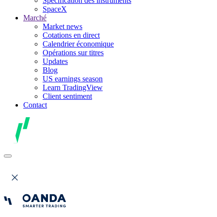
Spécification des instruments
SpaceX
Marché
Market news
Cotations en direct
Calendrier économique
Opérations sur titres
Updates
Blog
US earnings season
Learn TradingView
Client sentiment
Contact