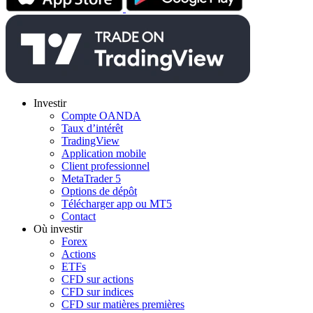
Investir
Compte OANDA
Taux d’intérêt
TradingView
Application mobile
Client professionnel
MetaTrader 5
Options de dépôt
Télécharger app ou MT5
Contact
Où investir
Forex
Actions
ETFs
CFD sur actions
CFD sur indices
CFD sur matières premières