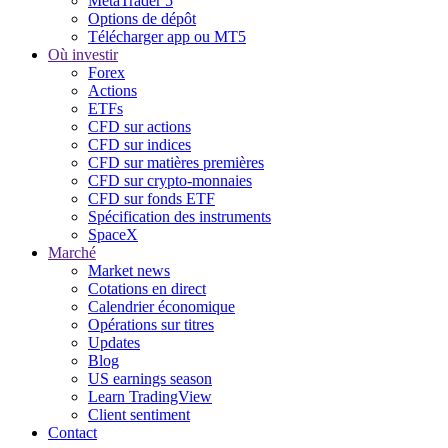
MetaTrader 5
Options de dépôt
Télécharger app ou MT5
Où investir
Forex
Actions
ETFs
CFD sur actions
CFD sur indices
CFD sur matières premières
CFD sur crypto-monnaies
CFD sur fonds ETF
Spécification des instruments
SpaceX
Marché
Market news
Cotations en direct
Calendrier économique
Opérations sur titres
Updates
Blog
US earnings season
Learn TradingView
Client sentiment
Contact