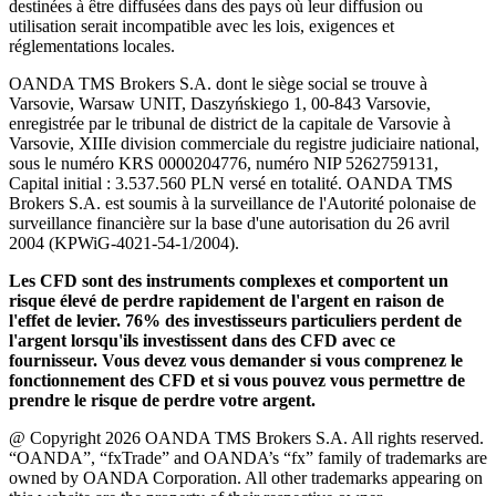
destinées à être diffusées dans des pays où leur diffusion ou
utilisation serait incompatible avec les lois, exigences et
réglementations locales.
OANDA TMS Brokers S.A. dont le siège social se trouve à
Varsovie, Warsaw UNIT, Daszyńskiego 1, 00-843 Varsovie,
enregistrée par le tribunal de district de la capitale de Varsovie à
Varsovie, XIIIe division commerciale du registre judiciaire national,
sous le numéro KRS 0000204776, numéro NIP 5262759131,
Capital initial : 3.537.560 PLN versé en totalité. OANDA TMS
Brokers S.A. est soumis à la surveillance de l'Autorité polonaise de
surveillance financière sur la base d'une autorisation du 26 avril
2004 (KPWiG-4021-54-1/2004).
Les CFD sont des instruments complexes et comportent un
risque élevé de perdre rapidement de l'argent en raison de
l'effet de levier. 76% des investisseurs particuliers perdent de
l'argent lorsqu'ils investissent dans des CFD avec ce
fournisseur. Vous devez vous demander si vous comprenez le
fonctionnement des CFD et si vous pouvez vous permettre de
prendre le risque de perdre votre argent.
@ Copyright 2026 OANDA TMS Brokers S.A. All rights reserved.
“OANDA”, “fxTrade” and OANDA’s “fx” family of trademarks are
owned by OANDA Corporation. All other trademarks appearing on