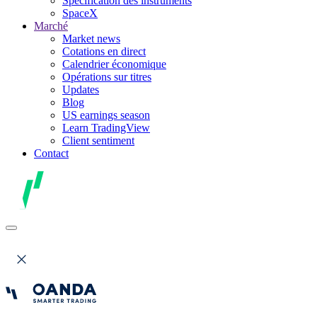
Spécification des instruments
SpaceX
Marché
Market news
Cotations en direct
Calendrier économique
Opérations sur titres
Updates
Blog
US earnings season
Learn TradingView
Client sentiment
Contact