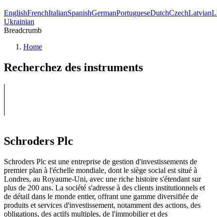
English
French
Italian
Spanish
German
Portuguese
Dutch
Czech
Latvian
L
Ukrainian
Breadcrumb
Home
Recherchez des instruments
Schroders Plc
Schroders Plc est une entreprise de gestion d'investissements de
premier plan à l'échelle mondiale, dont le siège social est situé à
Londres, au Royaume-Uni, avec une riche histoire s'étendant sur
plus de 200 ans. La société s'adresse à des clients institutionnels et
de détail dans le monde entier, offrant une gamme diversifiée de
produits et services d'investissement, notamment des actions, des
obligations, des actifs multiples, de l'immobilier et des