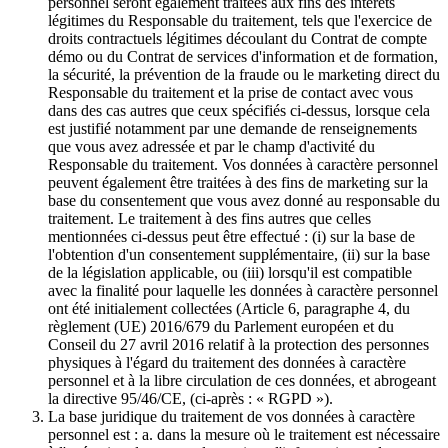
personnel seront également traitées aux fins des intérêts
légitimes du Responsable du traitement, tels que l'exercice de
droits contractuels légitimes découlant du Contrat de compte
démo ou du Contrat de services d'information et de formation,
la sécurité, la prévention de la fraude ou le marketing direct du
Responsable du traitement et la prise de contact avec vous
dans des cas autres que ceux spécifiés ci-dessus, lorsque cela
est justifié notamment par une demande de renseignements
que vous avez adressée et par le champ d'activité du
Responsable du traitement. Vos données à caractère personnel
peuvent également être traitées à des fins de marketing sur la
base du consentement que vous avez donné au responsable du
traitement. Le traitement à des fins autres que celles
mentionnées ci-dessus peut être effectué : (i) sur la base de
l'obtention d'un consentement supplémentaire, (ii) sur la base
de la législation applicable, ou (iii) lorsqu'il est compatible
avec la finalité pour laquelle les données à caractère personnel
ont été initialement collectées (Article 6, paragraphe 4, du
règlement (UE) 2016/679 du Parlement européen et du
Conseil du 27 avril 2016 relatif à la protection des personnes
physiques à l'égard du traitement des données à caractère
personnel et à la libre circulation de ces données, et abrogeant
la directive 95/46/CE, (ci-après : « RGPD »).
La base juridique du traitement de vos données à caractère
personnel est : a. dans la mesure où le traitement est nécessaire