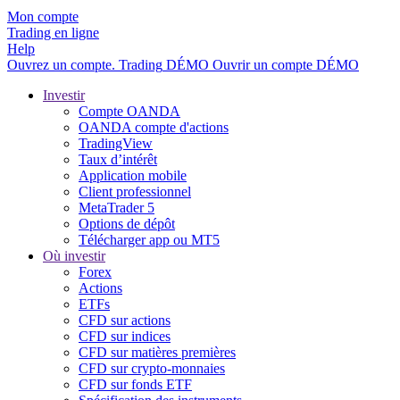
Mon compte
Trading en ligne
Help
Ouvrez un compte.
Trading
DÉMO
Ouvrir un compte DÉMO
Investir
Compte OANDA
OANDA compte d'actions
TradingView
Taux d’intérêt
Application mobile
Client professionnel
MetaTrader 5
Options de dépôt
Télécharger app ou MT5
Où investir
Forex
Actions
ETFs
CFD sur actions
CFD sur indices
CFD sur matières premières
CFD sur crypto-monnaies
CFD sur fonds ETF