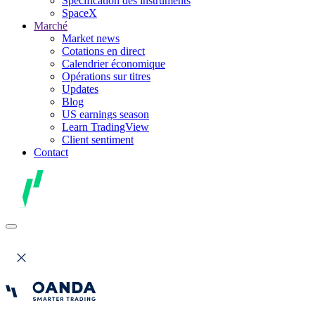
Spécification des instruments
SpaceX
Marché
Market news
Cotations en direct
Calendrier économique
Opérations sur titres
Updates
Blog
US earnings season
Learn TradingView
Client sentiment
Contact