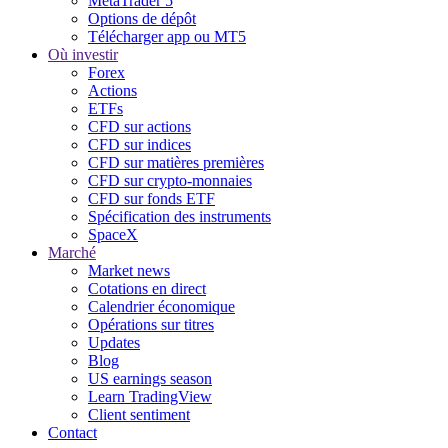
MetaTrader 5
Options de dépôt
Télécharger app ou MT5
Où investir
Forex
Actions
ETFs
CFD sur actions
CFD sur indices
CFD sur matières premières
CFD sur crypto-monnaies
CFD sur fonds ETF
Spécification des instruments
SpaceX
Marché
Market news
Cotations en direct
Calendrier économique
Opérations sur titres
Updates
Blog
US earnings season
Learn TradingView
Client sentiment
Contact