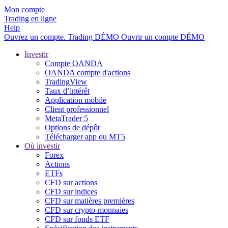
Mon compte
Trading en ligne
Help
Ouvrez un compte.
Trading
DÉMO
Ouvrir un compte DÉMO
Investir
Compte OANDA
OANDA compte d'actions
TradingView
Taux d’intérêt
Application mobile
Client professionnel
MetaTrader 5
Options de dépôt
Télécharger app ou MT5
Où investir
Forex
Actions
ETFs
CFD sur actions
CFD sur indices
CFD sur matières premières
CFD sur crypto-monnaies
CFD sur fonds ETF