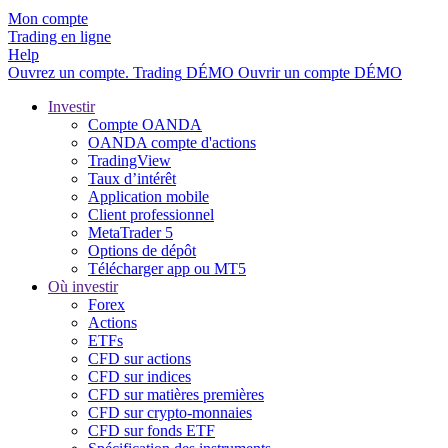
Mon compte
Trading en ligne
Help
Ouvrez un compte.
Trading
DÉMO
Ouvrir un compte DÉMO
Investir
Compte OANDA
OANDA compte d'actions
TradingView
Taux d’intérêt
Application mobile
Client professionnel
MetaTrader 5
Options de dépôt
Télécharger app ou MT5
Où investir
Forex
Actions
ETFs
CFD sur actions
CFD sur indices
CFD sur matières premières
CFD sur crypto-monnaies
CFD sur fonds ETF