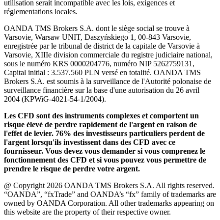
utilisation serait incompatible avec les lois, exigences et
réglementations locales.
OANDA TMS Brokers S.A. dont le siège social se trouve à
Varsovie, Warsaw UNIT, Daszyńskiego 1, 00-843 Varsovie,
enregistrée par le tribunal de district de la capitale de Varsovie à
Varsovie, XIIIe division commerciale du registre judiciaire national,
sous le numéro KRS 0000204776, numéro NIP 5262759131,
Capital initial : 3.537.560 PLN versé en totalité. OANDA TMS
Brokers S.A. est soumis à la surveillance de l'Autorité polonaise de
surveillance financière sur la base d'une autorisation du 26 avril
2004 (KPWiG-4021-54-1/2004).
Les CFD sont des instruments complexes et comportent un
risque élevé de perdre rapidement de l'argent en raison de
l'effet de levier. 76% des investisseurs particuliers perdent de
l'argent lorsqu'ils investissent dans des CFD avec ce
fournisseur. Vous devez vous demander si vous comprenez le
fonctionnement des CFD et si vous pouvez vous permettre de
prendre le risque de perdre votre argent.
@ Copyright 2026 OANDA TMS Brokers S.A. All rights reserved.
“OANDA”, “fxTrade” and OANDA’s “fx” family of trademarks are
owned by OANDA Corporation. All other trademarks appearing on
this website are the property of their respective owner.