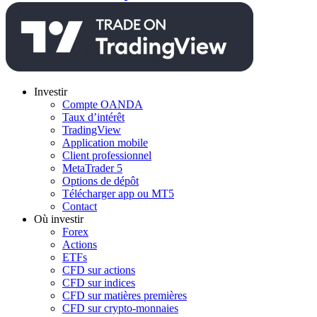
Investir
Compte OANDA
Taux d’intérêt
TradingView
Application mobile
Client professionnel
MetaTrader 5
Options de dépôt
Télécharger app ou MT5
Contact
Où investir
Forex
Actions
ETFs
CFD sur actions
CFD sur indices
CFD sur matières premières
CFD sur crypto-monnaies