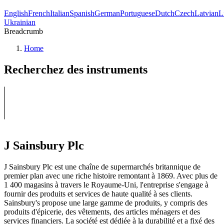
English
French
Italian
Spanish
German
Portuguese
Dutch
Czech
Latvian
L
Ukrainian
Breadcrumb
Home
Recherchez des instruments
J Sainsbury Plc
J Sainsbury Plc est une chaîne de supermarchés britannique de
premier plan avec une riche histoire remontant à 1869. Avec plus de
1 400 magasins à travers le Royaume-Uni, l'entreprise s'engage à
fournir des produits et services de haute qualité à ses clients.
Sainsbury's propose une large gamme de produits, y compris des
produits d'épicerie, des vêtements, des articles ménagers et des
services financiers. La société est dédiée à la durabilité et a fixé des