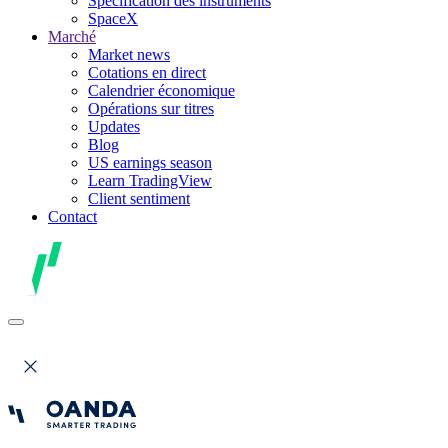
Spécification des instruments
SpaceX
Marché
Market news
Cotations en direct
Calendrier économique
Opérations sur titres
Updates
Blog
US earnings season
Learn TradingView
Client sentiment
Contact