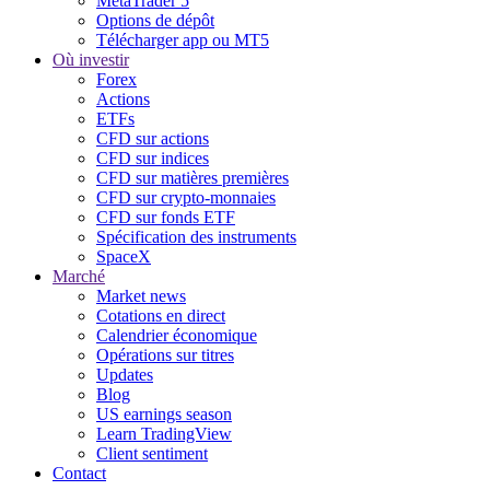
MetaTrader 5
Options de dépôt
Télécharger app ou MT5
Où investir
Forex
Actions
ETFs
CFD sur actions
CFD sur indices
CFD sur matières premières
CFD sur crypto-monnaies
CFD sur fonds ETF
Spécification des instruments
SpaceX
Marché
Market news
Cotations en direct
Calendrier économique
Opérations sur titres
Updates
Blog
US earnings season
Learn TradingView
Client sentiment
Contact