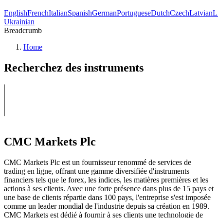
English
French
Italian
Spanish
German
Portuguese
Dutch
Czech
Latvian
L
Ukrainian
Breadcrumb
Home
Recherchez des instruments
CMC Markets Plc
CMC Markets Plc est un fournisseur renommé de services de
trading en ligne, offrant une gamme diversifiée d'instruments
financiers tels que le forex, les indices, les matières premières et les
actions à ses clients. Avec une forte présence dans plus de 15 pays et
une base de clients répartie dans 100 pays, l'entreprise s'est imposée
comme un leader mondial de l'industrie depuis sa création en 1989.
CMC Markets est dédié à fournir à ses clients une technologie de