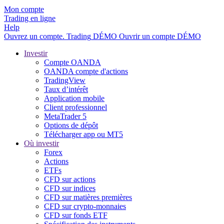
Mon compte
Trading en ligne
Help
Ouvrez un compte.
Trading
DÉMO
Ouvrir un compte DÉMO
Investir
Compte OANDA
OANDA compte d'actions
TradingView
Taux d’intérêt
Application mobile
Client professionnel
MetaTrader 5
Options de dépôt
Télécharger app ou MT5
Où investir
Forex
Actions
ETFs
CFD sur actions
CFD sur indices
CFD sur matières premières
CFD sur crypto-monnaies
CFD sur fonds ETF