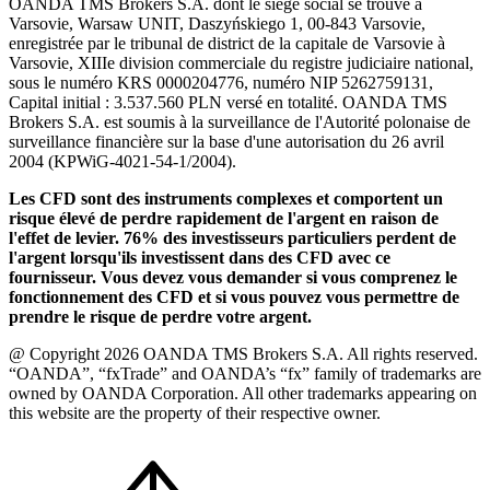
OANDA TMS Brokers S.A. dont le siège social se trouve à
Varsovie, Warsaw UNIT, Daszyńskiego 1, 00-843 Varsovie,
enregistrée par le tribunal de district de la capitale de Varsovie à
Varsovie, XIIIe division commerciale du registre judiciaire national,
sous le numéro KRS 0000204776, numéro NIP 5262759131,
Capital initial : 3.537.560 PLN versé en totalité. OANDA TMS
Brokers S.A. est soumis à la surveillance de l'Autorité polonaise de
surveillance financière sur la base d'une autorisation du 26 avril
2004 (KPWiG-4021-54-1/2004).
Les CFD sont des instruments complexes et comportent un
risque élevé de perdre rapidement de l'argent en raison de
l'effet de levier. 76% des investisseurs particuliers perdent de
l'argent lorsqu'ils investissent dans des CFD avec ce
fournisseur. Vous devez vous demander si vous comprenez le
fonctionnement des CFD et si vous pouvez vous permettre de
prendre le risque de perdre votre argent.
@ Copyright 2026 OANDA TMS Brokers S.A. All rights reserved.
“OANDA”, “fxTrade” and OANDA’s “fx” family of trademarks are
owned by OANDA Corporation. All other trademarks appearing on
this website are the property of their respective owner.