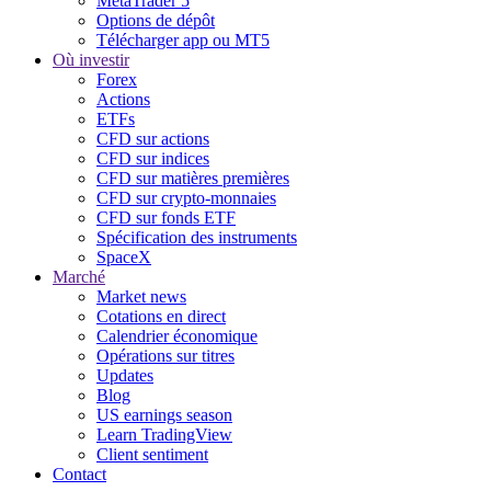
MetaTrader 5
Options de dépôt
Télécharger app ou MT5
Où investir
Forex
Actions
ETFs
CFD sur actions
CFD sur indices
CFD sur matières premières
CFD sur crypto-monnaies
CFD sur fonds ETF
Spécification des instruments
SpaceX
Marché
Market news
Cotations en direct
Calendrier économique
Opérations sur titres
Updates
Blog
US earnings season
Learn TradingView
Client sentiment
Contact