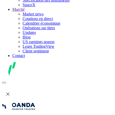
Spécification des instruments
SpaceX
Marché
Market news
Cotations en direct
Calendrier économique
Opérations sur titres
Updates
Blog
US earnings season
Learn TradingView
Client sentiment
Contact