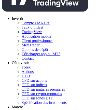
Investir
Compte OANDA
Taux d’intérêt
TradingView
Application mobile
Client professionnel
MetaTrader 5
Options de dépôt
Télécharger app ou MT5
Contact
Où investir
Forex
Actions
ETFs
CFD sur actions
CFD sur indices
CFD sur matières premières
CFD sur crypto-monnaies
CFD sur fonds ETF
Spécification des instruments
Marché