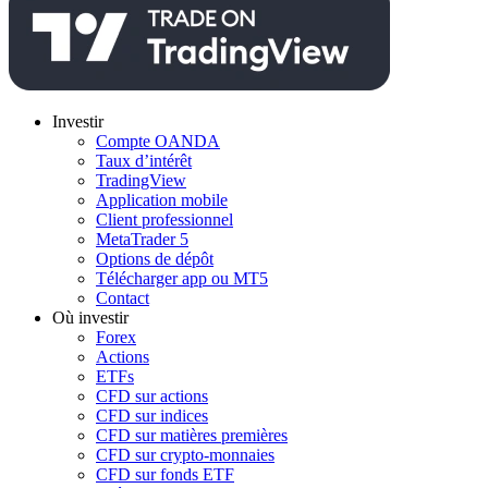
Investir
Compte OANDA
Taux d’intérêt
TradingView
Application mobile
Client professionnel
MetaTrader 5
Options de dépôt
Télécharger app ou MT5
Contact
Où investir
Forex
Actions
ETFs
CFD sur actions
CFD sur indices
CFD sur matières premières
CFD sur crypto-monnaies
CFD sur fonds ETF