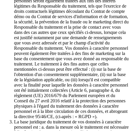
personnel seront également traitées aux fins des intérêts
légitimes du Responsable du traitement, tels que l'exercice de
droits contractuels légitimes découlant du Contrat de compte
démo ou du Contrat de services d'information et de formation,
la sécurité, la prévention de la fraude ou le marketing direct du
Responsable du traitement et la prise de contact avec vous
dans des cas autres que ceux spécifiés ci-dessus, lorsque cela
est justifié notamment par une demande de renseignements
que vous avez adressée et par le champ d'activité du
Responsable du traitement. Vos données à caractère personnel
peuvent également être traitées à des fins de marketing sur la
base du consentement que vous avez donné au responsable du
traitement. Le traitement à des fins autres que celles
mentionnées ci-dessus peut être effectué : (i) sur la base de
l'obtention d'un consentement supplémentaire, (ii) sur la base
de la législation applicable, ou (iii) lorsqu'il est compatible
avec la finalité pour laquelle les données à caractère personnel
ont été initialement collectées (Article 6, paragraphe 4, du
règlement (UE) 2016/679 du Parlement européen et du
Conseil du 27 avril 2016 relatif à la protection des personnes
physiques à l'égard du traitement des données à caractère
personnel et à la libre circulation de ces données, et abrogeant
la directive 95/46/CE, (ci-après : « RGPD »).
La base juridique du traitement de vos données à caractère
personnel est : a. dans la mesure où le traitement est nécessaire