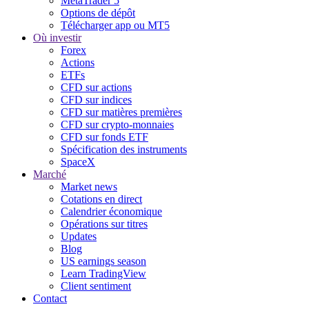
MetaTrader 5
Options de dépôt
Télécharger app ou MT5
Où investir
Forex
Actions
ETFs
CFD sur actions
CFD sur indices
CFD sur matières premières
CFD sur crypto-monnaies
CFD sur fonds ETF
Spécification des instruments
SpaceX
Marché
Market news
Cotations en direct
Calendrier économique
Opérations sur titres
Updates
Blog
US earnings season
Learn TradingView
Client sentiment
Contact