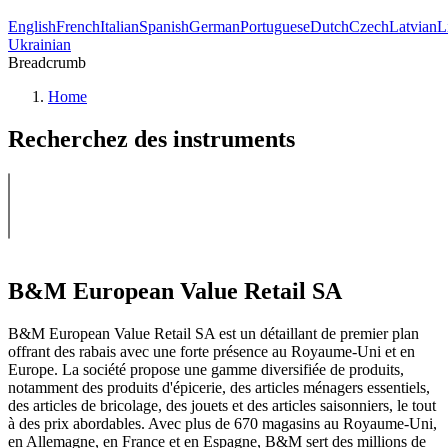
English
French
Italian
Spanish
German
Portuguese
Dutch
Czech
Latvian
L
Ukrainian
Breadcrumb
Home
Recherchez des instruments
B&M European Value Retail SA
B&M European Value Retail SA est un détaillant de premier plan
offrant des rabais avec une forte présence au Royaume-Uni et en
Europe. La société propose une gamme diversifiée de produits,
notamment des produits d'épicerie, des articles ménagers essentiels,
des articles de bricolage, des jouets et des articles saisonniers, le tout
à des prix abordables. Avec plus de 670 magasins au Royaume-Uni,
en Allemagne, en France et en Espagne, B&M sert des millions de