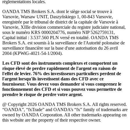
réglementations locales.
OANDA TMS Brokers S.A. dont le siège social se trouve à
Varsovie, Warsaw UNIT, Daszyńskiego 1, 00-843 Varsovie,
enregistrée par le tribunal de district de la capitale de Varsovie à
Varsovie, XIIIe division commerciale du registre judiciaire national,
sous le numéro KRS 0000204776, numéro NIP 5262759131,
Capital initial : 3.537.560 PLN versé en totalité. OANDA TMS
Brokers S.A. est soumis à la surveillance de l'Autorité polonaise de
surveillance financière sur la base d'une autorisation du 26 avril
2004 (KPWiG-4021-54-1/2004).
Les CFD sont des instruments complexes et comportent un
risque élevé de perdre rapidement de l'argent en raison de
l'effet de levier. 76% des investisseurs particuliers perdent de
l'argent lorsqu'ils investissent dans des CFD avec ce
fournisseur. Vous devez vous demander si vous comprenez le
fonctionnement des CFD et si vous pouvez vous permettre de
prendre le risque de perdre votre argent.
@ Copyright 2026 OANDA TMS Brokers S.A. All rights reserved.
“OANDA”, “fxTrade” and OANDA’s “fx” family of trademarks are
owned by OANDA Corporation. All other trademarks appearing on
this website are the property of their respective owner.