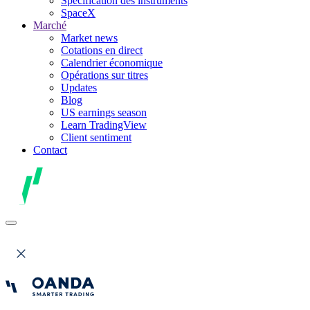
Spécification des instruments
SpaceX
Marché
Market news
Cotations en direct
Calendrier économique
Opérations sur titres
Updates
Blog
US earnings season
Learn TradingView
Client sentiment
Contact