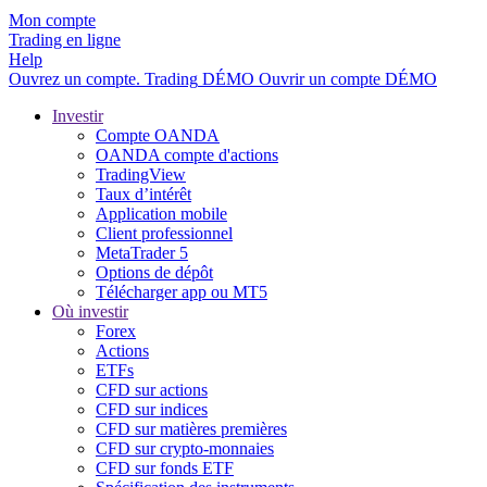
Mon compte
Trading en ligne
Help
Ouvrez un compte.
Trading
DÉMO
Ouvrir un compte DÉMO
Investir
Compte OANDA
OANDA compte d'actions
TradingView
Taux d’intérêt
Application mobile
Client professionnel
MetaTrader 5
Options de dépôt
Télécharger app ou MT5
Où investir
Forex
Actions
ETFs
CFD sur actions
CFD sur indices
CFD sur matières premières
CFD sur crypto-monnaies
CFD sur fonds ETF