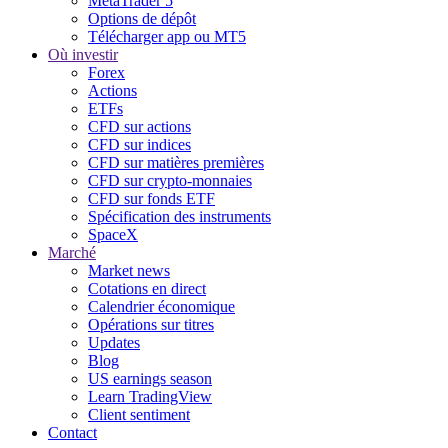
MetaTrader 5
Options de dépôt
Télécharger app ou MT5
Où investir
Forex
Actions
ETFs
CFD sur actions
CFD sur indices
CFD sur matières premières
CFD sur crypto-monnaies
CFD sur fonds ETF
Spécification des instruments
SpaceX
Marché
Market news
Cotations en direct
Calendrier économique
Opérations sur titres
Updates
Blog
US earnings season
Learn TradingView
Client sentiment
Contact