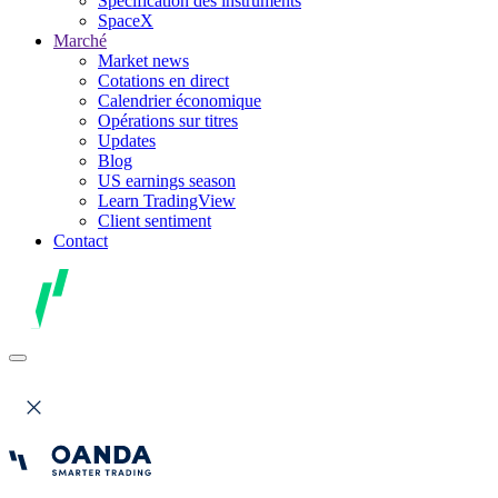
Spécification des instruments
SpaceX
Marché
Market news
Cotations en direct
Calendrier économique
Opérations sur titres
Updates
Blog
US earnings season
Learn TradingView
Client sentiment
Contact