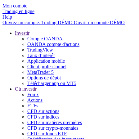
Mon compte
Trading en ligne
Help
Ouvrez un compte.
Trading
DÉMO
Ouvrir un compte DÉMO
Investir
Compte OANDA
OANDA compte d'actions
TradingView
Taux d’intérêt
Application mobile
Client professionnel
MetaTrader 5
Options de dépôt
Télécharger app ou MT5
Où investir
Forex
Actions
ETFs
CFD sur actions
CFD sur indices
CFD sur matières premières
CFD sur crypto-monnaies
CFD sur fonds ETF