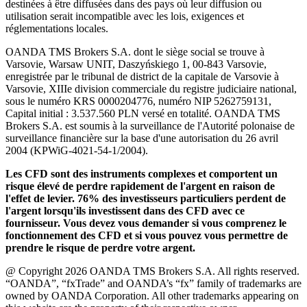
destinées à être diffusées dans des pays où leur diffusion ou
utilisation serait incompatible avec les lois, exigences et
réglementations locales.
OANDA TMS Brokers S.A. dont le siège social se trouve à
Varsovie, Warsaw UNIT, Daszyńskiego 1, 00-843 Varsovie,
enregistrée par le tribunal de district de la capitale de Varsovie à
Varsovie, XIIIe division commerciale du registre judiciaire national,
sous le numéro KRS 0000204776, numéro NIP 5262759131,
Capital initial : 3.537.560 PLN versé en totalité. OANDA TMS
Brokers S.A. est soumis à la surveillance de l'Autorité polonaise de
surveillance financière sur la base d'une autorisation du 26 avril
2004 (KPWiG-4021-54-1/2004).
Les CFD sont des instruments complexes et comportent un
risque élevé de perdre rapidement de l'argent en raison de
l'effet de levier. 76% des investisseurs particuliers perdent de
l'argent lorsqu'ils investissent dans des CFD avec ce
fournisseur. Vous devez vous demander si vous comprenez le
fonctionnement des CFD et si vous pouvez vous permettre de
prendre le risque de perdre votre argent.
@ Copyright 2026 OANDA TMS Brokers S.A. All rights reserved.
“OANDA”, “fxTrade” and OANDA’s “fx” family of trademarks are
owned by OANDA Corporation. All other trademarks appearing on