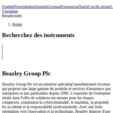
English
French
Italian
Spanish
German
Portuguese
Dutch
Czech
Latvian
L
Ukrainian
Breadcrumb
Home
Recherchez des instruments
Beazley Group Plc
Beazley Group Plc est un assureur spécialisé mondialement reconnu
qui propose une large gamme de produits et services d'assurance aux
entreprises et aux particuliers depuis 1986. L'expertise de l'entreprise
réside dans l'offre de solutions sur mesure pour les risques
complexes, notamment la cybercriminalité, le maritime, la propriété,
les accidents et la responsabilité professionnelle. Avec une forte
orientation vers l'innovation et la technologie, Beazley dispose d'une