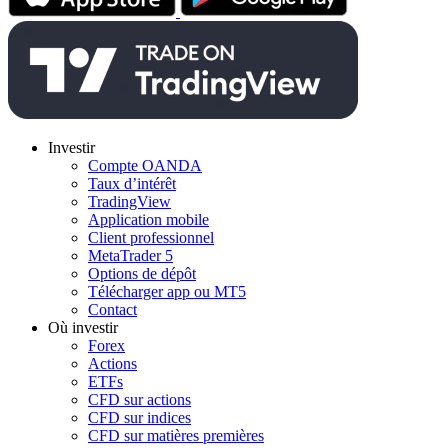
Investir
Compte OANDA
Taux d’intérêt
TradingView
Application mobile
Client professionnel
MetaTrader 5
Options de dépôt
Télécharger app ou MT5
Contact
Où investir
Forex
Actions
ETFs
CFD sur actions
CFD sur indices
CFD sur matières premières