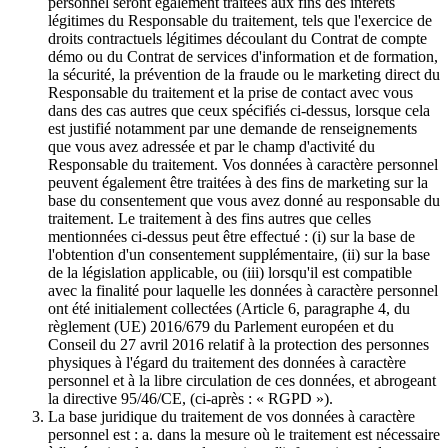
personnel seront également traitées aux fins des intérêts
légitimes du Responsable du traitement, tels que l'exercice de
droits contractuels légitimes découlant du Contrat de compte
démo ou du Contrat de services d'information et de formation,
la sécurité, la prévention de la fraude ou le marketing direct du
Responsable du traitement et la prise de contact avec vous
dans des cas autres que ceux spécifiés ci-dessus, lorsque cela
est justifié notamment par une demande de renseignements
que vous avez adressée et par le champ d'activité du
Responsable du traitement. Vos données à caractère personnel
peuvent également être traitées à des fins de marketing sur la
base du consentement que vous avez donné au responsable du
traitement. Le traitement à des fins autres que celles
mentionnées ci-dessus peut être effectué : (i) sur la base de
l'obtention d'un consentement supplémentaire, (ii) sur la base
de la législation applicable, ou (iii) lorsqu'il est compatible
avec la finalité pour laquelle les données à caractère personnel
ont été initialement collectées (Article 6, paragraphe 4, du
règlement (UE) 2016/679 du Parlement européen et du
Conseil du 27 avril 2016 relatif à la protection des personnes
physiques à l'égard du traitement des données à caractère
personnel et à la libre circulation de ces données, et abrogeant
la directive 95/46/CE, (ci-après : « RGPD »).
La base juridique du traitement de vos données à caractère
personnel est : a. dans la mesure où le traitement est nécessaire