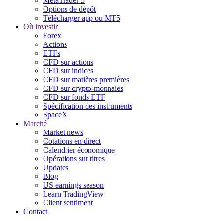
MetaTrader 5
Options de dépôt
Télécharger app ou MT5
Où investir
Forex
Actions
ETFs
CFD sur actions
CFD sur indices
CFD sur matières premières
CFD sur crypto-monnaies
CFD sur fonds ETF
Spécification des instruments
SpaceX
Marché
Market news
Cotations en direct
Calendrier économique
Opérations sur titres
Updates
Blog
US earnings season
Learn TradingView
Client sentiment
Contact