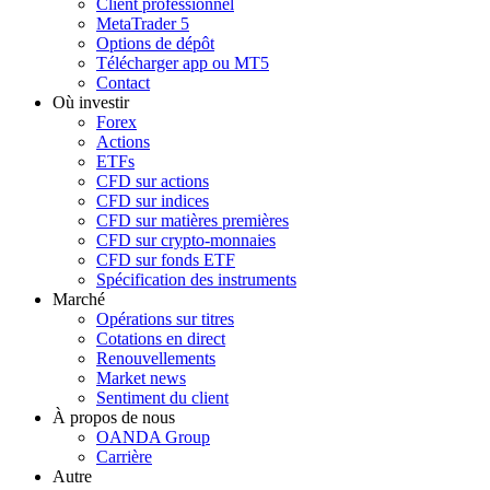
Client professionnel
MetaTrader 5
Options de dépôt
Télécharger app ou MT5
Contact
Où investir
Forex
Actions
ETFs
CFD sur actions
CFD sur indices
CFD sur matières premières
CFD sur crypto-monnaies
CFD sur fonds ETF
Spécification des instruments
Marché
Opérations sur titres
Cotations en direct
Renouvellements
Market news
Sentiment du client
À propos de nous
OANDA Group
Carrière
Autre