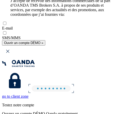
J’accepte de recevoir des informations commerciales de la part
d’OANDA TMS Brokers S.A. à propos de ses produits et
services, par exemple des actualités et des promotions, aux
coordonnées que j’ai fournies via:
E-mail
SMS/MMS
Ouvrir un compte DÉMO »
go to client zone
Testez notre compte
Ouvrez un compte DÉMO Oanda gratuitement