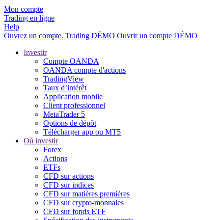
Mon compte
Trading en ligne
Help
Ouvrez un compte.
Trading
DÉMO
Ouvrir un compte DÉMO
Investir
Compte OANDA
OANDA compte d'actions
TradingView
Taux d’intérêt
Application mobile
Client professionnel
MetaTrader 5
Options de dépôt
Télécharger app ou MT5
Où investir
Forex
Actions
ETFs
CFD sur actions
CFD sur indices
CFD sur matières premières
CFD sur crypto-monnaies
CFD sur fonds ETF