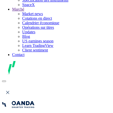
Spécification des instruments
SpaceX
Marché
Market news
Cotations en direct
Calendrier économique
Opérations sur titres
Updates
Blog
US earnings season
Learn TradingView
Client sentiment
Contact