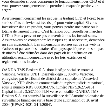
vous demander si vous comprenez le fonctionnement des CFD et si
vous pouvez vous permettre de prendre le risque de perdre votre
argent.
Avertissement concernant les risques: le trading CFD et Forex basé
sur les effets de levier est très risqué pour votre capital. Si vous
investissez dans ce produit, vous pouvez perdre une partie ou la
totalité de l'argent investi. C'est la raison pour laquelle les marchés
CFD et Forex peuvent ne pas convenir à tous les investisseurs.
Assurez-vous de comprendre les risques et, si nécessaire, demandez
un avis indépendant. Les informations reprises sur ce site web ne
s'adressent pas aux destinataires d'un pays spécifique et ne sont pas
destinées à être diffusées dans des pays où leur diffusion ou
utilisation serait incompatible avec les lois, exigences et
réglementations locales.
OANDA TMS Brokers S.A. dont le siège social se trouve à
Varsovie, Warsaw UNIT, Daszyńskiego 1, 00-843 Varsovie,
enregistrée par le tribunal de district de la capitale de Varsovie à
Varsovie, XIIIe division commerciale du registre judiciaire national,
sous le numéro KRS 0000204776, numéro NIP 5262759131,
Capital initial : 3.537.560 PLN versé en totalité. OANDA TMS
Brokers S.A. est soumis à la surveillance de l'Autorité polonaise de
surveillance financière sur la base d'une autorisation du 26 avril
2004 (KPWiG-4021-54-1/2004).