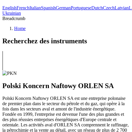
English
French
Italian
Spanish
German
Portuguese
Dutch
Czech
Latvian
L
Ukrainian
Breadcrumb
Home
Recherchez des instruments
Polski Koncern Naftowy ORLEN SA
Polski Koncern Naftowy ORLEN SA est une entreprise polonaise
de premier plan dans le secteur du pétrole et du gaz, qui opère à la
fois dans les secteurs aval et amont de l'industrie énergétique.
Fondée en 1999, l'entreprise est devenue l'une des plus grandes et
des plus réussies entreprises énergétiques d'Europe centrale et
orientale. Les activités aval d'ORLEN SA comprennent le raffinage,
la pétrochimie et la vente au détail, avec un réseau de plus de 2 700