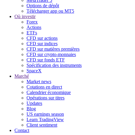
MetaTrader 5
Options de dépôt
Télécharger app ou MT5
Où investir
Forex
Actions
ETFs
CFD sur actions
CFD sur indices
CFD sur matières premières
CFD sur crypto-monnaies
CFD sur fonds ETF
Spécification des instruments
SpaceX
Marché
Market news
Cotations en direct
Calendrier économique
Opérations sur titres
Updates
Blog
US earnings season
Learn TradingView
Client sentiment
Contact