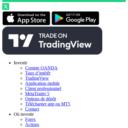
Investir
Compte OANDA
Taux d’intérêt
TradingView
Application mobile
Client professionnel
MetaTrader 5
Options de dépôt
Télécharger app ou MT5
Contact
Où investir
Forex
Actions