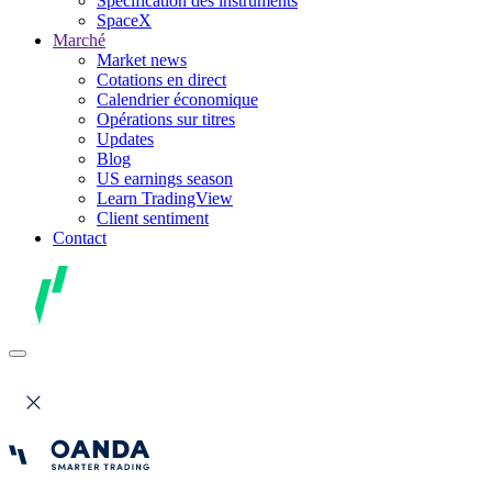
Spécification des instruments
SpaceX
Marché
Market news
Cotations en direct
Calendrier économique
Opérations sur titres
Updates
Blog
US earnings season
Learn TradingView
Client sentiment
Contact