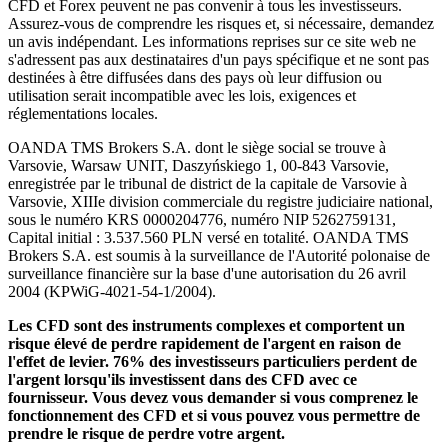
CFD et Forex peuvent ne pas convenir à tous les investisseurs.
Assurez-vous de comprendre les risques et, si nécessaire, demandez
un avis indépendant. Les informations reprises sur ce site web ne
s'adressent pas aux destinataires d'un pays spécifique et ne sont pas
destinées à être diffusées dans des pays où leur diffusion ou
utilisation serait incompatible avec les lois, exigences et
réglementations locales.
OANDA TMS Brokers S.A. dont le siège social se trouve à
Varsovie, Warsaw UNIT, Daszyńskiego 1, 00-843 Varsovie,
enregistrée par le tribunal de district de la capitale de Varsovie à
Varsovie, XIIIe division commerciale du registre judiciaire national,
sous le numéro KRS 0000204776, numéro NIP 5262759131,
Capital initial : 3.537.560 PLN versé en totalité. OANDA TMS
Brokers S.A. est soumis à la surveillance de l'Autorité polonaise de
surveillance financière sur la base d'une autorisation du 26 avril
2004 (KPWiG-4021-54-1/2004).
Les CFD sont des instruments complexes et comportent un
risque élevé de perdre rapidement de l'argent en raison de
l'effet de levier. 76% des investisseurs particuliers perdent de
l'argent lorsqu'ils investissent dans des CFD avec ce
fournisseur. Vous devez vous demander si vous comprenez le
fonctionnement des CFD et si vous pouvez vous permettre de
prendre le risque de perdre votre argent.