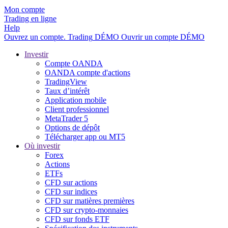
Mon compte
Trading en ligne
Help
Ouvrez un compte.
Trading
DÉMO
Ouvrir un compte DÉMO
Investir
Compte OANDA
OANDA compte d'actions
TradingView
Taux d’intérêt
Application mobile
Client professionnel
MetaTrader 5
Options de dépôt
Télécharger app ou MT5
Où investir
Forex
Actions
ETFs
CFD sur actions
CFD sur indices
CFD sur matières premières
CFD sur crypto-monnaies
CFD sur fonds ETF