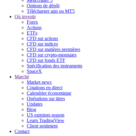
MetaTrader 5
Options de dépôt
Télécharger app ou MT5
Où investir
Forex
Actions
ETFs
CFD sur actions
CFD sur indices
CFD sur matières premières
CFD sur crypto-monnaies
CFD sur fonds ETF
Spécification des instruments
SpaceX
Marché
Market news
Cotations en direct
Calendrier économique
Opérations sur titres
Updates
Blog
US earnings season
Learn TradingView
Client sentiment
Contact