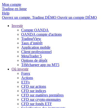
Mon compte
Trading en ligne
Help
Ouvrez un compte.
Trading
DÉMO
Ouvrir un compte DÉMO
Investir
Compte OANDA
OANDA compte d'actions
TradingView
Taux d’intérêt
Application mobile
Client professionnel
MetaTrader 5
Options de dépôt
Télécharger app ou MT5
Où investir
Forex
Actions
ETFs
CFD sur actions
CFD sur indices
CFD sur matières premières
CFD sur crypto-monnaies
CFD sur fonds ETF