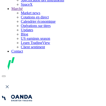
Spécification des instruments
SpaceX
Marché
Market news
Cotations en direct
Calendrier économique
Opérations sur titres
Updates
Blog
US earnings season
Learn TradingView
Client sentiment
Contact