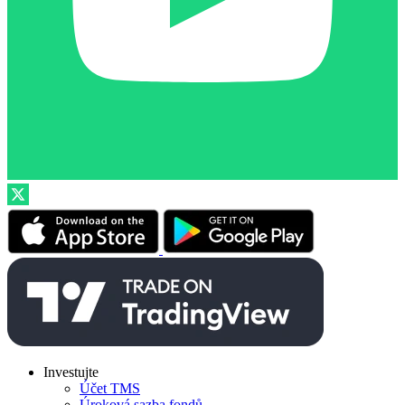
Investujte
Účet TMS
Úroková sazba fondů