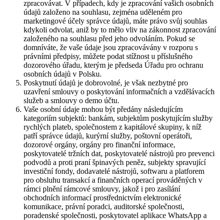
zpracovávat. V případech, kdy je zpracování vašich osobních
údajů založeno na souhlasu, zejména uděleném pro
marketingové účely správce údajů, máte právo svůj souhlas
kdykoli odvolat, aniž by to mělo vliv na zákonnost zpracování
založeného na souhlasu před jeho odvoláním. Pokud se
domníváte, že vaše údaje jsou zpracovávány v rozporu s
právními předpisy, můžete podat stížnost u příslušného
dozorového úřadu, kterým je předseda Úřadu pro ochranu
osobních údajů v Polsku.
Poskytnutí údajů je dobrovolné, je však nezbytné pro
uzavření smlouvy o poskytování informačních a vzdělávacích
služeb a smlouvy o demo účtu.
Vaše osobní údaje mohou být předány následujícím
kategoriím subjektů: bankám, subjektům poskytujícím služby
rychlých plateb, společnostem z kapitálové skupiny, k níž
patří správce údajů, kurýrní služby, poštovní operátoři,
dozorové orgány, orgány pro finanční informace,
poskytovatelé tržních dat, poskytovatelé nástrojů pro prevenci
podvodů a proti praní špinavých peněz, subjekty spravující
investiční fondy, dodavatelé nástrojů, softwaru a platforem
pro obsluhu transakcí a finančních operací prováděných v
rámci plnění rámcové smlouvy, jakož i pro zasílání
obchodních informací prostřednictvím elektronické
komunikace, právní poradci, auditorské společnosti,
poradenské společnosti, poskytovatel aplikace WhatsApp a