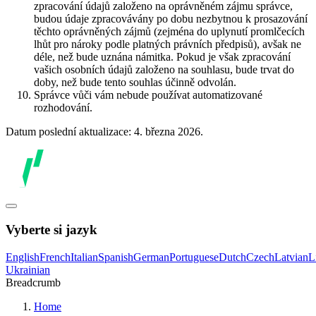
zpracování údajů založeno na oprávněném zájmu správce,
budou údaje zpracovávány po dobu nezbytnou k prosazování
těchto oprávněných zájmů (zejména do uplynutí promlčecích
lhůt pro nároky podle platných právních předpisů), avšak ne
déle, než bude uznána námitka. Pokud je však zpracování
vašich osobních údajů založeno na souhlasu, bude trvat do
doby, než bude tento souhlas účinně odvolán.
Správce vůči vám nebude používat automatizované
rozhodování.
Datum poslední aktualizace: 4. března 2026.
Vyberte si jazyk
English
French
Italian
Spanish
German
Portuguese
Dutch
Czech
Latvian
L
Ukrainian
Breadcrumb
Home