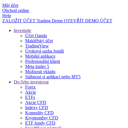
Můj účet
Obchod online
Help
ZALOŽIT ÚČET
Trading
Demo
OTEVŘÍT DEMO ÚČET
Investujte
Účet Oanda
Makléřský účet
TradingView
Úroková sazba fondů
Mobilní aplikace
Profesionální klient
Meta trader 5
Možnosti vkladu
Stáhnout si aplikaci nebo MT5
Do čeho investovat
Forex
Akcie
ETFs
Akcie CFD
Indexy CFD
Komodity CFD
Kryptoměny CFD
ETF fondy CFD