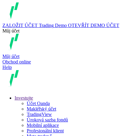
ZALOŽIT ÚČET
Trading
Demo
OTEVŘÍT DEMO ÚČET
Můj účet
Můj účet
Obchod online
Help
Investujte
Účet Oanda
Makléřský účet
TradingView
Úroková sazba fondů
Mobilní aplikace
Profesionální klient