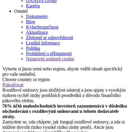
OANDA Group
Kariéra
Ostatní
Dokumenty
Blog
Kyberbezpečnost
Aktualizace
Zřeknutí se odpovědnosti
Legální informace
Politika
Prohlášení o přístupnosti
Nastavení souborů cookie
Vyberte si jinou zemi nebo region, abyste viděli obsah specifický
pro vaše umístění.
Choose country or region
Pokračovat
Rozdílové smlouvy jsou složitými nástroji a jsou spjaty s vysokým
rizikem rychlé ztráty peněžních prostředků z důvodu finančního
pákového efektu.
76% účtů maloobchodních investorů zaznamenává v důsledku
obchodování s rozdílovými smlouvami u tohoto dodavatele
ztráty.
Zamyslete se, zda chápete, jak fungují rozdílové smlouvy, a zda si
můžete dovolit riziko vysoké riziko ztráty peněz. Akcie jsou