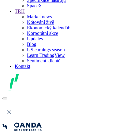
Specifikace nástrojů
SpaceX
TRH
Market news
Kótování živě
Ekonomický kalendář
Korporátní akce
Updates
Blog
US earnings season
Learn TradingView
Sentiment klientů
Kontakt