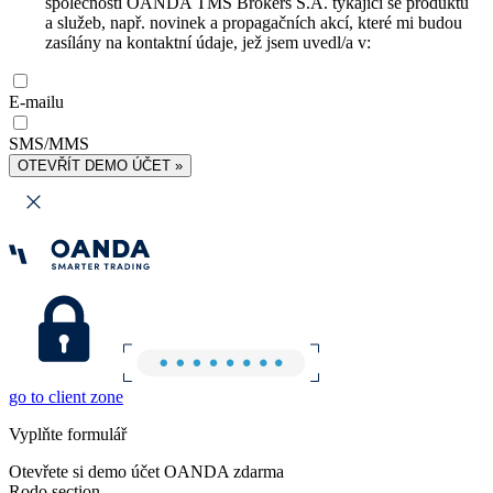
společnosti OANDA TMS Brokers S.A. týkající se produktů
a služeb, např. novinek a propagačních akcí, které mi budou
zasílány na kontaktní údaje, jež jsem uvedl/a v:
E-mailu
SMS/MMS
OTEVŘÍT DEMO ÚČET »
go to client zone
Vyplňte formulář
Otevřete si demo účet OANDA zdarma
Rodo section