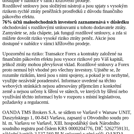
dostupné v nabídce v rámci křížového prodeje.
Rozdílové smlouvy jsou složitými nástroji a jsou spjaty s vysokým
rizikem rychlé ztráty peněžních prostředků z důvodu finančního
pákového efektu.
76% účtů maloobchodních investorů zaznamenává v důsledku
obchodování s rozdílovými smlouvami u tohoto dodavatele ztráty.
Zamyslete se, zda chápete, jak fungují rozdílové smlouvy, a zda si
můžete dovolit riziko vysoké riziko ztráty peněz. Akcie jsou
dostupné v nabídce v rámci křížového prodeje.
Upozornění na riziko: Transakce Forex a kontrakty založené na
finančním pákovém efektu jsou vysoce rizikové pro Váš kapitál,
jelikož ztráty mohou převyšovat vklad. Rozdílové smlouvy a Forex
proto nemusí být vhodné pro všechny investory. Ujistěte se, že
rozumíte rizikům, která jsou s nimi spojeny, a pokud je to nezbytné,
využijte nezávislé poradenství. Informace uvedené na těchto
webových stránkách nejsou adresovány příjemcům z konkrétní
země a nejsou určeny k šíření ve státech, ve kterých by šíření nebo
využívání těchto informací bylo v rozporu s místní legislativou,
požadavky a regulacemi.
OANDA TMS Brokers S.A. se sídlem ve Varšavě v Warsaw UNIT,
Daszyńskiego 1, 00-843 Varšava, zapsaný u Obvodního soudu pro
hl. m. Varšavu ve Varšavě, XIII. hospodářský úsek Národního
soudního registru pod číslem KRS 0000204776, DIČ 5262759131,
základní kapitál: 3,537,560 PLN splacený v plné výši. OANDA