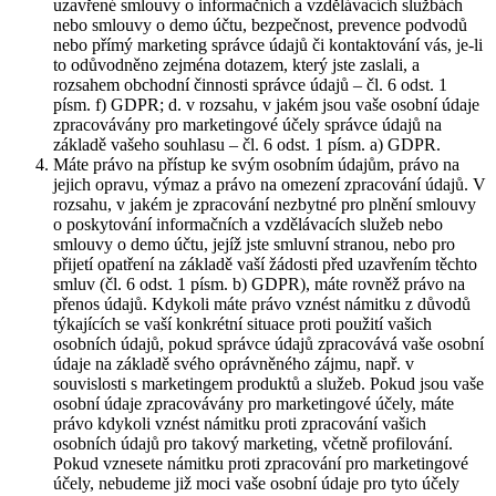
uzavřené smlouvy o informačních a vzdělávacích službách
nebo smlouvy o demo účtu, bezpečnost, prevence podvodů
nebo přímý marketing správce údajů či kontaktování vás, je-li
to odůvodněno zejména dotazem, který jste zaslali, a
rozsahem obchodní činnosti správce údajů – čl. 6 odst. 1
písm. f) GDPR; d. v rozsahu, v jakém jsou vaše osobní údaje
zpracovávány pro marketingové účely správce údajů na
základě vašeho souhlasu – čl. 6 odst. 1 písm. a) GDPR.
Máte právo na přístup ke svým osobním údajům, právo na
jejich opravu, výmaz a právo na omezení zpracování údajů. V
rozsahu, v jakém je zpracování nezbytné pro plnění smlouvy
o poskytování informačních a vzdělávacích služeb nebo
smlouvy o demo účtu, jejíž jste smluvní stranou, nebo pro
přijetí opatření na základě vaší žádosti před uzavřením těchto
smluv (čl. 6 odst. 1 písm. b) GDPR), máte rovněž právo na
přenos údajů. Kdykoli máte právo vznést námitku z důvodů
týkajících se vaší konkrétní situace proti použití vašich
osobních údajů, pokud správce údajů zpracovává vaše osobní
údaje na základě svého oprávněného zájmu, např. v
souvislosti s marketingem produktů a služeb. Pokud jsou vaše
osobní údaje zpracovávány pro marketingové účely, máte
právo kdykoli vznést námitku proti zpracování vašich
osobních údajů pro takový marketing, včetně profilování.
Pokud vznesete námitku proti zpracování pro marketingové
účely, nebudeme již moci vaše osobní údaje pro tyto účely