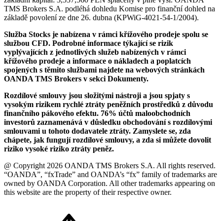
TMS Brokers S.A. podléhá dohledu Komise pro finanční dohled na
základě povolení ze dne 26. dubna (KPWiG-4021-54-1/2004).
Služba Stocks je nabízena v rámci křížového prodeje spolu se
službou CFD. Podrobné informace týkající se rizik
vyplývajících z jednotlivých služeb nabízených v rámci
křížového prodeje a informace o nákladech a poplatcích
spojených s těmito službami najdete na webových stránkách
OANDA TMS Brokers v sekci Dokumenty.
Rozdílové smlouvy jsou složitými nástroji a jsou spjaty s
vysokým rizikem rychlé ztráty peněžních prostředků z důvodu
finančního pákového efektu. 76% účtů maloobchodních
investorů zaznamenává v důsledku obchodování s rozdílovými
smlouvami u tohoto dodavatele ztráty. Zamyslete se, zda
chápete, jak fungují rozdílové smlouvy, a zda si můžete dovolit
riziko vysoké riziko ztráty peněz.
@ Copyright 2026 OANDA TMS Brokers S.A. All rights reserved.
“OANDA”, “fxTrade” and OANDA’s “fx” family of trademarks are
owned by OANDA Corporation. All other trademarks appearing on
this website are the property of their respective owner.