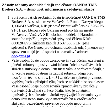
Zásady ochrany osobních údajů společnosti OANDA TMS
Brokers S.A. – demo účet, informační a vzdělávací služby
Správcem vašich osobních údajů je společnost OANDA TMS
Brokers S.A. se sídlem ve Varšavě, ul. Rondo Daszyńskiego
1, 00-843 Varšava, NIP (daňové identifikační číslo): 526-275-
91-31, pro kterou vede Okresní soud pro hlavní město
Varšavu ve Varšavě, XIII. obchodní oddělení Národního
soudního rejstříku, registrační spisy pod číslem KRS:
0000204776, základní kapitál 3 537 560 PLN (plně
splacený). Pověřenec pro ochranu osobních údajů jmenovaný
správcem údajů je k dispozici na e-mailové adrese:
odo@tms.pl
.
Vaše osobní údaje budou zpracovávány za účelem uzavření a
plnění smlouvy o poskytování informačních a vzdělávacích
služeb a smlouvy o demo účtu mezi vámi a správcem údajů, a
to včetně přijetí opatření na žádost subjektu údajů před
uzavřením těchto smluv, jakož i za účelem splnění povinností
vyplývajících z předpisů týkajících se nakládání se souhlasem.
Vaše osobní údaje budou rovněž zpracovávány pro účely
oprávněných zájmů správce údajů, jako je uplatnění
oprávněných smluvních nároků vyplývajících ze smlouvy o
demo účtu nebo smlouvy o informačních a vzdělávacích
službách, bezpečnost, prevence podvodů nebo přímý