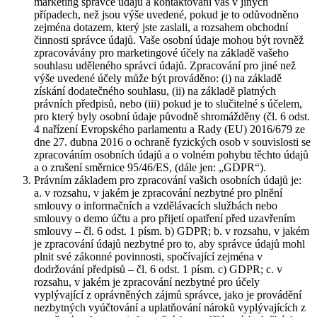
marketing správce údajů a kontaktování vás v jiných
případech, než jsou výše uvedené, pokud je to odůvodněno
zejména dotazem, který jste zaslali, a rozsahem obchodní
činnosti správce údajů. Vaše osobní údaje mohou být rovněž
zpracovávány pro marketingové účely na základě vašeho
souhlasu uděleného správci údajů. Zpracování pro jiné než
výše uvedené účely může být prováděno: (i) na základě
získání dodatečného souhlasu, (ii) na základě platných
právních předpisů, nebo (iii) pokud je to slučitelné s účelem,
pro který byly osobní údaje původně shromážděny (čl. 6 odst.
4 nařízení Evropského parlamentu a Rady (EU) 2016/679 ze
dne 27. dubna 2016 o ochraně fyzických osob v souvislosti se
zpracováním osobních údajů a o volném pohybu těchto údajů
a o zrušení směrnice 95/46/ES, (dále jen: „GDPR“).
Právním základem pro zpracování vašich osobních údajů je:
a. v rozsahu, v jakém je zpracování nezbytné pro plnění
smlouvy o informačních a vzdělávacích službách nebo
smlouvy o demo účtu a pro přijetí opatření před uzavřením
smlouvy – čl. 6 odst. 1 písm. b) GDPR; b. v rozsahu, v jakém
je zpracování údajů nezbytné pro to, aby správce údajů mohl
plnit své zákonné povinnosti, spočívající zejména v
dodržování předpisů – čl. 6 odst. 1 písm. c) GDPR; c. v
rozsahu, v jakém je zpracování nezbytné pro účely
vyplývající z oprávněných zájmů správce, jako je provádění
nezbytných vyúčtování a uplatňování nároků vyplývajících z