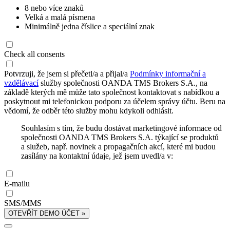
8 nebo více znaků
Velká a malá písmena
Minimálně jedna číslice a speciální znak
Check all consents
Potvrzuji, že jsem si přečetl/a a přijal/a
Podmínky informační a
vzdělávací
služby společnosti OANDA TMS Brokers S.A., na
základě kterých mě může tato společnost kontaktovat s nabídkou a
poskytnout mi telefonickou podporu za účelem správy účtu. Beru na
vědomí, že odběr této služby mohu kdykoli odhlásit.
Souhlasím s tím, že budu dostávat marketingové informace od
společnosti OANDA TMS Brokers S.A. týkající se produktů
a služeb, např. novinek a propagačních akcí, které mi budou
zasílány na kontaktní údaje, jež jsem uvedl/a v:
E-mailu
SMS/MMS
OTEVŘÍT DEMO ÚČET »