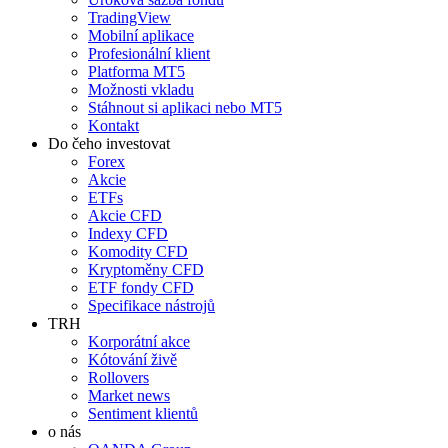
TradingView
Mobilní aplikace
Profesionální klient
Platforma MT5
Možnosti vkladu
Stáhnout si aplikaci nebo MT5
Kontakt
Do čeho investovat
Forex
Akcie
ETFs
Akcie CFD
Indexy CFD
Komodity CFD
Kryptoměny CFD
ETF fondy CFD
Specifikace nástrojů
TRH
Korporátní akce
Kótování živě
Rollovers
Market news
Sentiment klientů
o nás