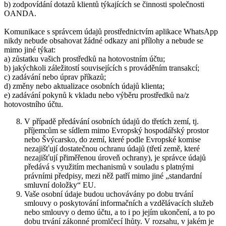
b) zodpovídání dotazů klientů týkajících se činnosti společnosti
OANDA.
Komunikace s správcem údajů prostřednictvím aplikace WhatsApp
nikdy nebude obsahovat žádné odkazy ani přílohy a nebude se
mimo jiné týkat:
a) zůstatku vašich prostředků na hotovostním účtu;
b) jakýchkoli záležitostí souvisejících s prováděním transakcí;
c) zadávání nebo úprav příkazů;
d) změny nebo aktualizace osobních údajů klienta;
e) zadávání pokynů k vkladu nebo výběru prostředků na/z
hotovostního účtu.
V případě předávání osobních údajů do třetích zemí, tj.
příjemcům se sídlem mimo Evropský hospodářský prostor
nebo Švýcarsko, do zemí, které podle Evropské komise
nezajišťují dostatečnou ochranu údajů (třetí země, které
nezajišťují přiměřenou úroveň ochrany), je správce údajů
předává s využitím mechanismů v souladu s platnými
právními předpisy, mezi něž patří mimo jiné „standardní
smluvní doložky“ EU.
Vaše osobní údaje budou uchovávány po dobu trvání
smlouvy o poskytování informačních a vzdělávacích služeb
nebo smlouvy o demo účtu, a to i po jejím ukončení, a to po
dobu trvání zákonné promlčecí lhůty. V rozsahu, v jakém je