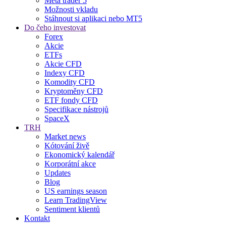
Meta trader 5
Možnosti vkladu
Stáhnout si aplikaci nebo MT5
Do čeho investovat
Forex
Akcie
ETFs
Akcie CFD
Indexy CFD
Komodity CFD
Kryptoměny CFD
ETF fondy CFD
Specifikace nástrojů
SpaceX
TRH
Market news
Kótování živě
Ekonomický kalendář
Korporátní akce
Updates
Blog
US earnings season
Learn TradingView
Sentiment klientů
Kontakt