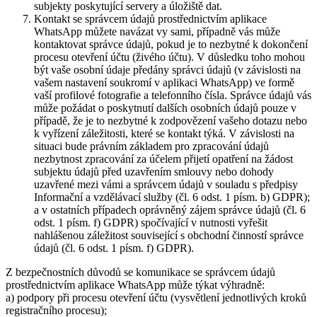
subjekty poskytující servery a úložiště dat.
Kontakt se správcem údajů prostřednictvím aplikace
WhatsApp můžete navázat vy sami, případně vás může
kontaktovat správce údajů, pokud je to nezbytné k dokončení
procesu otevření účtu (živého účtu). V důsledku toho mohou
být vaše osobní údaje předány správci údajů (v závislosti na
vašem nastavení soukromí v aplikaci WhatsApp) ve formě
vaší profilové fotografie a telefonního čísla. Správce údajů vás
může požádat o poskytnutí dalších osobních údajů pouze v
případě, že je to nezbytné k zodpovězení vašeho dotazu nebo
k vyřízení záležitosti, které se kontakt týká. V závislosti na
situaci bude právním základem pro zpracování údajů
nezbytnost zpracování za účelem přijetí opatření na žádost
subjektu údajů před uzavřením smlouvy nebo dohody
uzavřené mezi vámi a správcem údajů v souladu s předpisy
Informační a vzdělávací služby (čl. 6 odst. 1 písm. b) GDPR);
a v ostatních případech oprávněný zájem správce údajů (čl. 6
odst. 1 písm. f) GDPR) spočívající v nutnosti vyřešit
nahlášenou záležitost související s obchodní činností správce
údajů (čl. 6 odst. 1 písm. f) GDPR).
Z bezpečnostních důvodů se komunikace se správcem údajů
prostřednictvím aplikace WhatsApp může týkat výhradně:
a) podpory při procesu otevření účtu (vysvětlení jednotlivých kroků
registračního procesu);