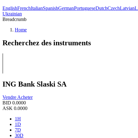
English
French
Italian
Spanish
German
Portuguese
Dutch
Czech
Latvian
L
Ukrainian
Breadcrumb
Home
Recherchez des instruments
ING Bank Slaski SA
Vendre
Acheter
BID
0.0000
ASK
0.0000
1H
1D
7D
30D