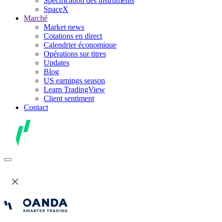
Spécification des instruments
SpaceX
Marché
Market news
Cotations en direct
Calendrier économique
Opérations sur titres
Updates
Blog
US earnings season
Learn TradingView
Client sentiment
Contact