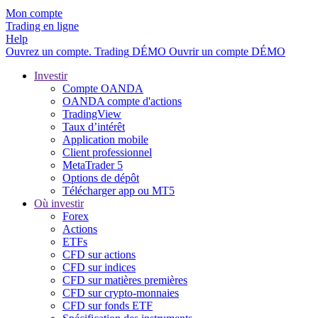
Mon compte
Trading en ligne
Help
Ouvrez un compte.
Trading
DÉMO
Ouvrir un compte DÉMO
Investir
Compte OANDA
OANDA compte d'actions
TradingView
Taux d’intérêt
Application mobile
Client professionnel
MetaTrader 5
Options de dépôt
Télécharger app ou MT5
Où investir
Forex
Actions
ETFs
CFD sur actions
CFD sur indices
CFD sur matières premières
CFD sur crypto-monnaies
CFD sur fonds ETF