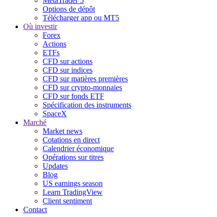
MetaTrader 5
Options de dépôt
Télécharger app ou MT5
Où investir
Forex
Actions
ETFs
CFD sur actions
CFD sur indices
CFD sur matières premières
CFD sur crypto-monnaies
CFD sur fonds ETF
Spécification des instruments
SpaceX
Marché
Market news
Cotations en direct
Calendrier économique
Opérations sur titres
Updates
Blog
US earnings season
Learn TradingView
Client sentiment
Contact