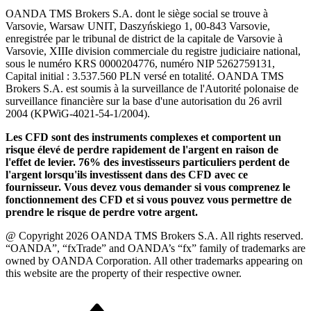
OANDA TMS Brokers S.A. dont le siège social se trouve à
Varsovie, Warsaw UNIT, Daszyńskiego 1, 00-843 Varsovie,
enregistrée par le tribunal de district de la capitale de Varsovie à
Varsovie, XIIIe division commerciale du registre judiciaire national,
sous le numéro KRS 0000204776, numéro NIP 5262759131,
Capital initial : 3.537.560 PLN versé en totalité. OANDA TMS
Brokers S.A. est soumis à la surveillance de l'Autorité polonaise de
surveillance financière sur la base d'une autorisation du 26 avril
2004 (KPWiG-4021-54-1/2004).
Les CFD sont des instruments complexes et comportent un
risque élevé de perdre rapidement de l'argent en raison de
l'effet de levier. 76% des investisseurs particuliers perdent de
l'argent lorsqu'ils investissent dans des CFD avec ce
fournisseur. Vous devez vous demander si vous comprenez le
fonctionnement des CFD et si vous pouvez vous permettre de
prendre le risque de perdre votre argent.
@ Copyright 2026 OANDA TMS Brokers S.A. All rights reserved.
“OANDA”, “fxTrade” and OANDA’s “fx” family of trademarks are
owned by OANDA Corporation. All other trademarks appearing on
this website are the property of their respective owner.