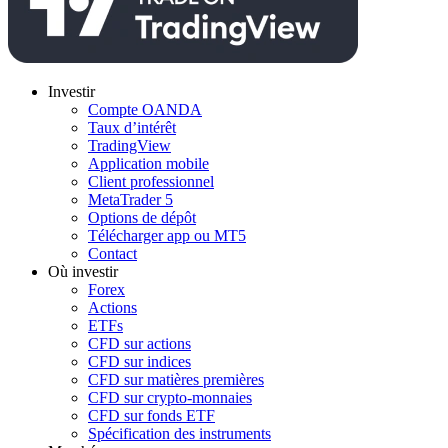
Investir
Compte OANDA
Taux d’intérêt
TradingView
Application mobile
Client professionnel
MetaTrader 5
Options de dépôt
Télécharger app ou MT5
Contact
Où investir
Forex
Actions
ETFs
CFD sur actions
CFD sur indices
CFD sur matières premières
CFD sur crypto-monnaies
CFD sur fonds ETF
Spécification des instruments