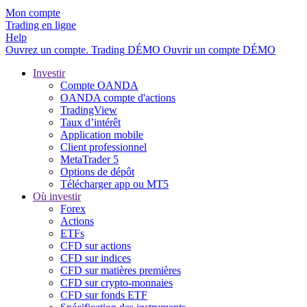
Mon compte
Trading en ligne
Help
Ouvrez un compte.
Trading
DÉMO
Ouvrir un compte DÉMO
Investir
Compte OANDA
OANDA compte d'actions
TradingView
Taux d’intérêt
Application mobile
Client professionnel
MetaTrader 5
Options de dépôt
Télécharger app ou MT5
Où investir
Forex
Actions
ETFs
CFD sur actions
CFD sur indices
CFD sur matières premières
CFD sur crypto-monnaies
CFD sur fonds ETF