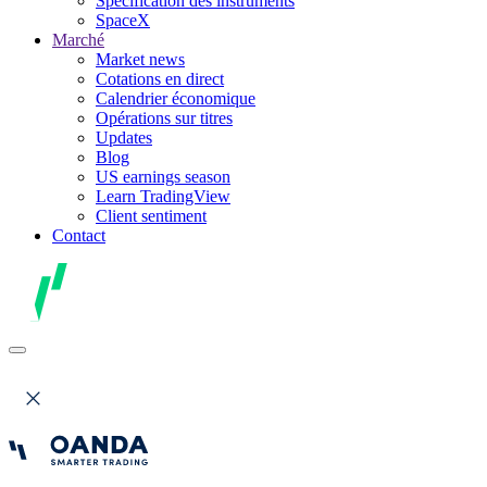
Spécification des instruments
SpaceX
Marché
Market news
Cotations en direct
Calendrier économique
Opérations sur titres
Updates
Blog
US earnings season
Learn TradingView
Client sentiment
Contact