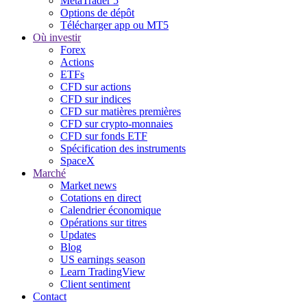
MetaTrader 5
Options de dépôt
Télécharger app ou MT5
Où investir
Forex
Actions
ETFs
CFD sur actions
CFD sur indices
CFD sur matières premières
CFD sur crypto-monnaies
CFD sur fonds ETF
Spécification des instruments
SpaceX
Marché
Market news
Cotations en direct
Calendrier économique
Opérations sur titres
Updates
Blog
US earnings season
Learn TradingView
Client sentiment
Contact