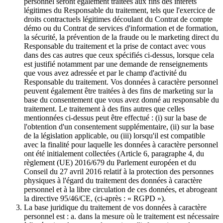
personnel seront également traitées aux fins des intérêts
légitimes du Responsable du traitement, tels que l'exercice de
droits contractuels légitimes découlant du Contrat de compte
démo ou du Contrat de services d'information et de formation,
la sécurité, la prévention de la fraude ou le marketing direct du
Responsable du traitement et la prise de contact avec vous
dans des cas autres que ceux spécifiés ci-dessus, lorsque cela
est justifié notamment par une demande de renseignements
que vous avez adressée et par le champ d'activité du
Responsable du traitement. Vos données à caractère personnel
peuvent également être traitées à des fins de marketing sur la
base du consentement que vous avez donné au responsable du
traitement. Le traitement à des fins autres que celles
mentionnées ci-dessus peut être effectué : (i) sur la base de
l'obtention d'un consentement supplémentaire, (ii) sur la base
de la législation applicable, ou (iii) lorsqu'il est compatible
avec la finalité pour laquelle les données à caractère personnel
ont été initialement collectées (Article 6, paragraphe 4, du
règlement (UE) 2016/679 du Parlement européen et du
Conseil du 27 avril 2016 relatif à la protection des personnes
physiques à l'égard du traitement des données à caractère
personnel et à la libre circulation de ces données, et abrogeant
la directive 95/46/CE, (ci-après : « RGPD »).
La base juridique du traitement de vos données à caractère
personnel est : a. dans la mesure où le traitement est nécessaire