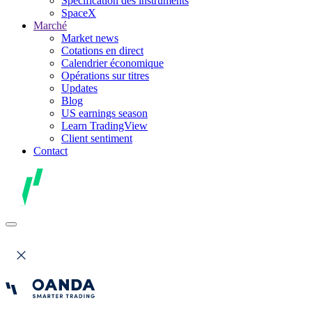
Spécification des instruments
SpaceX
Marché
Market news
Cotations en direct
Calendrier économique
Opérations sur titres
Updates
Blog
US earnings season
Learn TradingView
Client sentiment
Contact