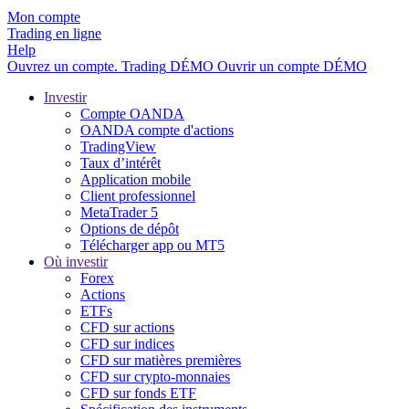
Mon compte
Trading en ligne
Help
Ouvrez un compte.
Trading
DÉMO
Ouvrir un compte DÉMO
Investir
Compte OANDA
OANDA compte d'actions
TradingView
Taux d’intérêt
Application mobile
Client professionnel
MetaTrader 5
Options de dépôt
Télécharger app ou MT5
Où investir
Forex
Actions
ETFs
CFD sur actions
CFD sur indices
CFD sur matières premières
CFD sur crypto-monnaies
CFD sur fonds ETF