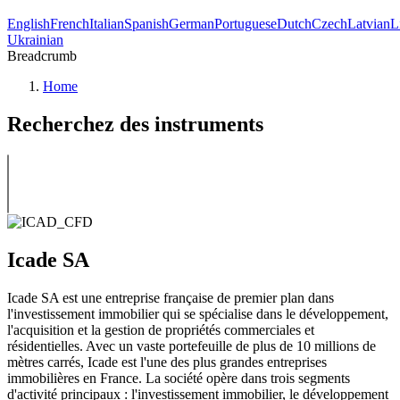
English
French
Italian
Spanish
German
Portuguese
Dutch
Czech
Latvian
L
Ukrainian
Breadcrumb
Home
Recherchez des instruments
Icade SA
Icade SA est une entreprise française de premier plan dans
l'investissement immobilier qui se spécialise dans le développement,
l'acquisition et la gestion de propriétés commerciales et
résidentielles. Avec un vaste portefeuille de plus de 10 millions de
mètres carrés, Icade est l'une des plus grandes entreprises
immobilières en France. La société opère dans trois segments
d'activité principaux : l'investissement immobilier, le développement