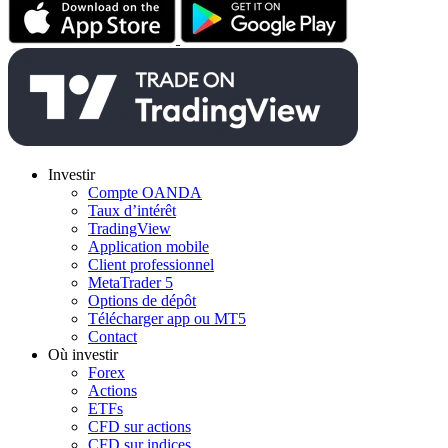
Investir
Compte OANDA
Taux d’intérêt
TradingView
Application mobile
Client professionnel
MetaTrader 5
Options de dépôt
Télécharger app ou MT5
Contact
Où investir
Forex
Actions
ETFs
CFD sur actions
CFD sur indices