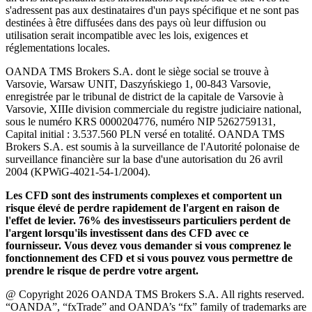
s'adressent pas aux destinataires d'un pays spécifique et ne sont pas
destinées à être diffusées dans des pays où leur diffusion ou
utilisation serait incompatible avec les lois, exigences et
réglementations locales.
OANDA TMS Brokers S.A. dont le siège social se trouve à
Varsovie, Warsaw UNIT, Daszyńskiego 1, 00-843 Varsovie,
enregistrée par le tribunal de district de la capitale de Varsovie à
Varsovie, XIIIe division commerciale du registre judiciaire national,
sous le numéro KRS 0000204776, numéro NIP 5262759131,
Capital initial : 3.537.560 PLN versé en totalité. OANDA TMS
Brokers S.A. est soumis à la surveillance de l'Autorité polonaise de
surveillance financière sur la base d'une autorisation du 26 avril
2004 (KPWiG-4021-54-1/2004).
Les CFD sont des instruments complexes et comportent un
risque élevé de perdre rapidement de l'argent en raison de
l'effet de levier. 76% des investisseurs particuliers perdent de
l'argent lorsqu'ils investissent dans des CFD avec ce
fournisseur. Vous devez vous demander si vous comprenez le
fonctionnement des CFD et si vous pouvez vous permettre de
prendre le risque de perdre votre argent.
@ Copyright 2026 OANDA TMS Brokers S.A. All rights reserved.
“OANDA”, “fxTrade” and OANDA’s “fx” family of trademarks are