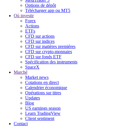
MetaTrader 5
Options de dépôt
Télécharger app ou MT5
Où investir
Forex
Actions
ETFs
CFD sur actions
CFD sur indices
CFD sur matières premières
CFD sur crypto-monnaies
CFD sur fonds ETF
Spécification des instruments
SpaceX
Marché
Market news
Cotations en direct
Calendrier économique
Opérations sur titres
Updates
Blog
US earnings season
Learn TradingView
Client sentiment
Contact