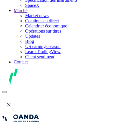
Spécification des instruments
SpaceX
Marché
Market news
Cotations en direct
Calendrier économique
Opérations sur titres
Updates
Blog
US earnings season
Learn TradingView
Client sentiment
Contact