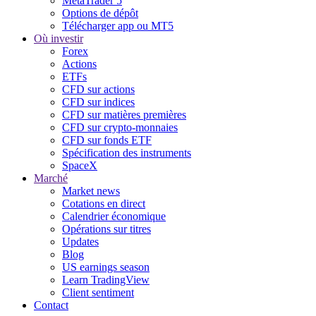
MetaTrader 5
Options de dépôt
Télécharger app ou MT5
Où investir
Forex
Actions
ETFs
CFD sur actions
CFD sur indices
CFD sur matières premières
CFD sur crypto-monnaies
CFD sur fonds ETF
Spécification des instruments
SpaceX
Marché
Market news
Cotations en direct
Calendrier économique
Opérations sur titres
Updates
Blog
US earnings season
Learn TradingView
Client sentiment
Contact