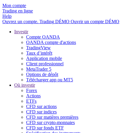
Mon compte
Trading en ligne
Help
Ouvrez un compte.
Trading
DÉMO
Ouvrir un compte DÉMO
Investir
Compte OANDA
OANDA compte d'actions
TradingView
Taux d’intérêt
Application mobile
Client professionnel
MetaTrader 5
Options de dépôt
Télécharger app ou MT5
Où investir
Forex
Actions
ETFs
CFD sur actions
CFD sur indices
CFD sur matières premières
CFD sur crypto-monnaies
CFD sur fonds ETF