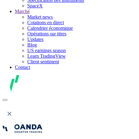
Spécification des instruments
SpaceX
Marché
Market news
Cotations en direct
Calendrier économique
Opérations sur titres
Updates
Blog
US earnings season
Learn TradingView
Client sentiment
Contact