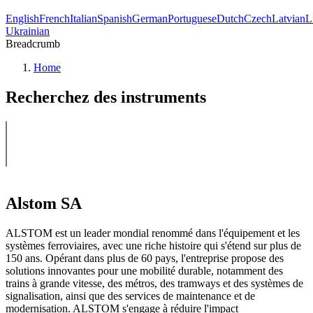
English
French
Italian
Spanish
German
Portuguese
Dutch
Czech
Latvian
L
Ukrainian
Breadcrumb
Home
Recherchez des instruments
Alstom SA
ALSTOM est un leader mondial renommé dans l'équipement et les
systèmes ferroviaires, avec une riche histoire qui s'étend sur plus de
150 ans. Opérant dans plus de 60 pays, l'entreprise propose des
solutions innovantes pour une mobilité durable, notamment des
trains à grande vitesse, des métros, des tramways et des systèmes de
signalisation, ainsi que des services de maintenance et de
modernisation. ALSTOM s'engage à réduire l'impact