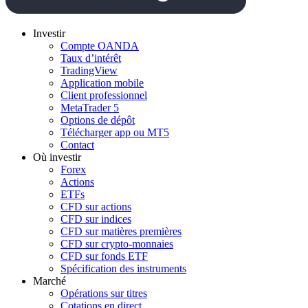
Investir
Compte OANDA
Taux d’intérêt
TradingView
Application mobile
Client professionnel
MetaTrader 5
Options de dépôt
Télécharger app ou MT5
Contact
Où investir
Forex
Actions
ETFs
CFD sur actions
CFD sur indices
CFD sur matières premières
CFD sur crypto-monnaies
CFD sur fonds ETF
Spécification des instruments
Marché
Opérations sur titres
Cotations en direct