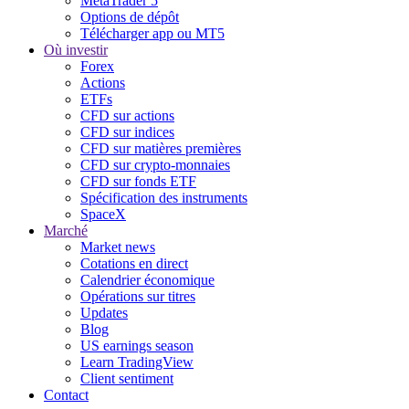
MetaTrader 5
Options de dépôt
Télécharger app ou MT5
Où investir
Forex
Actions
ETFs
CFD sur actions
CFD sur indices
CFD sur matières premières
CFD sur crypto-monnaies
CFD sur fonds ETF
Spécification des instruments
SpaceX
Marché
Market news
Cotations en direct
Calendrier économique
Opérations sur titres
Updates
Blog
US earnings season
Learn TradingView
Client sentiment
Contact