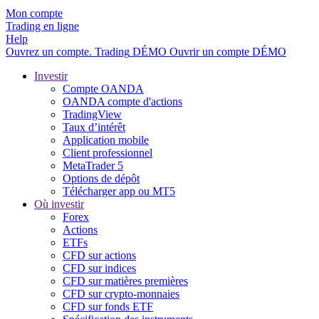
Mon compte
Trading en ligne
Help
Ouvrez un compte.
Trading
DÉMO
Ouvrir un compte DÉMO
Investir
Compte OANDA
OANDA compte d'actions
TradingView
Taux d’intérêt
Application mobile
Client professionnel
MetaTrader 5
Options de dépôt
Télécharger app ou MT5
Où investir
Forex
Actions
ETFs
CFD sur actions
CFD sur indices
CFD sur matières premières
CFD sur crypto-monnaies
CFD sur fonds ETF