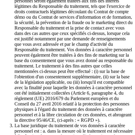
personnel seront également traitées aux fins des intérêts
légitimes du Responsable du traitement, tels que l'exercice de
droits contractuels légitimes découlant du Contrat de compte
démo ou du Contrat de services d'information et de formation,
la sécurité, la prévention de la fraude ou le marketing direct du
Responsable du traitement et la prise de contact avec vous
dans des cas autres que ceux spécifiés ci-dessus, lorsque cela
est justifié notamment par une demande de renseignements
que vous avez adressée et par le champ d'activité du
Responsable du traitement. Vos données à caractère personnel
peuvent également être traitées à des fins de marketing sur la
base du consentement que vous avez donné au responsable du
traitement. Le traitement à des fins autres que celles
mentionnées ci-dessus peut être effectué : (i) sur la base de
l'obtention d'un consentement supplémentaire, (ii) sur la base
de la législation applicable, ou (iii) lorsqu'il est compatible
avec la finalité pour laquelle les données à caractère personnel
ont été initialement collectées (Article 6, paragraphe 4, du
règlement (UE) 2016/679 du Parlement européen et du
Conseil du 27 avril 2016 relatif à la protection des personnes
physiques à l'égard du traitement des données à caractère
personnel et à la libre circulation de ces données, et abrogeant
la directive 95/46/CE, (ci-après : « RGPD »).
La base juridique du traitement de vos données à caractère
personnel est : a. dans la mesure où le traitement est nécessaire