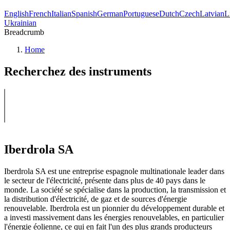
English
French
Italian
Spanish
German
Portuguese
Dutch
Czech
Latvian
L
Ukrainian
Breadcrumb
Home
Recherchez des instruments
Iberdrola SA
Iberdrola SA est une entreprise espagnole multinationale leader dans
le secteur de l'électricité, présente dans plus de 40 pays dans le
monde. La société se spécialise dans la production, la transmission et
la distribution d'électricité, de gaz et de sources d'énergie
renouvelable. Iberdrola est un pionnier du développement durable et
a investi massivement dans les énergies renouvelables, en particulier
l'énergie éolienne, ce qui en fait l'un des plus grands producteurs