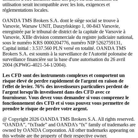
utilisation serait incompatible avec les lois, exigences et
réglementations locales.
OANDA TMS Brokers S.A. dont le siège social se trouve à
Varsovie, Warsaw UNIT, Daszyńskiego 1, 00-843 Varsovie,
enregistrée par le tribunal de district de la capitale de Varsovie à
Varsovie, XIIIe division commerciale du registre judiciaire national,
sous le numéro KRS 0000204776, numéro NIP 5262759131,
Capital initial : 3.537.560 PLN versé en totalité. OANDA TMS
Brokers S.A. est soumis à la surveillance de l'Autorité polonaise de
surveillance financière sur la base d'une autorisation du 26 avril
2004 (KPWiG-4021-54-1/2004).
Les CFD sont des instruments complexes et comportent un
risque élevé de perdre rapidement de l'argent en raison de
l'effet de levier. 76% des investisseurs particuliers perdent de
l'argent lorsqu'ils investissent dans des CFD avec ce
fournisseur. Vous devez vous demander si vous comprenez le
fonctionnement des CFD et si vous pouvez vous permettre de
prendre le risque de perdre votre argent.
@ Copyright 2026 OANDA TMS Brokers S.A. All rights reserved.
“OANDA”, “fxTrade” and OANDA’s “fx” family of trademarks are
owned by OANDA Corporation. All other trademarks appearing on
this website are the property of their respective owner.