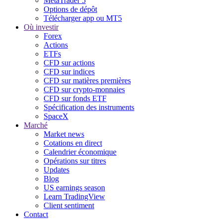
MetaTrader 5
Options de dépôt
Télécharger app ou MT5
Où investir
Forex
Actions
ETFs
CFD sur actions
CFD sur indices
CFD sur matières premières
CFD sur crypto-monnaies
CFD sur fonds ETF
Spécification des instruments
SpaceX
Marché
Market news
Cotations en direct
Calendrier économique
Opérations sur titres
Updates
Blog
US earnings season
Learn TradingView
Client sentiment
Contact