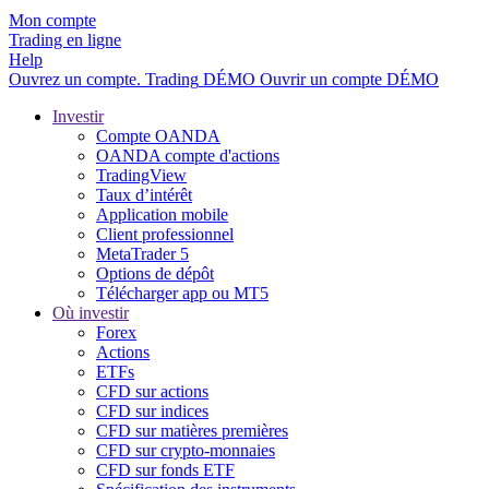
Mon compte
Trading en ligne
Help
Ouvrez un compte.
Trading
DÉMO
Ouvrir un compte DÉMO
Investir
Compte OANDA
OANDA compte d'actions
TradingView
Taux d’intérêt
Application mobile
Client professionnel
MetaTrader 5
Options de dépôt
Télécharger app ou MT5
Où investir
Forex
Actions
ETFs
CFD sur actions
CFD sur indices
CFD sur matières premières
CFD sur crypto-monnaies
CFD sur fonds ETF