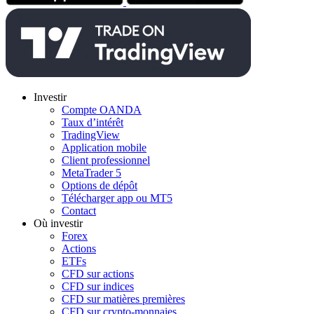
Investir
Compte OANDA
Taux d’intérêt
TradingView
Application mobile
Client professionnel
MetaTrader 5
Options de dépôt
Télécharger app ou MT5
Contact
Où investir
Forex
Actions
ETFs
CFD sur actions
CFD sur indices
CFD sur matières premières
CFD sur crypto-monnaies