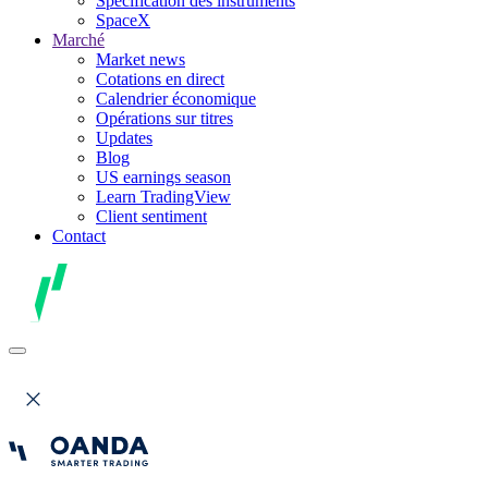
Spécification des instruments
SpaceX
Marché
Market news
Cotations en direct
Calendrier économique
Opérations sur titres
Updates
Blog
US earnings season
Learn TradingView
Client sentiment
Contact