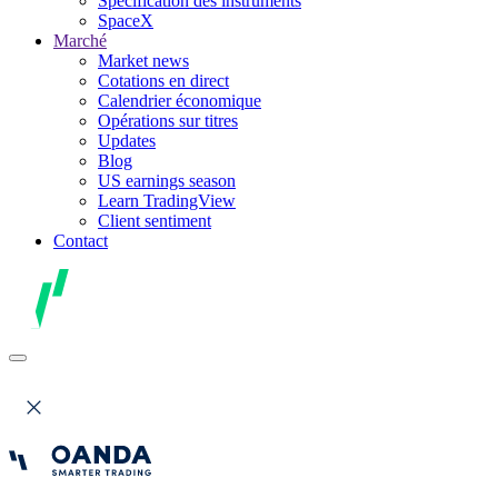
Spécification des instruments
SpaceX
Marché
Market news
Cotations en direct
Calendrier économique
Opérations sur titres
Updates
Blog
US earnings season
Learn TradingView
Client sentiment
Contact