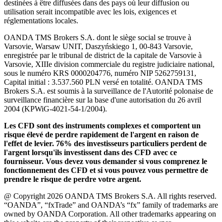
destinées à être diffusées dans des pays où leur diffusion ou
utilisation serait incompatible avec les lois, exigences et
réglementations locales.
OANDA TMS Brokers S.A. dont le siège social se trouve à
Varsovie, Warsaw UNIT, Daszyńskiego 1, 00-843 Varsovie,
enregistrée par le tribunal de district de la capitale de Varsovie à
Varsovie, XIIIe division commerciale du registre judiciaire national,
sous le numéro KRS 0000204776, numéro NIP 5262759131,
Capital initial : 3.537.560 PLN versé en totalité. OANDA TMS
Brokers S.A. est soumis à la surveillance de l'Autorité polonaise de
surveillance financière sur la base d'une autorisation du 26 avril
2004 (KPWiG-4021-54-1/2004).
Les CFD sont des instruments complexes et comportent un
risque élevé de perdre rapidement de l'argent en raison de
l'effet de levier. 76% des investisseurs particuliers perdent de
l'argent lorsqu'ils investissent dans des CFD avec ce
fournisseur. Vous devez vous demander si vous comprenez le
fonctionnement des CFD et si vous pouvez vous permettre de
prendre le risque de perdre votre argent.
@ Copyright 2026 OANDA TMS Brokers S.A. All rights reserved.
“OANDA”, “fxTrade” and OANDA’s “fx” family of trademarks are
owned by OANDA Corporation. All other trademarks appearing on