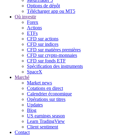
MetaTrader 5
Options de dépôt
Télécharger app ou MT5
Où investir
Forex
Actions
ETFs
CFD sur actions
CFD sur indices
CFD sur matières premières
CFD sur crypto-monnaies
CFD sur fonds ETF
Spécification des instruments
SpaceX
Marché
Market news
Cotations en direct
Calendrier économique
Opérations sur titres
Updates
Blog
US earnings season
Learn TradingView
Client sentiment
Contact