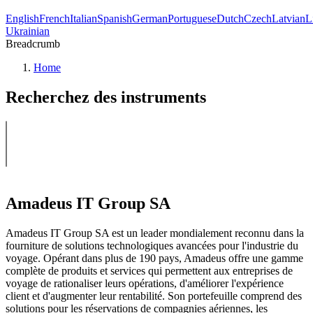
English
French
Italian
Spanish
German
Portuguese
Dutch
Czech
Latvian
L
Ukrainian
Breadcrumb
Home
Recherchez des instruments
Amadeus IT Group SA
Amadeus IT Group SA est un leader mondialement reconnu dans la
fourniture de solutions technologiques avancées pour l'industrie du
voyage. Opérant dans plus de 190 pays, Amadeus offre une gamme
complète de produits et services qui permettent aux entreprises de
voyage de rationaliser leurs opérations, d'améliorer l'expérience
client et d'augmenter leur rentabilité. Son portefeuille comprend des
solutions pour les réservations de compagnies aériennes, les