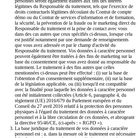
personnel seront également traitées aux fins des intérêts
légitimes du Responsable du traitement, tels que l'exercice de
droits contractuels légitimes découlant du Contrat de compte
démo ou du Contrat de services d'information et de formation,
la sécurité, la prévention de la fraude ou le marketing direct du
Responsable du traitement et la prise de contact avec vous
dans des cas autres que ceux spécifiés ci-dessus, lorsque cela
est justifié notamment par une demande de renseignements
que vous avez adressée et par le champ d'activité du
Responsable du traitement. Vos données à caractère personnel
peuvent également être traitées à des fins de marketing sur la
base du consentement que vous avez donné au responsable du
traitement. Le traitement à des fins autres que celles
mentionnées ci-dessus peut être effectué : (i) sur la base de
l'obtention d'un consentement supplémentaire, (ii) sur la base
de la législation applicable, ou (iii) lorsqu'il est compatible
avec la finalité pour laquelle les données à caractère personnel
ont été initialement collectées (Article 6, paragraphe 4, du
règlement (UE) 2016/679 du Parlement européen et du
Conseil du 27 avril 2016 relatif à la protection des personnes
physiques à l'égard du traitement des données à caractère
personnel et à la libre circulation de ces données, et abrogeant
la directive 95/46/CE, (ci-après : « RGPD »).
La base juridique du traitement de vos données à caractère
personnel est : a. dans la mesure où le traitement est nécessaire