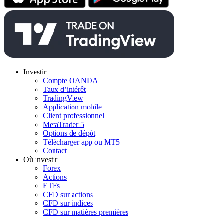
Investir
Compte OANDA
Taux d’intérêt
TradingView
Application mobile
Client professionnel
MetaTrader 5
Options de dépôt
Télécharger app ou MT5
Contact
Où investir
Forex
Actions
ETFs
CFD sur actions
CFD sur indices
CFD sur matières premières