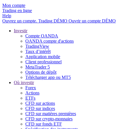
Mon compte
Trading en ligne
Help
Ouvrez un compte.
Trading
DÉMO
Ouvrir un compte DÉMO
Investir
Compte OANDA
OANDA compte d'actions
TradingView
Taux d’intérêt
Application mobile
Client professionnel
MetaTrader 5
Options de dépôt
Télécharger app ou MT5
Où investir
Forex
Actions
ETFs
CFD sur actions
CFD sur indices
CFD sur matières premières
CFD sur crypto-monnaies
CFD sur fonds ETF