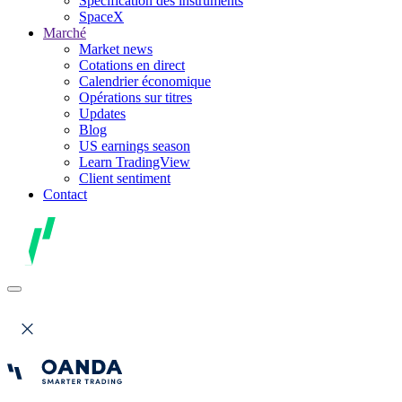
Spécification des instruments
SpaceX
Marché
Market news
Cotations en direct
Calendrier économique
Opérations sur titres
Updates
Blog
US earnings season
Learn TradingView
Client sentiment
Contact