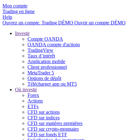
Mon compte
Trading en ligne
Help
Ouvrez un compte.
Trading
DÉMO
Ouvrir un compte DÉMO
Investir
Compte OANDA
OANDA compte d'actions
TradingView
Taux d’intérêt
Application mobile
Client professionnel
MetaTrader 5
Options de dépôt
Télécharger app ou MT5
Où investir
Forex
Actions
ETFs
CFD sur actions
CFD sur indices
CFD sur matières premières
CFD sur crypto-monnaies
CFD sur fonds ETF