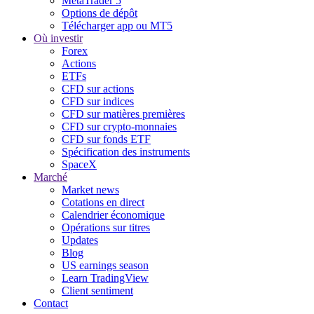
MetaTrader 5
Options de dépôt
Télécharger app ou MT5
Où investir
Forex
Actions
ETFs
CFD sur actions
CFD sur indices
CFD sur matières premières
CFD sur crypto-monnaies
CFD sur fonds ETF
Spécification des instruments
SpaceX
Marché
Market news
Cotations en direct
Calendrier économique
Opérations sur titres
Updates
Blog
US earnings season
Learn TradingView
Client sentiment
Contact